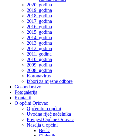
2020. godina
2019. godina
2018. godina
2017. godina
2016. godina
2015. godina
2014. godina
2013. godina
2012. godina
2011. godina
2010. godina
2009. godina
2008. godina
Koronavirus
Izbori za mjesne odbore
Gospodarstvo
Fotogalerija
Kontakti
O općini Oriovac
Općenito o općini
Uvodna riječ načelnika
Povijest Općine Oriovac
Naselja u općini
Bečic
Ciglenik