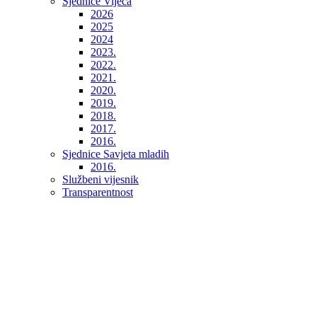
Sjednice Vijeća
2026
2025
2024
2023.
2022.
2021.
2020.
2019.
2018.
2017.
2016.
Sjednice Savjeta mladih
2016.
Službeni vijesnik
Transparentnost