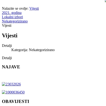
Nalazite se ovdje:
Vijesti
2021. godina
Lokalni izbori
Nekategorizirano
Vijesti
Vijesti
Detalji
Kategorija: Nekategorizirano
Detalji
NAJAVE
OBAVIJESTI