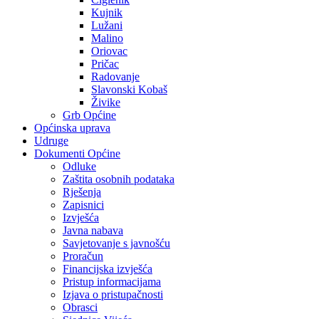
Kujnik
Lužani
Malino
Oriovac
Pričac
Radovanje
Slavonski Kobaš
Živike
Grb Općine
Općinska uprava
Udruge
Dokumenti Općine
Odluke
Zaštita osobnih podataka
Rješenja
Zapisnici
Izvješća
Javna nabava
Savjetovanje s javnošću
Proračun
Financijska izvješća
Pristup informacijama
Izjava o pristupačnosti
Obrasci