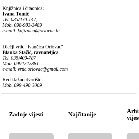
Knjižnica i čitaonica:
Ivana Tomić
Tel. 035/430-147,
Mob. 098-983-3489
e-mail:
knjiznica@oriovac.hr
Dječji vrtić "Ivančica Oriovac"
Blanka Stažić, ravnateljica
Tel. 035/409-787
Mob. 0994242881
e-mail:
vrtic.oriovac@gmail.com
Reciklažno dvorište
Mob. 099-490-3009
Arhi
Zadnje vijesti
Najčitanije
vijes