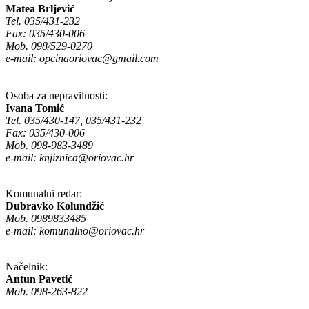
Matea Brljević
Tel. 035/431-232
Fax: 035/430-006
Mob. 098/529-0270
e-mail:
opcinaoriovac@gmail.com
Osoba za nepravilnosti:
Ivana Tomić
Tel. 035/430-147, 035/431-232
Fax: 035/430-006
Mob. 098-983-3489
e-mail:
knjiznica@oriovac.hr
Komunalni redar:
Dubravko Kolundžić
Mob. 0989833485
e-mail:
komunalno@oriovac.hr
Načelnik:
Antun Pavetić
Mob. 098-263-822