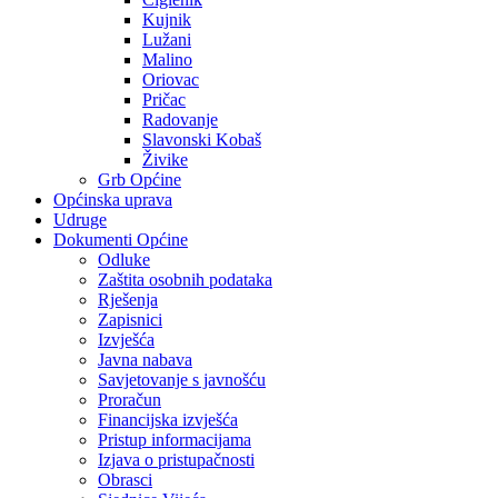
Kujnik
Lužani
Malino
Oriovac
Pričac
Radovanje
Slavonski Kobaš
Živike
Grb Općine
Općinska uprava
Udruge
Dokumenti Općine
Odluke
Zaštita osobnih podataka
Rješenja
Zapisnici
Izvješća
Javna nabava
Savjetovanje s javnošću
Proračun
Financijska izvješća
Pristup informacijama
Izjava o pristupačnosti
Obrasci