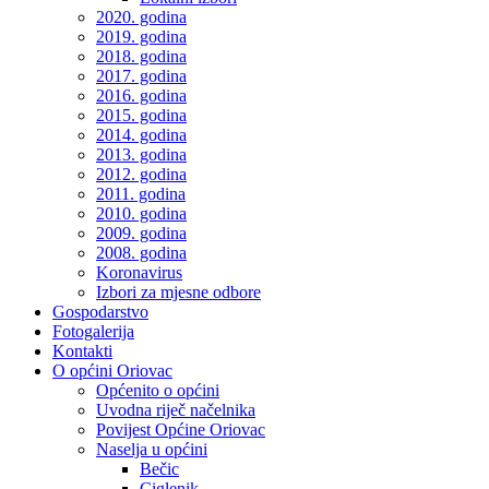
2020. godina
2019. godina
2018. godina
2017. godina
2016. godina
2015. godina
2014. godina
2013. godina
2012. godina
2011. godina
2010. godina
2009. godina
2008. godina
Koronavirus
Izbori za mjesne odbore
Gospodarstvo
Fotogalerija
Kontakti
O općini Oriovac
Općenito o općini
Uvodna riječ načelnika
Povijest Općine Oriovac
Naselja u općini
Bečic
Ciglenik