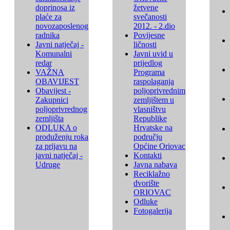
doprinosa iz
žetvene
plaće za
svečanosti
novozaposlenog
2012. - 2.dio
radnika
Povijesne
Javni natječaj -
ličnosti
Komunalni
Javni uvid u
redar
prijedlog
VAŽNA
Programa
OBAVIJEST
raspolaganja
Obavijest -
poljoprivrednim
Zakupnici
zemljištem u
poljoprivrednog
vlasništvu
zemljišta
Republike
ODLUKA o
Hrvatske na
produženju roka
području
za prijavu na
Općine Oriovac
javni natječaj -
Kontakti
Udruge
Javna nabava
Reciklažno
dvorište
ORIOVAC
Odluke
Fotogalerija