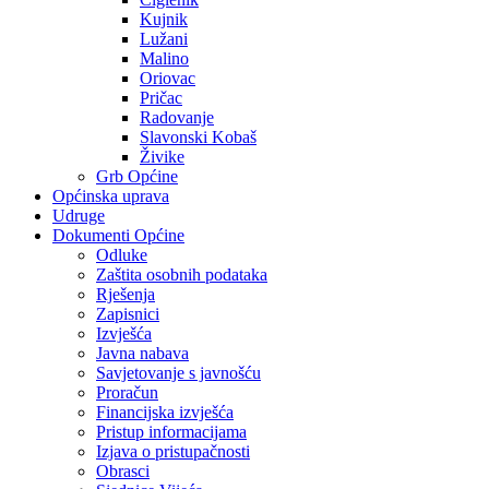
Kujnik
Lužani
Malino
Oriovac
Pričac
Radovanje
Slavonski Kobaš
Živike
Grb Općine
Općinska uprava
Udruge
Dokumenti Općine
Odluke
Zaštita osobnih podataka
Rješenja
Zapisnici
Izvješća
Javna nabava
Savjetovanje s javnošću
Proračun
Financijska izvješća
Pristup informacijama
Izjava o pristupačnosti
Obrasci