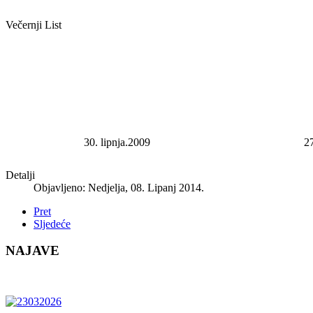
Večernji List
30. lipnja.2009
27
Detalji
Objavljeno: Nedjelja, 08. Lipanj 2014.
Pret
Sljedeće
NAJAVE