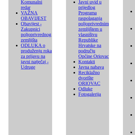
Komunalni
Javni uvid u
redar
prijedlog
VAŽNA
Programa
OBAVIJEST
raspolaganja
Obavijest -
poljoprivrednim
Zakupnici
zemljištem u
poljoprivrednog
vlasništvu
zemljišta
Republike
ODLUKA o
Hrvatske na
produženju roka
području
za prijavu na
Općine Oriovac
javni natječaj -
Kontakti
Udruge
Javna nabava
Reciklažno
dvorište
ORIOVAC
Odluke
Fotogalerija