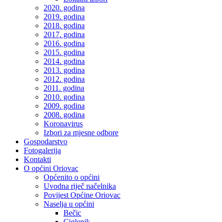
2020. godina
2019. godina
2018. godina
2017. godina
2016. godina
2015. godina
2014. godina
2013. godina
2012. godina
2011. godina
2010. godina
2009. godina
2008. godina
Koronavirus
Izbori za mjesne odbore
Gospodarstvo
Fotogalerija
Kontakti
O općini Oriovac
Općenito o općini
Uvodna riječ načelnika
Povijest Općine Oriovac
Naselja u općini
Bečic
Ciglenik