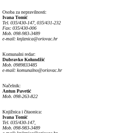
Osoba za nepravilnosti:
Ivana Tomić
Tel. 035/430-147, 035/431-232
Fax: 035/430-006
Mob. 098-983-3489
e-mail:
knjiznica@oriovac.hr
Komunalni redar:
Dubravko Kolundžić
Mob. 0989833485
e-mail:
komunalno@oriovac.hr
Načelnik:
Antun Pavetić
Mob. 098-263-822
Knjižnica i čitaonica:
Ivana Tomić
Tel. 035/430-147,
Mob. 098-983-3489