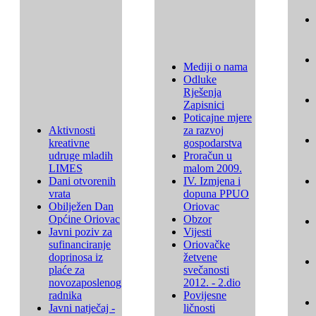
Mediji o nama
Odluke
Rješenja
Zapisnici
Poticajne mjere
Aktivnosti
za razvoj
kreativne
gospodarstva
udruge mladih
Proračun u
LIMES
malom 2009.
Dani otvorenih
IV. Izmjena i
vrata
dopuna PPUO
Obilježen Dan
Oriovac
Općine Oriovac
Obzor
Javni poziv za
Vijesti
sufinanciranje
Oriovačke
doprinosa iz
žetvene
plaće za
svečanosti
novozaposlenog
2012. - 2.dio
radnika
Povijesne
Javni natječaj -
ličnosti