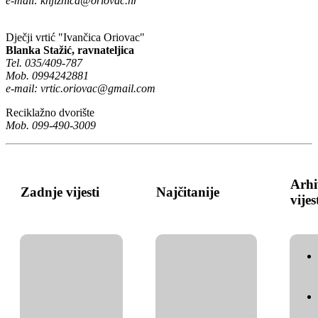
e-mail:
knjiznica@oriovac.hr
Dječji vrtić "Ivančica Oriovac"
Blanka Stažić, ravnateljica
Tel. 035/409-787
Mob. 0994242881
e-mail:
vrtic.oriovac@gmail.com
Reciklažno dvorište
Mob. 099-490-3009
Arhi
Zadnje vijesti
Najčitanije
vijes