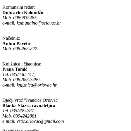
Komunalni redar:
Dubravko Kolundžić
Mob. 0989833485
e-mail:
komunalno@oriovac.hr
Načelnik:
Antun Pavetić
Mob. 098-263-822
Knjižnica i čitaonica:
Ivana Tomić
Tel. 035/430-147,
Mob. 098-983-3489
e-mail:
knjiznica@oriovac.hr
Dječji vrtić "Ivančica Oriovac"
Blanka Stažić, ravnateljica
Tel. 035/409-787
Mob. 0994242881
e-mail:
vrtic.oriovac@gmail.com