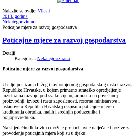
Nalazite se ovdje:
Vijesti
2013. godina
Nekategorizirano
Poticajne mjere za razvoj gospodarstva
Poticajne mjere za razvoj gospodarstva
Detalji
Kategorija:
Nekategorizirano
Poticajne mjere za razvoj gospodarstva
U cilju postizanja bržeg i ravnomjernog gospodarskog rasta i razvoja
Republike Hrvatske, u kojem primarno strateško opredjeljenje
inzistira na razvoju pod svaku cijenu, odnosno na povećanoj
proizvodnji, izvozu i rastu zaposlenosti, resorna ministarstva i
ustanove u Republici Hrvatskoj raspisuju poticajne mjere i
kreditiranja obrtnika, malih i srednjih poduzetnika i
poljoprivrednika.
Na slijedećim linkovima možete pronaći javne natječaje i pozive za
provođenje poticajnih mjera koji su u tijeku: