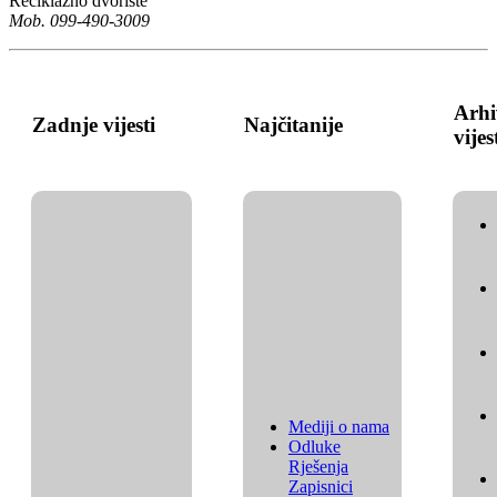
Reciklažno dvorište
Mob. 099-490-3009
Arhi
Zadnje vijesti
Najčitanije
vijes
Mediji o nama
Odluke
Rješenja
Zapisnici