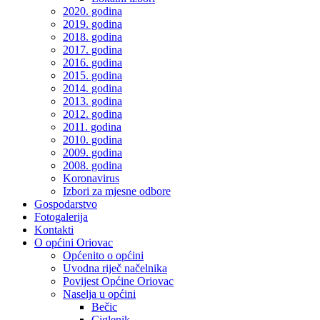
2020. godina
2019. godina
2018. godina
2017. godina
2016. godina
2015. godina
2014. godina
2013. godina
2012. godina
2011. godina
2010. godina
2009. godina
2008. godina
Koronavirus
Izbori za mjesne odbore
Gospodarstvo
Fotogalerija
Kontakti
O općini Oriovac
Općenito o općini
Uvodna riječ načelnika
Povijest Općine Oriovac
Naselja u općini
Bečic
Ciglenik