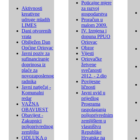
Poticajne mjere
Aktivnosti
za razvoj
kreativne
gospodarstva
udruge mladih
Proračun u
LIMES
malom 2009.
Dani otvorenih
IV. Izmjena i
vrata
dopuna PPUO
Obilježen Dan
Oriovac
Općine Oriovac
Obzor
Javni poziv za
Vijesti
sufinanciranje
Oriovačke
doprinosa iz
žetvene
plaće za
svečanosti
novozaposlenog
2012. - 2.dio
radnika
Povijesne
Javni natječaj -
ličnosti
Komunalni
Javni uvid u
redar
prijedlog
VAŽNA
Programa
OBAVIJEST
raspolaganja
Obavijest -
poljoprivrednim
Zakupnici
zemljištem u
poljoprivrednog
vlasništvu
zemljišta
Republike
ODLUKA o
Hrvatske na