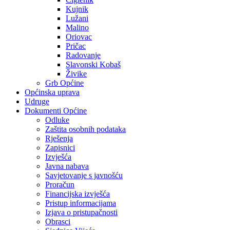
Kujnik
Lužani
Malino
Oriovac
Pričac
Radovanje
Slavonski Kobaš
Živike
Grb Općine
Općinska uprava
Udruge
Dokumenti Općine
Odluke
Zaštita osobnih podataka
Rješenja
Zapisnici
Izvješća
Javna nabava
Savjetovanje s javnošću
Proračun
Financijska izvješća
Pristup informacijama
Izjava o pristupačnosti
Obrasci