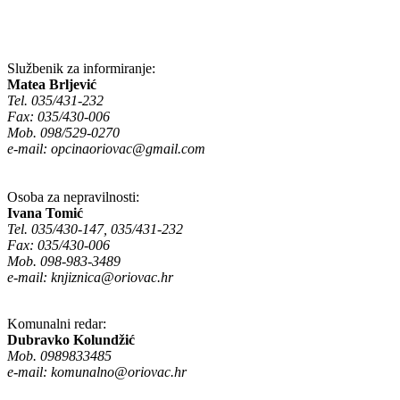
Službenik za informiranje:
Matea Brljević
Tel. 035/431-232
Fax: 035/430-006
Mob. 098/529-0270
e-mail:
opcinaoriovac@gmail.com
Osoba za nepravilnosti:
Ivana Tomić
Tel. 035/430-147, 035/431-232
Fax: 035/430-006
Mob. 098-983-3489
e-mail:
knjiznica@oriovac.hr
Komunalni redar:
Dubravko Kolundžić
Mob. 0989833485
e-mail:
komunalno@oriovac.hr