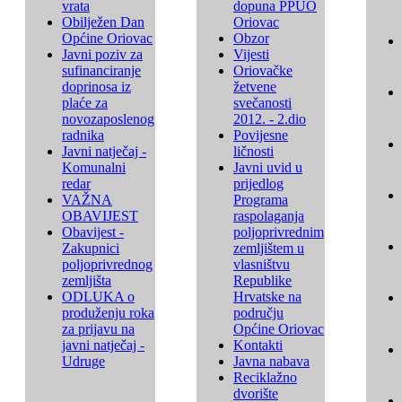
vrata
dopuna PPUO
Obilježen Dan
Oriovac
Općine Oriovac
Obzor
Javni poziv za
Vijesti
sufinanciranje
Oriovačke
doprinosa iz
žetvene
plaće za
svečanosti
novozaposlenog
2012. - 2.dio
radnika
Povijesne
Javni natječaj -
ličnosti
Komunalni
Javni uvid u
redar
prijedlog
VAŽNA
Programa
OBAVIJEST
raspolaganja
Obavijest -
poljoprivrednim
Zakupnici
zemljištem u
poljoprivrednog
vlasništvu
zemljišta
Republike
ODLUKA o
Hrvatske na
produženju roka
području
za prijavu na
Općine Oriovac
javni natječaj -
Kontakti
Udruge
Javna nabava
Reciklažno
dvorište