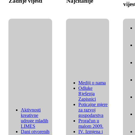
Zadnje vijesti
Najčitanije
vijes
Mediji o nama
Odluke
Rješenja
Zapisnici
Poticajne mjere
Aktivnosti
za razvoj
kreativne
gospodarstva
udruge mladih
Proračun u
LIMES
malom 2009.
Dani otvorenih
IV. Izmjena i