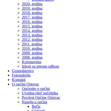
2020. godina
2019. godina
2018. godina
2017. godina
2016. godina
2015. godina
2014. godina
2013. godina
2012. godina
2011. godina
2010. godina
2009. godina
2008. godina
Koronavirus
Izbori za mjesne odbore
Gospodarstvo
Fotogalerija
Kontakti
O općini Oriovac
Općenito o općini
Uvodna riječ načelnika
Povijest Općine Oriovac
Naselja u općini
Bečic
Ciglenik