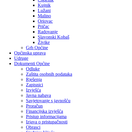
Kujnik
Lužani
Malino
Oriovac
Pričac
Radovanje
Slavonski Kobaš
Živike
Grb Općine
Općinska uprava
Udruge
Dokumenti Općine
Odluke
Zaštita osobnih podataka
Rješenja
Zapisnici
Izvješća
Javna nabava
Savjetovanje s javnošću
Proračun
Financijska izvješća
Pristup informacijama
Izjava o pristupačnosti
Obrasci