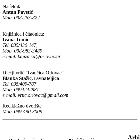
Načelnik:
Antun Pavetić
Mob. 098-263-822
Knjižnica i čitaonica:
Ivana Tomić
Tel. 035/430-147,
Mob. 098-983-3489
e-mail:
knjiznica@oriovac.hr
Dječji vrtić "Ivančica Oriovac"
Blanka Stažić, ravnateljica
Tel. 035/409-787
Mob. 0994242881
e-mail:
vrtic.oriovac@gmail.com
Reciklažno dvorište
Mob. 099-490-3009
Arhi