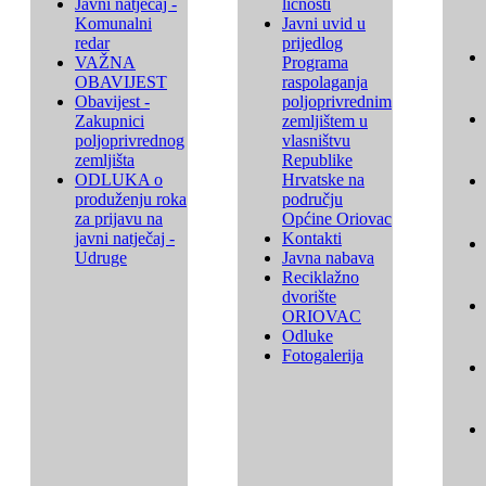
Javni natječaj -
ličnosti
Komunalni
Javni uvid u
redar
prijedlog
VAŽNA
Programa
OBAVIJEST
raspolaganja
Obavijest -
poljoprivrednim
Zakupnici
zemljištem u
poljoprivrednog
vlasništvu
zemljišta
Republike
ODLUKA o
Hrvatske na
produženju roka
području
za prijavu na
Općine Oriovac
javni natječaj -
Kontakti
Udruge
Javna nabava
Reciklažno
dvorište
ORIOVAC
Odluke
Fotogalerija