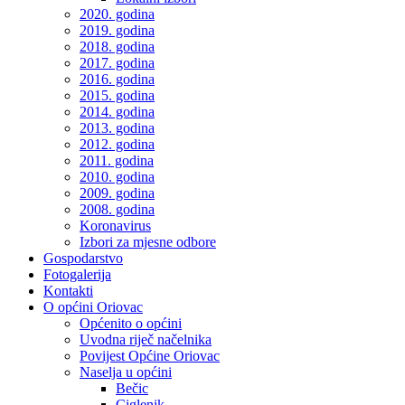
2020. godina
2019. godina
2018. godina
2017. godina
2016. godina
2015. godina
2014. godina
2013. godina
2012. godina
2011. godina
2010. godina
2009. godina
2008. godina
Koronavirus
Izbori za mjesne odbore
Gospodarstvo
Fotogalerija
Kontakti
O općini Oriovac
Općenito o općini
Uvodna riječ načelnika
Povijest Općine Oriovac
Naselja u općini
Bečic
Ciglenik