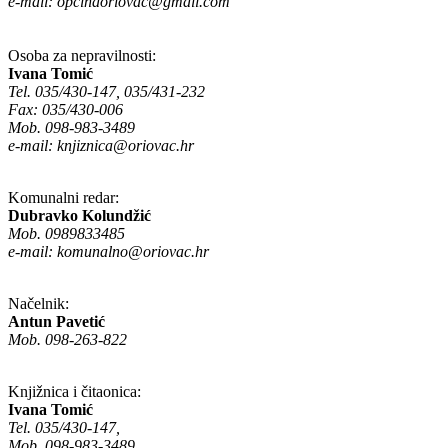
e-mail:
opcinaoriovac@gmail.com
Osoba za nepravilnosti:
Ivana Tomić
Tel. 035/430-147, 035/431-232
Fax: 035/430-006
Mob. 098-983-3489
e-mail:
knjiznica@oriovac.hr
Komunalni redar:
Dubravko Kolundžić
Mob. 0989833485
e-mail:
komunalno@oriovac.hr
Načelnik:
Antun Pavetić
Mob. 098-263-822
Knjižnica i čitaonica:
Ivana Tomić
Tel. 035/430-147,
Mob. 098-983-3489