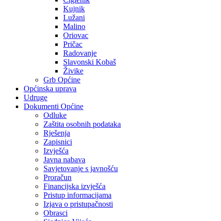
Kujnik
Lužani
Malino
Oriovac
Pričac
Radovanje
Slavonski Kobaš
Živike
Grb Općine
Općinska uprava
Udruge
Dokumenti Općine
Odluke
Zaštita osobnih podataka
Rješenja
Zapisnici
Izvješća
Javna nabava
Savjetovanje s javnošću
Proračun
Financijska izvješća
Pristup informacijama
Izjava o pristupačnosti
Obrasci