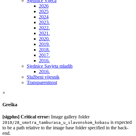
Sjednice Vijeća
2026
2025
2024
2023.
2022.
2021.
2020.
2019.
2018.
2017.
2016.
Sjednice Savjeta mladih
2016.
Službeni vijesnik
Transparentnost
×
Greška
[sigplus] Critical error:
Image gallery folder
is expected
2010/28_smotra_tamburasa_u_slavonskom_kobasu
to be a path relative to the image base folder specified in the back-
end.