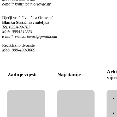
e-mail:
knjiznica@oriovac.hr
Dječji vrtić "Ivančica Oriovac"
Blanka Stažić, ravnateljica
Tel. 035/409-787
Mob. 0994242881
e-mail:
vrtic.oriovac@gmail.com
Reciklažno dvorište
Mob. 099-490-3009
Arhi
Zadnje vijesti
Najčitanije
vijes