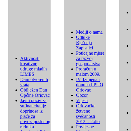
Mediji o nama
Odluke
Rješenja
Zapisnici
Poticajne mjere
Aktivnosti
za razvoj
kreativne
gospodarstva
udruge mladih
Proračun u
LIMES
malom 2009.
Dani otvorenih
IV. Izmjena i
vrata
dopuna PPUO
Obilježen Dan
Oriovac
Općine Oriovac
Obzor
Javni poziv za
Vijesti
sufinanciranje
Oriovačke
doprinosa iz
žetvene
plaće za
svečanosti
novozaposlenog
2012. - 2.dio
radnika
Povijesne