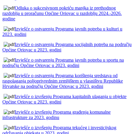
Odluka o sukcesivnom pokriću manjka iz prethodnog
razdoblja u proračunu Općine Oriovac u razdoblju 2024.-2026.
godine
Izvješće o ostvarenju Programa javnih potreba u kulturi u
2023. godini
Izvješće o ostvarenju Programa socijalnih potreba na području
Općine Oriovac u 2023. godini
Izvješće o ostvarenju Programa javnih potreba u sportu na
području Općine Oriovac u 2023. godini
Izvješće o ostvarenju Programa korištenja sredstava od
raspolaganja poljoprivrednim zemljištem u vlasništvu Republike
Hrvatske na području Općine Oriovac u 2023. godini
Izvješće o izvršenju Programa kapitalnih ulaganja u objekte
Općine Oriovac u 2023. godini
Izvješće o izvršenju Programa građenja komunalne
infrastrukture za 2023. godinu
Izvješće o izvršenju Programa tekućeg i investicijskog
održavanja objekata u 2023. godini