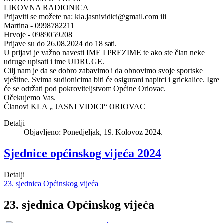
LIKOVNA RADIONICA
Prijaviti se možete na:
kla.jasnividici@gmail.com
ili
Martina - 0998782211
Hrvoje - 0989059208
Prijave su do 26.08.2024 do 18 sati.
U prijavi je važno navesti IME I PREZIME te ako ste član neke
udruge upisati i ime UDRUGE.
Cilj nam je da se dobro zabavimo i da obnovimo svoje sportske
vještine. Svima sudionicima biti će osigurani napitci i grickalice. Igre
će se održati pod pokroviteljstvom Općine Oriovac.
Očekujemo Vas.
Članovi KLA „ JASNI VIDICI“ ORIOVAC
Detalji
Objavljeno: Ponedjeljak, 19. Kolovoz 2024.
Sjednice općinskog vijeća 2024
Detalji
23. sjednica Općinskog vijeća
23. sjednica Općinskog vijeća