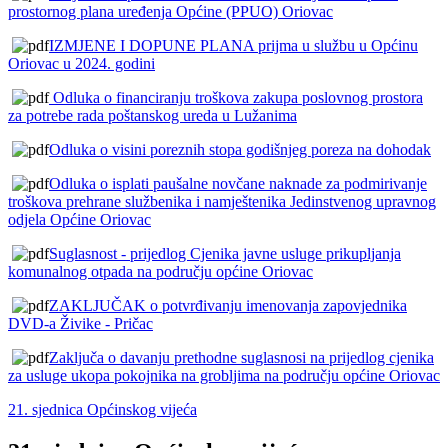
prostornog plana uređenja Općine (PPUO) Oriovac
IZMJENE I DOPUNE PLANA prijma u službu u Općinu
Oriovac u 2024. godini
Odluka o financiranju troškova zakupa poslovnog prostora
za potrebe rada poštanskog ureda u Lužanima
Odluka o visini poreznih stopa godišnjeg poreza na dohodak
Odluka o isplati paušalne novčane naknade za podmirivanje
troškova prehrane službenika i namještenika Jedinstvenog upravnog
odjela Općine Oriovac
Suglasnost - prijedlog Cjenika javne usluge prikupljanja
komunalnog otpada na području općine Oriovac
ZAKLJUČAK o potvrđivanju imenovanja zapovjednika
DVD-a Živike - Pričac
Zaključa o davanju prethodne suglasnosi na prijedlog cjenika
za usluge ukopa pokojnika na grobljima na području općine Oriovac
21. sjednica Općinskog vijeća