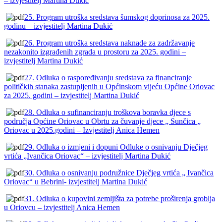
– izvjestitelj Martina Dukić
25. Program utroška sredstava šumskog doprinosa za 2025.
godinu – izvjestitelj Martina Dukić
26. Program utroška sredstava naknade za zadržavanje
nezakonito izgrađenih zgrada u prostoru za 2025. godini –
izvjestitelj Martina Dukić
27. Odluka o raspoređivanju sredstava za financiranje
političkih stanaka zastupljenih u Općinskom vijeću Općine Oriovac
za 2025. godini – izvjestitelj Martina Dukić
28. Odluka o sufinanciranju troškova boravka djece s
područja Općine Oriovac u Obrtu za čuvanje djece „ Sunčica „
Oriovac u 2025.godini – Izvjestitelj Anica Hemen
29. Odluka o izmjeni i dopuni Odluke o osnivanju Dječjeg
vrtića „Ivančica Oriovac“ – izvjestitelj Martina Dukić
30. Odluka o osnivanju podružnice Dječjeg vrtića „ Ivančica
Oriovac“ u Bebrini- izvjestitelj Martina Dukić
31. Odluka o kupovini zemljišta za potrebe proširenja groblja
u Oriovcu – izvjestitelj Anica Hemen