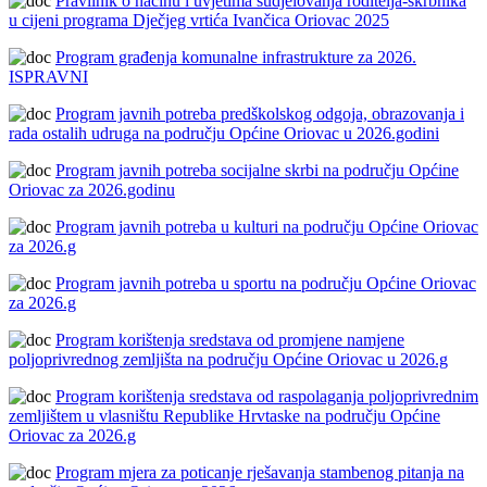
Pravilnik o nacinu i uvjetima sudjelovanja roditelja-skrbnika
u cijeni programa Dječjeg vrtića Ivančica Oriovac 2025
Program građenja komunalne infrastrukture za 2026.
ISPRAVNI
Program javnih potreba predškolskog odgoja, obrazovanja i
rada ostalih udruga na području Općine Oriovac u 2026.godini
Program javnih potreba socijalne skrbi na području Općine
Oriovac za 2026.godinu
Program javnih potreba u kulturi na području Općine Oriovac
za 2026.g
Program javnih potreba u sportu na području Općine Oriovac
za 2026.g
Program korištenja sredstava od promjene namjene
poljoprivrednog zemljišta na području Općine Oriovac u 2026.g
Program korištenja sredstava od raspolaganja poljoprivrednim
zemljištem u vlasništu Republike Hrvtaske na području Općine
Oriovac za 2026.g
Program mjera za poticanje rješavanja stambenog pitanja na