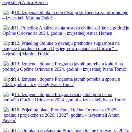
izvjestitelj Anica Hemen
10. Izmjena Odluke o određivanju službenika za informiranje
– izvjestitelj Martina Dukić
11. Prijedlog Analize stanja sustava civilne zaštite na području
Općine Oriovac za 2024. godini – izvjestitelj Anica Hemen
12. Prijedlog Odluke o davanju prethodne suglasnosti na
izmjene Pravilnika o radu Dječjeg vrtića „Ivančica Oriovac“ –
izvjestitelj Martina Dukić
13. Izmjene i dopune Programa javnih potreba u kulturi na
području Općine Oriovac u 2024. godini – izvjestitelj Ivana Tomić
14. Izmjene i dopune Programa javnih potreba u sportu u
2024. godini – izvjestitelj Ivana Tomić
15. Izmjene i dopune Programa socijalnih potreba na
području Općine Oriovac u 2024. godini – izvjestitelj Ivana Tomić
16. Prijedlog plana Proračuna Općine Oriovac za 2025
.godinu i projekcije za 2026. i 2027. godinu – izvjestitelj Antun
Pavetić
17. Odluka o izvršavanju Proračuna Općine Oriovac za 2025.