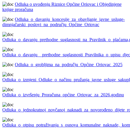
Odluka o uvođenju Riznice Općine Oriovac i Objedinjene
knjige proračuna
Odluka_o_davanju_koncesije_za_obavljanje_javne_usluge-
dimnjačarski_poslovi_na_području_Općine_Oriovac
Odluka_o_davanju_prethodne_suglasnosti_na_Pravilnik_o_plaćama,
Odluka_o_davanju__prethodne_suglasnosti_Pravilnika_o_upisu_djec
Odluka_o_grobljima_na_području_Općine_Oriovac_2025
Odluka_o_izmjeni_Odluke_o_načinu_pružanja_javne_usluge_sakup
Odluka_o_izvršenju_Proračuna_općine_Oriovac_za_2026.godinu
Odluka_o_jednokratnoj_novčanoj_naknadi_za_novorođeno_dijete_r
Odluka_o_otpisu_potraživanja_s_osnova_komunalne_naknade,_kom