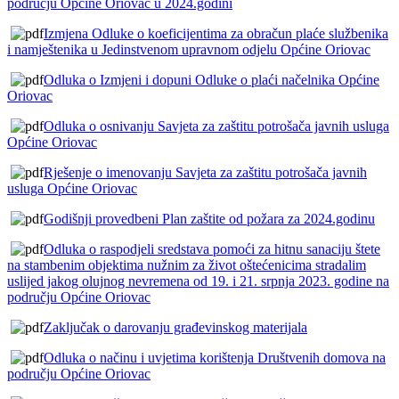
području Općine Oriovac u 2024.godini
Izmjena Odluke o koeficijentima za obračun plaće službenika
i namještenika u Jedinstvenom upravnom odjelu Općine Oriovac
Odluka o Izmjeni i dopuni Odluke o plaći načelnika Općine
Oriovac
Odluka o osnivanju Savjeta za zaštitu potrošača javnih usluga
Općine Oriovac
Rješenje o imenovanju Savjeta za zaštitu potrošača javnih
usluga Općine Oriovac
Godišnji provedbeni Plan zaštite od požara za 2024.godinu
Odluka o raspodjeli sredstava pomoći za hitnu sanaciju štete
na stambenim objektima nužnim za život oštećenicima stradalim
uslijed jakog olujnog nevremena od 19. i 21. srpnja 2023. godine na
području Općine Oriovac
Zaključak o darovanju građevinskog materijala
Odluka o načinu i uvjetima korištenja Društvenih domova na
području Općine Oriovac