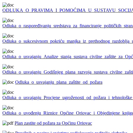
ODLUKA_O_PRAVIMA_I_POMOĆIMA_U_SUSTAVU_SOCIJ
Odluka_o_raspoređivanju_sredstava_za_financiranje_političkih_st
Odluka_o_sukcesivnom_pokriću_manjka_iz_prethodnog_razdoblja_
Odluka_o_usvajanju_Analize_stanja_sustava_civilne_zaštite_za_O
Odluka_o_usvajanju_Godišnjeg_plana_razvoja_sustava_civilne_zašti
Odluka_o_usvajanju_plana_zaštite_od_požara
Odluka_o_usvajanju_Procjene_ugroženosti_od_požara_i_tehnološke
Odluka_o_uvođenju_Riznice_Općine_Oriovac_i_Objedinjene_knjig
Plan zastite od požara za Općinu Oriovac