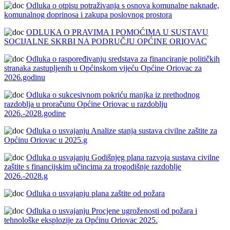
Odluka o otpisu potraživanja s osnova komunalne naknade,
komunalnog doprinosa i zakupa poslovnog prostora
ODLUKA O PRAVIMA I POMOĆIMA U SUSTAVU
SOCIJALNE SKRBI NA PODRUČJU OPĆINE ORIOVAC
Odluka o raspoređivanju sredstava za financiranje političkih
stranaka zastupljenih u Općinskom vijeću Općine Oriovac za
2026.godinu
Odluka o sukcesivnom pokriću manjka iz prethodnog
razdoblja u proračunu Općine Oriovac u razdoblju
2026.-2028.godine
Odluka o usvajanju Analize stanja sustava civilne zaštite za
Općinu Oriovac u 2025.g
Odluka o usvajanju Godišnjeg plana razvoja sustava civilne
zaštite s financijskim učincima za trogodišnje razdoblje
2026.-2028.g
Odluka o usvajanju plana zaštite od požara
Odluka o usvajanju Procjene ugroženosti od požara i
tehnološke eksplozije za Općinu Oriovac 2025.