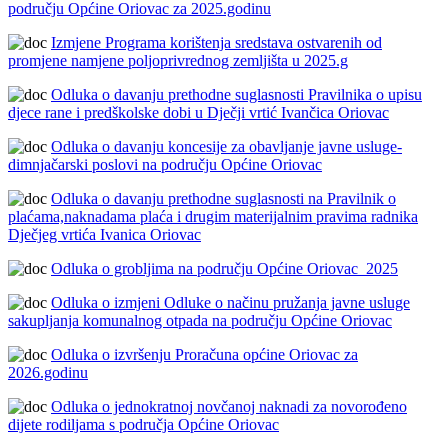
području Općine Oriovac za 2025.godinu
Izmjene Programa korištenja sredstava ostvarenih od
promjene namjene poljoprivrednog zemljišta u 2025.g
Odluka o davanju prethodne suglasnosti Pravilnika o upisu
djece rane i predškolske dobi u Dječji vrtić Ivančica Oriovac
Odluka o davanju koncesije za obavljanje javne usluge-
dimnjačarski poslovi na području Općine Oriovac
Odluka o davanju prethodne suglasnosti na Pravilnik o
plaćama,naknadama plaća i drugim materijalnim pravima radnika
Dječjeg vrtića Ivanica Oriovac
Odluka o grobljima na području Općine Oriovac_2025
Odluka o izmjeni Odluke o načinu pružanja javne usluge
sakupljanja komunalnog otpada na području Općine Oriovac
Odluka o izvršenju Proračuna općine Oriovac za
2026.godinu
Odluka o jednokratnoj novčanoj naknadi za novorođeno
dijete rodiljama s područja Općine Oriovac