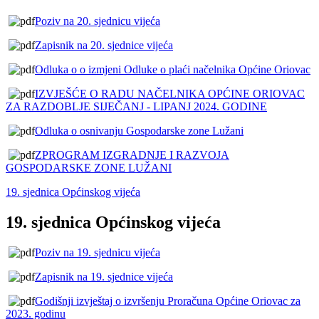
Poziv na 20. sjednicu vijeća
Zapisnik na 20. sjednice vijeća
Odluka o o izmjeni Odluke o plaći načelnika Općine Oriovac
IZVJEŠĆE O RADU NAČELNIKA OPĆINE ORIOVAC
ZA RAZDOBLJE SIJEČANJ - LIPANJ 2024. GODINE
Odluka o osnivanju Gospodarske zone Lužani
ZPROGRAM IZGRADNJE I RAZVOJA
GOSPODARSKE ZONE LUŽANI
19. sjednica Općinskog vijeća
19. sjednica Općinskog vijeća
Poziv na 19. sjednicu vijeća
Zapisnik na 19. sjednice vijeća
Godišnji izvještaj o izvršenju Proračuna Općine Oriovac za
2023. godinu