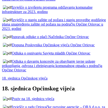
Izvješće o izvršenju programa održavanja komunalne
infrastrukture za 2023. godinu
Izvješće o stanju zaštite od požara i stanju provedbe godišnjeg
plana unapređenja zaštite od požara na području Općine Oriovac u
2023. godini
Ispravak odluke o plaći Načelnika Općine Oriovac
Dopuna Poslovnika Općinskog vijeća Općine Oriovac
Odluka o osnivanju Savjeta mladih Općine Oriovac
Odluka o davanju koncesije za obavljanje javne usluge
prikupljanja ,odvoza i zbrinjavanja komunalnog otpada s područja
Općine Oriovac
18. sjednica Općinskog vijeća
18. sjednica Općinskog vijeća
Poziv na 18. sjednicu vijeća
Izvješće o radu Oriovačke razvojne agencije – ORA d.o.o. za