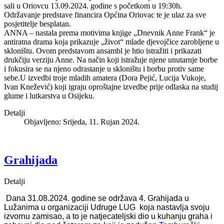
sali u Oriovcu 13.09.2024. godine s početkom u 19:30h.
Održavanje predstave financira Općina Oriovac te je ulaz za sve
posjetitelje besplatan.
ANNA – nastala prema motivima knjige „Dnevnik Anne Frank“ je
antiratna drama koja prikazuje „život“ mlade djevojčice zarobljene u
skloništu. Ovom predstavom ansambl je htio istražiti i prikazati
drukčiju verziju Anne. Na način koji istražuje njene unutarnje borbe
i fokusira se na njeno odrastanje u skloništu i borbu protiv same
sebe.U izvedbi troje mladih amatera (Dora Pejić, Lucija Vukoje,
Ivan Knežević) koji igraju oproštajne izvedbe prije odlaska na studij
glume i lutkarstva u Osijeku.
Detalji
Objavljeno: Srijeda, 11. Rujan 2024.
Grahijada
Detalji
Dana 31.08.2024. godine se održava 4. Grahijada u
Lužanima
u organizaciji Udruge LUG koja nastavlja svoju
izvornu zamisao, a to je natjecateljski dio u kuhanju graha i