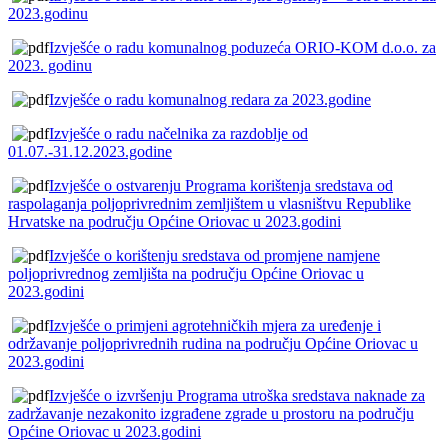
2023.godinu
Izvješće o radu komunalnog poduzeća ORIO-KOM d.o.o. za
2023. godinu
Izvješće o radu komunalnog redara za 2023.godine
Izvješće o radu načelnika za razdoblje od
01.07.-31.12.2023.godine
Izvješće o ostvarenju Programa korištenja sredstava od
raspolaganja poljoprivrednim zemljištem u vlasništvu Republike
Hrvatske na području Općine Oriovac u 2023.godini
Izvješće o korištenju sredstava od promjene namjene
poljoprivrednog zemljišta na području Općine Oriovac u
2023.godini
Izvješće o primjeni agrotehničkih mjera za uređenje i
održavanje poljoprivrednih rudina na području Općine Oriovac u
2023.godini
Izvješće o izvršenju Programa utroška sredstava naknade za
zadržavanje nezakonito izgrađene zgrade u prostoru na području
Općine Oriovac u 2023.godini