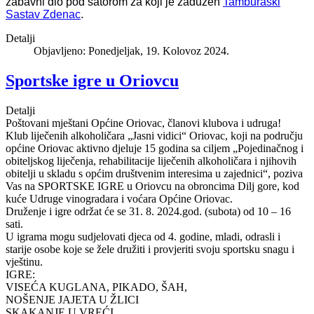
zabavni dio pod šatorom za koji je zadužen
Tamburaški
Sastav Zdenac
.
Detalji
Objavljeno: Ponedjeljak, 19. Kolovoz 2024.
Sportske igre u Oriovcu
Detalji
Poštovani mještani Općine Oriovac, članovi klubova i udruga!
Klub liječenih alkoholičara „Jasni vidici“ Oriovac, koji na području
općine Oriovac aktivno djeluje 15 godina sa ciljem „Pojedinačnog i
obiteljskog liječenja, rehabilitacije liječenih alkoholičara i njihovih
obitelji u skladu s općim društvenim interesima u zajednici“, poziva
Vas na SPORTSKE IGRE u Oriovcu na obroncima Dilj gore, kod
kuće Udruge vinogradara i voćara Općine Oriovac.
Druženje i igre održat će se 31.
8. 2024.god. (subota) od 10 – 16
sati.
U igrama mogu sudjelovati djeca od 4. godine, mladi, odrasli i
starije osobe koje se žele družiti i provjeriti svoju sportsku snagu i
vještinu.
IGRE:
VISEĆA KUGLANA, PIKADO, ŠAH,
NOŠENJE JAJETA U ŽLICI
SKAKANJE U VREĆI