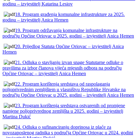
godinu – izvjestitelj Katarina Lesiov
18. Program građenja komunalne infrastrukture za 2025.
godinu – izvjestitelj Anica Hemen
19. Program održavanja komunalne infrastrukture na
području Općine Oriovac u 2025. godini – izvjestitelj Anica Hemen
20. Prijedlog Statuta Općine Oriovac – izvjestitelj Anica
Hemen
21. Odluka o stavljanju izvan snage Statutarne odluke o
pravilima za izbor članova vijeća mjesnih odbora na području
Općine Oriovac – izvjestitelj Anica Hemen
22. Program korištenja sredstava od raspolaganja
poljoprivrednim zemljištem u vlasništvu Republike Hrvatske na
području Općine Oriovac u 2025. godini – izvjestitelj Anica Hemen
23. Program korištenja sredstava ostvarenih od promjene
namjene poljoprivrednog zemljišta u 2025. godini – izvjestitelj
Martina Dukić
24. Odluka o sufinanciranju doprinosa iz plaće za
novozaposlenog radnika s područja Općine Oriovac u 2024. godini