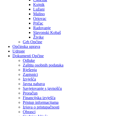
Kujnik
Lužani
Malino
Oriovac
Pričac
Radovanje
Slavonski Kobaš
Živike
Grb Općine
Općinska uprava
Udruge
Dokumenti Općine
Odluke
Zaštita osobnih podataka
Rješenja
Zapisnici
Izvješća
Javna nabava
Savjetovanje s javnošću
Proračun
Financijska izvješća
Pristup informacijama
Izjava o pristupačnosti
Obrasci