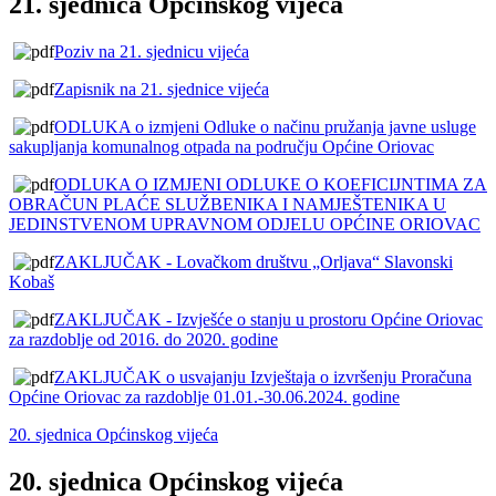
21. sjednica Općinskog vijeća
Poziv na 21. sjednicu vijeća
Zapisnik na 21. sjednice vijeća
ODLUKA o izmjeni Odluke o načinu pružanja javne usluge
sakupljanja komunalnog otpada na području Općine Oriovac
ODLUKA O IZMJENI ODLUKE O KOEFICIJNTIMA ZA
OBRAČUN PLAĆE SLUŽBENIKA I NAMJEŠTENIKA U
JEDINSTVENOM UPRAVNOM ODJELU OPĆINE ORIOVAC
ZAKLJUČAK - Lovačkom društvu „Orljava“ Slavonski
Kobaš
ZAKLJUČAK - Izvješće o stanju u prostoru Općine Oriovac
za razdoblje od 2016. do 2020. godine
ZAKLJUČAK o usvajanju Izvještaja o izvršenju Proračuna
Općine Oriovac za razdoblje 01.01.-30.06.2024. godine
20. sjednica Općinskog vijeća
20. sjednica Općinskog vijeća