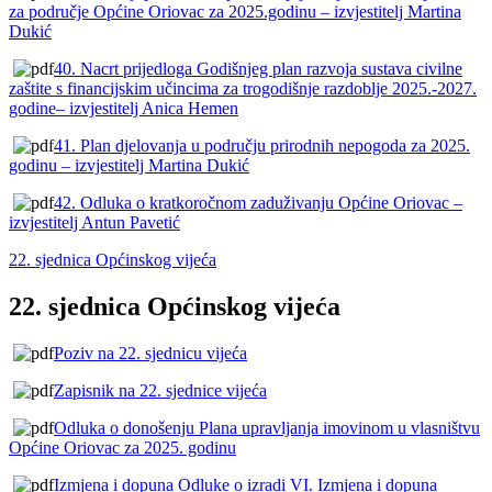
za područje Općine Oriovac za 2025.godinu – izvjestitelj Martina
Dukić
40. Nacrt prijedloga Godišnjeg plan razvoja sustava civilne
zaštite s financijskim učincima za trogodišnje razdoblje 2025.-2027.
godine– izvjestitelj Anica Hemen
41. Plan djelovanja u području prirodnih nepogoda za 2025.
godinu – izvjestitelj Martina Dukić
42. Odluka o kratkoročnom zaduživanju Općine Oriovac –
izvjestitelj Antun Pavetić
22. sjednica Općinskog vijeća
22. sjednica Općinskog vijeća
Poziv na 22. sjednicu vijeća
Zapisnik na 22. sjednice vijeća
Odluka o donošenju Plana upravljanja imovinom u vlasništvu
Općine Oriovac za 2025. godinu
Izmjena i dopuna Odluke o izradi VI. Izmjena i dopuna