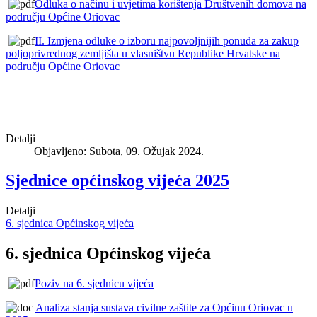
Odluka o načinu i uvjetima korištenja Društvenih domova na
području Općine Oriovac
II. Izmjena odluke o izboru najpovoljnijih ponuda za zakup
poljoprivrednog zemljišta u vlasništvu Republike Hrvatske na
području Općine Oriovac
Detalji
Objavljeno: Subota, 09. Ožujak 2024.
Sjednice općinskog vijeća 2025
Detalji
6. sjednica Općinskog vijeća
6. sjednica Općinskog vijeća
Poziv na 6. sjednicu vijeća
Analiza stanja sustava civilne zaštite za Općinu Oriovac u