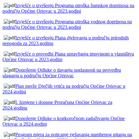
Izvješće o izvršenju Programa utroška šumskog doprinosa na
području Općine Oriovac u 2023.godini
Izvješće o izvršenju Programa utroška vodnog doprinosa na
području Općine Oriovac u 2023.godini
Izvješće o izvršenju Plana djelovanja u području prirodnih
nepogoda za 2023.godinu
Izvješće o provedbi Plana upravljanja imovinom u vlasništvu
Općine Oriovac u 2023.godini
Donošenje Odluke o davanju suglasnosti na provedbu
ulaganja u području Općine Oriovac
Plan mreže Dječjih vrtića na području Općine Oriovac u
2024.godini
I. Izmjene i dopune Proračuna Općine Oriovac za
2024.godinu
Donošenje Odluke o kratkoročnom zaduživanju Općine
Oriovac u 2024.godini
Program mjera za poticanje rješavanja stambenog pitanja na