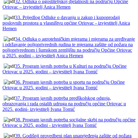
32. Odluka o ugostiteljskoj djelatnosti na području Općine
Oriovac – izvjestitelj Anica Hemen
33. Prijedlog Odluke o davanju u zakup i kupoprodaji
poslovnih prostora u vlasništvu općine Oriovac - izvjestitelj Anica
Hemen
34. Odluka o agrotehničkim mjerama i mjerama za uređivanje
i održavanje poljoprivrednih rudina te mjerama zaštite od požara na
poljoprivrednom i šumskom zemljištu na području Općine Oriovac
u 2025. godini – izvjestitelj Anica Hemen
35. Program javnih potreba u Kulturi na području Općine
Oriovac u 2025. godini – izvjestitelj Ivana Tomić
36. Program javnih potreba u sportu na području Općine
Oriovac u 2025. godini – izvjestitelj Ivana Tomić
37. Program javnih potreba predškolskog odgoja,
obrazovanja i rada ostalih udruga na području općine Oriovac u
2025. godini- izvjestitelj Ivana Tomić
38. Program javnih potreba socijalne skrbi na području općine
Oriovac u 2025. godini - izvjestitelj Ivana Tomić
39. Godišnji provedbeni plan unaprjeđenja zaštite od požara