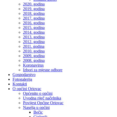
2020. godina
2019. godina
2018. godina
2017. godina
2016. godina
2015. godina
2014. godina
2013. godina
2012. godina
2011. godina
2010. godina
2009. godina
2008. godina
Koronavirus
Izbori za mjesne odbore
Gospodarstvo
Fotogalerija
Kontakti
O općini Oriovac
Općenito o općini
Uvodna riječ načelnika
Povijest Općine Oriovac
Naselja u općini
Bečic
Ciglenik