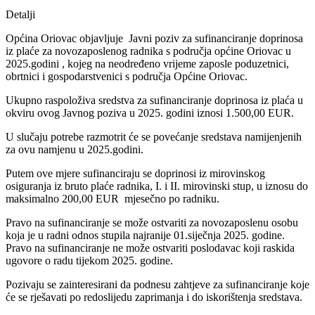
Detalji
Općina Oriovac objavljuje Javni poziv za sufinanciranje doprinosa
iz plaće za novozaposlenog radnika s područja općine Oriovac u
2025.godini , kojeg na neodređeno vrijeme zaposle poduzetnici,
obrtnici i gospodarstvenici s područja Općine Oriovac.
Ukupno raspoloživa sredstva za sufinanciranje doprinosa iz plaća u
okviru ovog Javnog poziva u 2025. godini iznosi 1.500,00 EUR.
U slučaju potrebe razmotrit će se povećanje sredstava namijenjenih
za ovu namjenu u 2025.godini.
Putem ove mjere sufinanciraju se doprinosi iz mirovinskog
osiguranja iz bruto plaće radnika, I. i II. mirovinski stup, u iznosu do
maksimalno 200,00 EUR mjesečno po radniku.
Pravo na sufinanciranje se može ostvariti za novozaposlenu osobu
koja je u radni odnos stupila najranije 01.siječnja 2025. godine.
Pravo na sufinanciranje ne može ostvariti poslodavac koji raskida
ugovore o radu tijekom 2025. godine.
Pozivaju se zainteresirani da podnesu zahtjeve za sufinanciranje koje
će se rješavati po redoslijedu zaprimanja i do iskorištenja sredstava.