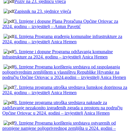
Poziv na 23. sjednicu vijeća
Zapisnik na 23. sjednice vijeća
3. Izmjene i dopune Plana Proračuna Općine Oriovac za
2024. godinu – izvjestitelj – Antun Pavetić
4. Izmjena Programa građenja komunalne infrastrukture za
2024. godinu – izvjestitelj Anica Hemen
5. Izmjene i dopune Programa održavanja komunalne
infrastrukture za 2024. godinu – izvjestitelj Anica Hemen
6. Izmjene Programa korištenja sredstava od raspolaganja
poljoprivrednim zemljištem u vlasništvu Republike Hrvatske na
području Općine Oriovac u 2024.godini – izvjestitelj Anica Hemen
7. Izmjena programa utroška sredstava šumskog doprinosa za
2024. godinu – izvjestitelj Anica Hemen
8. Izmjene programa utroška sredstava naknade za
zadržavanje nezakonito izgrađenih zgrada u prostoru na području
Općine Oriovac u 2024. godini – izvjestitelj Anica Hemen
9. Izmjene Programa korištenja sredstava ostvarenih od
promjene namjene poljoprivrednog zemljišta u 2024. godini –