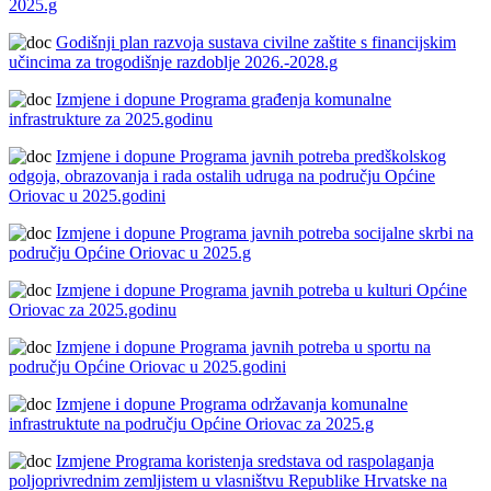
2025.g
Godišnji plan razvoja sustava civilne zaštite s financijskim
učincima za trogodišnje razdoblje 2026.-2028.g
Izmjene i dopune Programa građenja komunalne
infrastrukture za 2025.godinu
Izmjene i dopune Programa javnih potreba predškolskog
odgoja, obrazovanja i rada ostalih udruga na području Općine
Oriovac u 2025.godini
Izmjene i dopune Programa javnih potreba socijalne skrbi na
području Općine Oriovac u 2025.g
Izmjene i dopune Programa javnih potreba u kulturi Općine
Oriovac za 2025.godinu
Izmjene i dopune Programa javnih potreba u sportu na
području Općine Oriovac u 2025.godini
Izmjene i dopune Programa održavanja komunalne
infrastruktute na području Općine Oriovac za 2025.g
Izmjene Programa koristenja sredstava od raspolaganja
poljoprivrednim zemljistem u vlasništvu Republike Hrvatske na