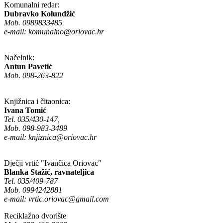
Komunalni redar:
Dubravko Kolundžić
Mob. 0989833485
e-mail:
komunalno@oriovac.hr
Načelnik:
Antun Pavetić
Mob. 098-263-822
Knjižnica i čitaonica:
Ivana Tomić
Tel. 035/430-147,
Mob. 098-983-3489
e-mail:
knjiznica@oriovac.hr
Dječji vrtić "Ivančica Oriovac"
Blanka Stažić, ravnateljica
Tel. 035/409-787
Mob. 0994242881
e-mail:
vrtic.oriovac@gmail.com
Reciklažno dvorište