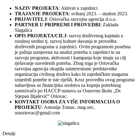
NAZIV PROJEKTA
: Aktivni u zajednici
TRAJANJE PROJEKTA
: svibanj 2023. – studeni 2023.
PRIJAVITELJ
: Oriovačka razvojna agencija d.o.o.
PARTNER U PRIPREMI I PROVEDBI
: Zaklada
Slagalica
OPIS PROJEKTA/CILJ
: razvoj društvenog kapitala u
ruralnoj sredini tj. razvoj kulture davanja te provedba
društvenih programa u zajednici. Ovim programom posebna
je pažnja usmjerena na analizi potreba u zajednici te na
razvoju programa, aktivnosti i kampanja koje imaju za cilj
rješavanje navedenih potreba. Zbog toga je Oriovačka
razvojna agencija okupila zainteresirane predstavnike
organizacija civilnog društva kako bi zajedničkim snagama
iznjedrili potrebe te iste riješili. Kroz provedbu ovog programa
nabavljena su financijska sredstva za kupnju potrebnog
zamrzivača po HACCP sustavu za Osnovnu školu „Dr.
Stjepan Ilijašević“ Oriovac.
KONTAKT OSOBA ZA VIŠE INFORMACIJA O
PROJEKTU
: Antonija Tomac, mag.oec,
oraoriovac@gmail.com
Detalji