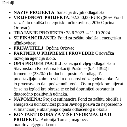
Detalji
NAZIV PROJEKTA
: Sanacija divljih odlagališta
VRIJEDNOST PROJEKTA
: 92.350,00 EUR ((80% Fond
za zaštitu okoliša i energetsku učinkovitost, 20% Općina
Oriovac)
TRAJANJE PROJEKTA
: 28.6.2023. – 11.10.2024.
SUFINANCIRANJE:
Fond za zaštitu okoliša i energetsku
učinkovitost
PRIJAVITELJ
: Općina Oriovac
PARTNER U PRIPREMI I PROVEDBI
: Oriovačka
razvojna agencija d.o.o.
OPIS PROJEKTA/CILJ
: sanacija divljeg odlagališta u
Slavonskom Kobašu na lokaciji Prašnice (k.č. 1394) i
Jermenice (2320/2) budući da postojeća odlagališta
predstavljaju iznimno veliku opasnost od zagađenja okoliša i
to prvenstveno tla i podzemnih voda. Ovim projektom utjecat
će se na izgled krajobraza te će isti doprinijeti ostvarenju
dugoročno pozitivnih učinaka.
NAPOMENA
: Projekt sufinancira Fond za zaštitu okoliša i
energetsku učinkovitost putem Javnog poziva za neposredno
sufinanciranje uklanjanja otpada odbačenog u okoliš
KONTAKT OSOBA ZA VIŠE INFORMACIJA O
PROJEKTU
: Antonija Tomac, mag.oec,
oraoriovac@gmail.com