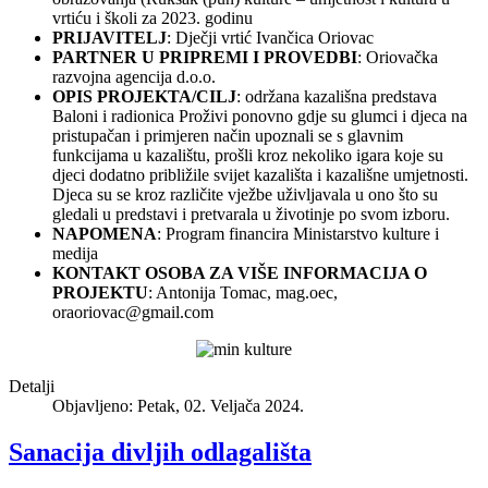
vrtiću i školi za 2023. godinu
PRIJAVITELJ
: Dječji vrtić Ivančica Oriovac
PARTNER U PRIPREMI I PROVEDBI
: Oriovačka
razvojna agencija d.o.o.
OPIS PROJEKTA/CILJ
: održana kazališna predstava
Baloni i radionica Proživi ponovno gdje su glumci i djeca na
pristupačan i primjeren način upoznali se s glavnim
funkcijama u kazalištu, prošli kroz nekoliko igara koje su
djeci dodatno približile svijet kazališta i kazališne umjetnosti.
Djeca su se kroz različite vježbe uživljavala u ono što su
gledali u predstavi i pretvarala u životinje po svom izboru.
NAPOMENA
: Program financira Ministarstvo kulture i
medija
KONTAKT OSOBA ZA VIŠE INFORMACIJA O
PROJEKTU
: Antonija Tomac, mag.oec,
oraoriovac@gmail.com
Detalji
Objavljeno: Petak, 02. Veljača 2024.
Sanacija divljih odlagališta