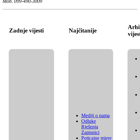
Mob. 099-490-3009
Arhi
Zadnje vijesti
Najčitanije
vijes
Mediji o nama
Odluke
Rješenja
Zapisnici
Poticajne mjere