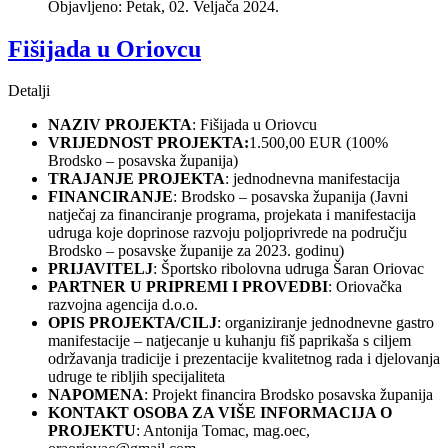
Objavljeno: Petak, 02. Veljača 2024.
Fišijada u Oriovcu
Detalji
NAZIV PROJEKTA
: Fišijada u Oriovcu
VRIJEDNOST PROJEKTA:
1.500,00 EUR (100%
Brodsko – posavska županija)
TRAJANJE PROJEKTA
: jednodnevna manifestacija
FINANCIRANJE
: Brodsko – posavska županija (Javni
natječaj za financiranje programa, projekata i manifestacija
udruga koje doprinose razvoju poljoprivrede na području
Brodsko – posavske županije za 2023. godinu)
PRIJAVITELJ
: Športsko ribolovna udruga Šaran Oriovac
PARTNER U PRIPREMI I PROVEDBI
: Oriovačka
razvojna agencija d.o.o.
OPIS PROJEKTA/CILJ
: organiziranje jednodnevne gastro
manifestacije – natjecanje u kuhanju fiš paprikaša s ciljem
održavanja tradicije i prezentacije kvalitetnog rada i djelovanja
udruge te ribljih specijaliteta
NAPOMENA
: Projekt financira Brodsko posavska županija
KONTAKT OSOBA ZA VIŠE INFORMACIJA O
PROJEKTU
: Antonija Tomac, mag.oec,