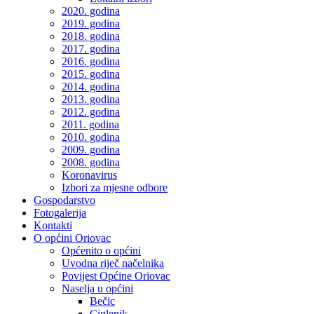
2020. godina
2019. godina
2018. godina
2017. godina
2016. godina
2015. godina
2014. godina
2013. godina
2012. godina
2011. godina
2010. godina
2009. godina
2008. godina
Koronavirus
Izbori za mjesne odbore
Gospodarstvo
Fotogalerija
Kontakti
O općini Oriovac
Općenito o općini
Uvodna riječ načelnika
Povijest Općine Oriovac
Naselja u općini
Bečic
Ciglenik