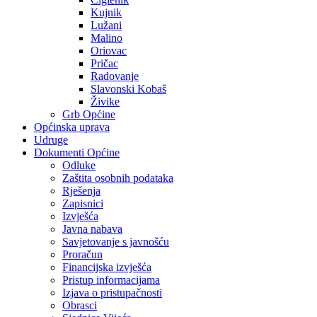
Kujnik
Lužani
Malino
Oriovac
Pričac
Radovanje
Slavonski Kobaš
Živike
Grb Općine
Općinska uprava
Udruge
Dokumenti Općine
Odluke
Zaštita osobnih podataka
Rješenja
Zapisnici
Izvješća
Javna nabava
Savjetovanje s javnošću
Proračun
Financijska izvješća
Pristup informacijama
Izjava o pristupačnosti
Obrasci