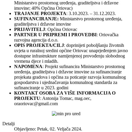
Ministarstvo prostornog uređenja, graditeljstva i državne
imovine; 40% Općina Oriovac)
TRAJANJE PROJEKTA
: 3.10.2023. – 31.12.2023.
SUFINANCIRANJE:
Ministarstvo prostornog uređenja,
graditeljstva i državne imovine
PRIJAVITELJ
: Općina Oriovac
PARTNER U PRIPREMI I PROVEDBI
: Oriovačka
razvojna agencija d.o.o.
OPIS PROJEKTA/CILJ
: doprinijeti poboljšanju životnih
uvjeta u ruralnoj sredini općine Oriovac unaprjeđenjem javno
dostupne infrastrukture namijenjenoj provođenju slobodnog
vremena djece i mladih.
NAPOMENA
: Projekt sufinancira Ministarstvo prostornog
uređenja, graditeljstva i državne imovine za sufinanciranje
projekata gradova i općina za poticanje razvoja komunalnog
gospodarstva i ujednačavanja komunalnog standarda za
sufinanciranje u 2023. godini
KONTAKT OSOBA ZA VIŠE INFORMACIJA O
PROJEKTU
: Antonija Tomac, mag.oec,
oraoriovac@gmail.com
Detalji
Objavljeno: Petak, 02. Veljača 2024.