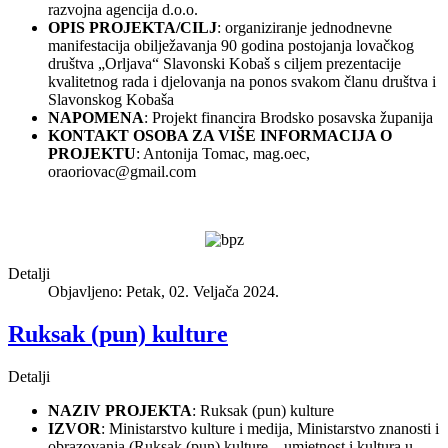
razvojna agencija d.o.o.
OPIS PROJEKTA/CILJ
: organiziranje jednodnevne
manifestacija obilježavanja 90 godina postojanja lovačkog
društva „Orljava“ Slavonski Kobaš s ciljem prezentacije
kvalitetnog rada i djelovanja na ponos svakom članu društva i
Slavonskog Kobaša
NAPOMENA
: Projekt financira Brodsko posavska županija
KONTAKT OSOBA ZA VIŠE INFORMACIJA O
PROJEKTU
: Antonija Tomac, mag.oec,
oraoriovac@gmail.com
Detalji
Objavljeno: Petak, 02. Veljača 2024.
Ruksak (pun) kulture
Detalji
NAZIV PROJEKTA
: Ruksak (pun) kulture
IZVOR
: Ministarstvo kulture i medija, Ministarstvo znanosti i
obrazovanja (Ruksak (pun) kulture – umjetnost i kultura u