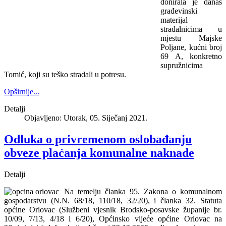
donirala je danas
građevinski
materijal
stradalnicima u
mjestu Majske
Poljane, kućni broj
69 A, konkretno
supružnicima
Tomić, koji su teško stradali u potresu.
Opširnije...
Detalji
Objavljeno: Utorak, 05. Siječanj 2021.
Odluka o privremenom oslobađanju
obveze plaćanja komunalne naknade
Detalji
Na temelju članka 95. Zakona o komunalnom
gospodarstvu (N.N. 68/18, 110/18, 32/20), i članka 32. Statuta
općine Oriovac (Službeni vjesnik Brodsko-posavske županije br.
10/09, 7/13, 4/18 i 6/20), Općinsko vijeće općine Oriovac na