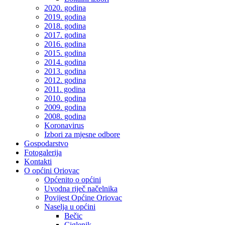
2020. godina
2019. godina
2018. godina
2017. godina
2016. godina
2015. godina
2014. godina
2013. godina
2012. godina
2011. godina
2010. godina
2009. godina
2008. godina
Koronavirus
Izbori za mjesne odbore
Gospodarstvo
Fotogalerija
Kontakti
O općini Oriovac
Općenito o općini
Uvodna riječ načelnika
Povijest Općine Oriovac
Naselja u općini
Bečic
Ciglenik