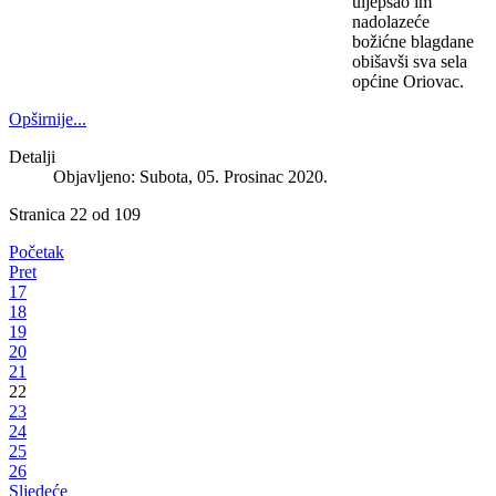
uljepšao im
nadolazeće
božićne blagdane
obišavši sva sela
općine Oriovac.
Opširnije...
Detalji
Objavljeno: Subota, 05. Prosinac 2020.
Stranica 22 od 109
Početak
Pret
17
18
19
20
21
22
23
24
25
26
Sljedeće