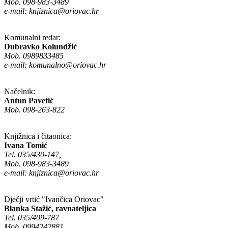
Mob. 098-983-3489
e-mail:
knjiznica@oriovac.hr
Komunalni redar:
Dubravko Kolundžić
Mob. 0989833485
e-mail:
komunalno@oriovac.hr
Načelnik:
Antun Pavetić
Mob. 098-263-822
Knjižnica i čitaonica:
Ivana Tomić
Tel. 035/430-147,
Mob. 098-983-3489
e-mail:
knjiznica@oriovac.hr
Dječji vrtić "Ivančica Oriovac"
Blanka Stažić, ravnateljica
Tel. 035/409-787
Mob. 0994242881