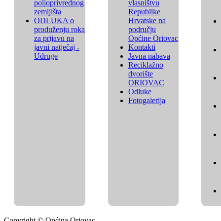
poljoprivrednog
vlasništvu
zemljišta
Republike
ODLUKA o
Hrvatske na
produženju roka
području
za prijavu na
Općine Oriovac
javni natječaj -
Kontakti
Udruge
Javna nabava
Reciklažno
dvorište
ORIOVAC
Odluke
Fotogalerija
Copyright © Općina Oriovac.