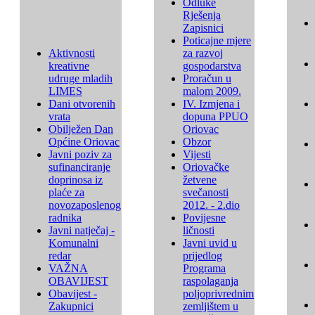
Odluke
Rješenja
Zapisnici
Poticajne mjere
Aktivnosti
za razvoj
kreativne
gospodarstva
udruge mladih
Proračun u
LIMES
malom 2009.
Dani otvorenih
IV. Izmjena i
vrata
dopuna PPUO
Obilježen Dan
Oriovac
Općine Oriovac
Obzor
Javni poziv za
Vijesti
sufinanciranje
Oriovačke
doprinosa iz
žetvene
plaće za
svečanosti
novozaposlenog
2012. - 2.dio
radnika
Povijesne
Javni natječaj -
ličnosti
Komunalni
Javni uvid u
redar
prijedlog
VAŽNA
Programa
OBAVIJEST
raspolaganja
Obavijest -
poljoprivrednim
Zakupnici
zemljištem u