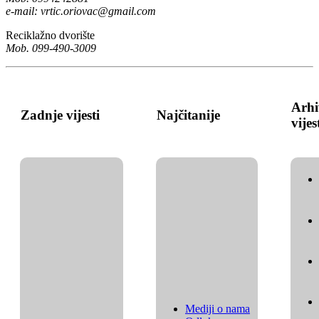
e-mail:
vrtic.oriovac@gmail.com
Reciklažno dvorište
Mob. 099-490-3009
Arhi
Zadnje vijesti
Najčitanije
vijes
Mediji o nama