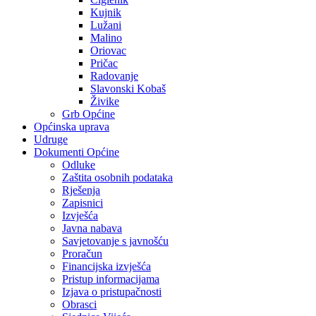
Kujnik
Lužani
Malino
Oriovac
Pričac
Radovanje
Slavonski Kobaš
Živike
Grb Općine
Općinska uprava
Udruge
Dokumenti Općine
Odluke
Zaštita osobnih podataka
Rješenja
Zapisnici
Izvješća
Javna nabava
Savjetovanje s javnošću
Proračun
Financijska izvješća
Pristup informacijama
Izjava o pristupačnosti
Obrasci