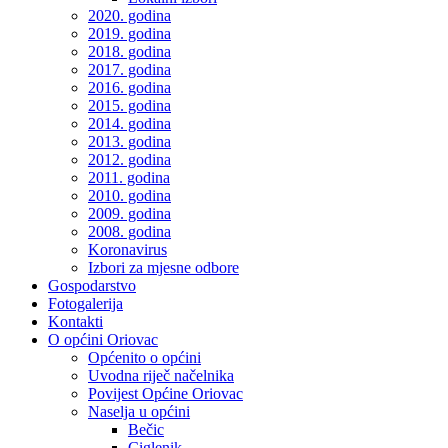
2020. godina
2019. godina
2018. godina
2017. godina
2016. godina
2015. godina
2014. godina
2013. godina
2012. godina
2011. godina
2010. godina
2009. godina
2008. godina
Koronavirus
Izbori za mjesne odbore
Gospodarstvo
Fotogalerija
Kontakti
O općini Oriovac
Općenito o općini
Uvodna riječ načelnika
Povijest Općine Oriovac
Naselja u općini
Bečic
Ciglenik