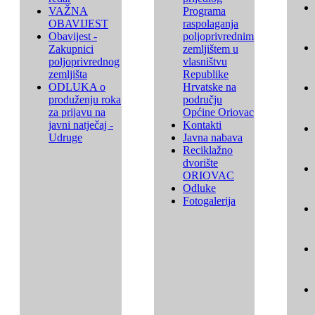
VAŽNA
Programa
OBAVIJEST
raspolaganja
Obavijest -
poljoprivrednim
Zakupnici
zemljištem u
poljoprivrednog
vlasništvu
zemljišta
Republike
ODLUKA o
Hrvatske na
produženju roka
području
za prijavu na
Općine Oriovac
javni natječaj -
Kontakti
Udruge
Javna nabava
Reciklažno
dvorište
ORIOVAC
Odluke
Fotogalerija