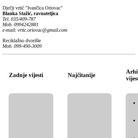
Dječji vrtić "Ivančica Oriovac"
Blanka Stažić, ravnateljica
Tel. 035/409-787
Mob. 0994242881
e-mail:
vrtic.oriovac@gmail.com
Reciklažno dvorište
Mob. 099-490-3009
Arhi
Zadnje vijesti
Najčitanije
vijes