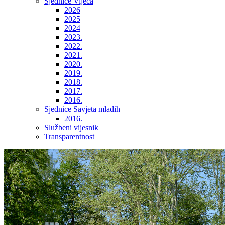
Sjednice Vijeća
2026
2025
2024
2023.
2022.
2021.
2020.
2019.
2018.
2017.
2016.
Sjednice Savjeta mladih
2016.
Službeni vijesnik
Transparentnost