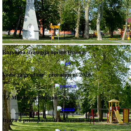
Razvojna strategija općine Oriovac
Vodič za građane - proračun za 2026.
TZ Meridiana Slavonica - vodič
Izjava o pristupačnosti internetske stranice