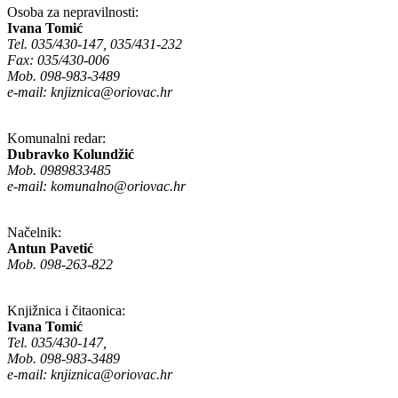
Osoba za nepravilnosti:
Ivana Tomić
Tel. 035/430-147, 035/431-232
Fax: 035/430-006
Mob. 098-983-3489
e-mail:
knjiznica@oriovac.hr
Komunalni redar:
Dubravko Kolundžić
Mob. 0989833485
e-mail:
komunalno@oriovac.hr
Načelnik:
Antun Pavetić
Mob. 098-263-822
Knjižnica i čitaonica:
Ivana Tomić
Tel. 035/430-147,
Mob. 098-983-3489
e-mail:
knjiznica@oriovac.hr