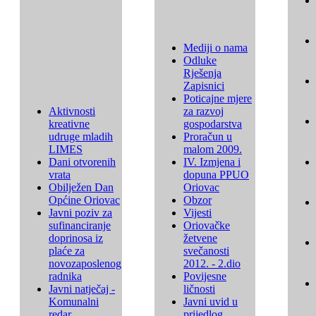
Mediji o nama
Odluke
Rješenja
Zapisnici
Poticajne mjere
Aktivnosti
za razvoj
kreativne
gospodarstva
udruge mladih
Proračun u
LIMES
malom 2009.
Dani otvorenih
IV. Izmjena i
vrata
dopuna PPUO
Obilježen Dan
Oriovac
Općine Oriovac
Obzor
Javni poziv za
Vijesti
sufinanciranje
Oriovačke
doprinosa iz
žetvene
plaće za
svečanosti
novozaposlenog
2012. - 2.dio
radnika
Povijesne
Javni natječaj -
ličnosti
Komunalni
Javni uvid u
redar
prijedlog