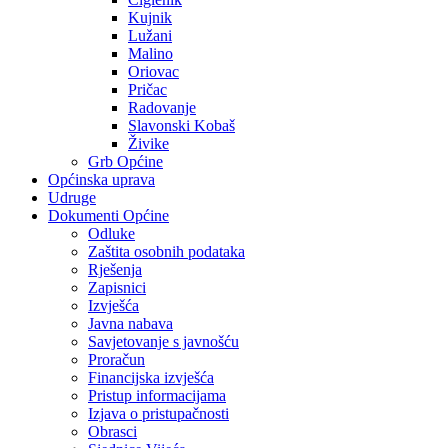
Kujnik
Lužani
Malino
Oriovac
Pričac
Radovanje
Slavonski Kobaš
Živike
Grb Općine
Općinska uprava
Udruge
Dokumenti Općine
Odluke
Zaštita osobnih podataka
Rješenja
Zapisnici
Izvješća
Javna nabava
Savjetovanje s javnošću
Proračun
Financijska izvješća
Pristup informacijama
Izjava o pristupačnosti
Obrasci