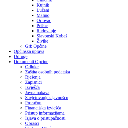
Kujnik
Lužani
Malino
Oriovac
Pričac
Radovanje
Slavonski Kobaš
Živike
Grb Općine
Općinska uprava
Udruge
Dokumenti Općine
Odluke
Zaštita osobnih podataka
Rješenja
Zapisnici
Izvješća
Javna nabava
Savjetovanje s javnošću
Proračun
Financijska izvješća
Pristup informacijama
Izjava o pristupačnosti
Obrasci