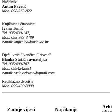
Načelnik:
Antun Pavetić
Mob. 098-263-822
Knjižnica i čitaonica:
Ivana Tomić
Tel. 035/430-147,
Mob. 098-983-3489
e-mail:
knjiznica@oriovac.hr
Dječji vrtić "Ivančica Oriovac"
Blanka Stažić, ravnateljica
Tel. 035/409-787
Mob. 0994242881
e-mail:
vrtic.oriovac@gmail.com
Reciklažno dvorište
Mob. 099-490-3009
Arhi
Zadnje vijesti
Najčitanije