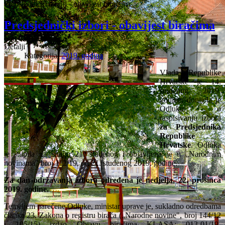
Predsjednički izbori - obavijest biračima
Predsjednički izbori - obavijest biračima
Detalji
Kategorija:
2019. godina
Vlada Republike
Hrvatske je 14.
studenog 2019.
godine, donijela je
Odluku o
raspisivanju izbora
za Predsjednika
Republike
Hrvatske
. Odluka
je stupila na snagu 21. studenog i objavljena je u „Narodnim
novinama" broj 112/19, od 21. studenog 2019. godine.
Za dan održavanja izbora određena je nedjelja, 22. prosinca
2019. godine.
Temeljem narečene Odluke, ministar uprave je, sukladno odredbama
članka 23. Zakona o registru birača („Narodne novine", broj 144/12
i 105/15) izdao Objavu biračima KLASA: 013-01/19-