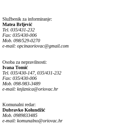
Službenik za informiranje:
Matea Brljević
Tel. 035/431-232
Fax: 035/430-006
Mob. 098/529-0270
e-mail:
opcinaoriovac@gmail.com
Osoba za nepravilnosti:
Ivana Tomić
Tel. 035/430-147, 035/431-232
Fax: 035/430-006
Mob. 098-983-3489
e-mail:
knjiznica@oriovac.hr
Komunalni redar:
Dubravko Kolundžić
Mob. 0989833485
e-mail:
komunalno@oriovac.hr