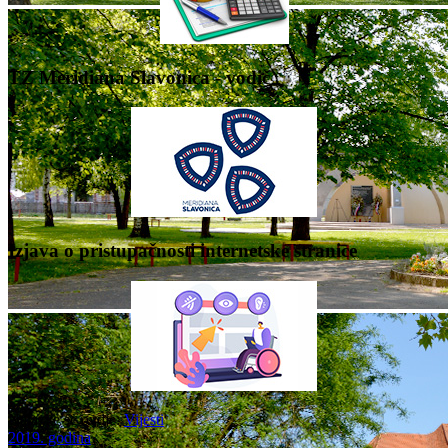
TZ Meridiana Slavonica - vodič
Izjava o pristupačnosti internetske stranice
Nalazite se ovdje:
Vijesti
2019. godina