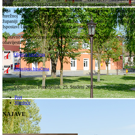
01/60,URBROJ: 515-07-02/1-19-2 od 21. studenog 2019. godine
koja je objavljena na mrežnoj stranici Ministarstva uprave, na
mrežnoj stranici Ureda državne uprave u Brodsko-posavskoj
županiji ( dalje. Ured ), stavljena na oglasne ploče u sjedištu i
Ispostavi Ureda u Novoj Gradiški, te u matičnim uredima.
Nastavno na navedenu Objavu biračima daju se slijedeće detaljnije
obavijesti.
Objava biračima
Obavijest biračima
Detalji
Objavljeno: Ponedjeljak, 25. Studeni 2019.
Pret
Sljedeće
NAJAVE