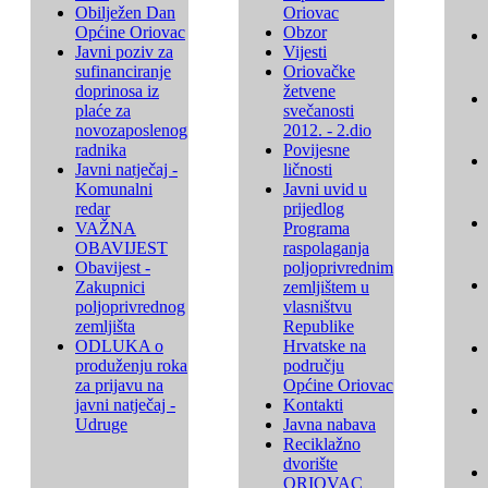
Obilježen Dan
Oriovac
Općine Oriovac
Obzor
Javni poziv za
Vijesti
sufinanciranje
Oriovačke
doprinosa iz
žetvene
plaće za
svečanosti
novozaposlenog
2012. - 2.dio
radnika
Povijesne
Javni natječaj -
ličnosti
Komunalni
Javni uvid u
redar
prijedlog
VAŽNA
Programa
OBAVIJEST
raspolaganja
Obavijest -
poljoprivrednim
Zakupnici
zemljištem u
poljoprivrednog
vlasništvu
zemljišta
Republike
ODLUKA o
Hrvatske na
produženju roka
području
za prijavu na
Općine Oriovac
javni natječaj -
Kontakti
Udruge
Javna nabava
Reciklažno
dvorište
ORIOVAC