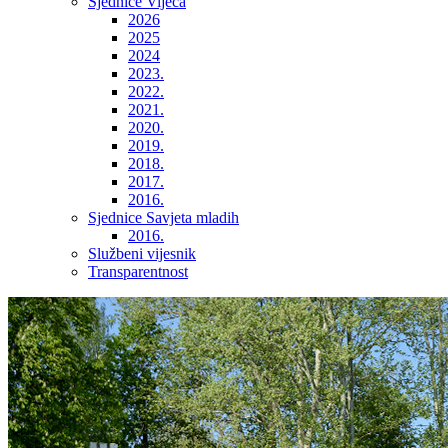
Sjednice Vijeća
2026
2025
2024
2023.
2022.
2021.
2020.
2019.
2018.
2017.
2016.
Sjednice Savjeta mladih
2016.
Službeni vijesnik
Transparentnost