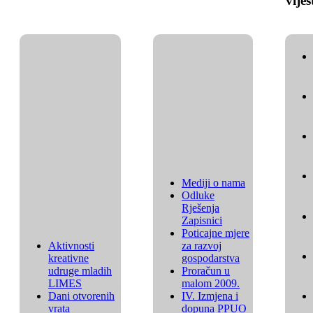
vijes
Mediji o nama
Odluke
Rješenja
Zapisnici
Poticajne mjere
Aktivnosti
za razvoj
kreativne
gospodarstva
udruge mladih
Proračun u
LIMES
malom 2009.
Dani otvorenih
IV. Izmjena i
vrata
dopuna PPUO