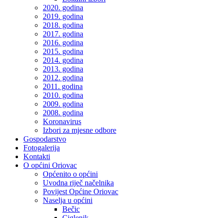
2020. godina
2019. godina
2018. godina
2017. godina
2016. godina
2015. godina
2014. godina
2013. godina
2012. godina
2011. godina
2010. godina
2009. godina
2008. godina
Koronavirus
Izbori za mjesne odbore
Gospodarstvo
Fotogalerija
Kontakti
O općini Oriovac
Općenito o općini
Uvodna riječ načelnika
Povijest Općine Oriovac
Naselja u općini
Bečic
Ciglenik