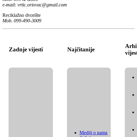
e-mail:
vrtic.oriovac@gmail.com
Reciklažno dvorište
Mob. 099-490-3009
Arhi
Zadnje vijesti
Najčitanije
vijes
Mediji o nama