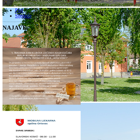
Pret
Sljedeće
NAJAVE