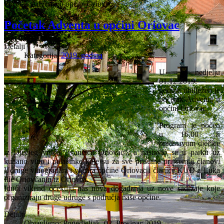
Početak Adventa u općini Oriovac
Početak Adventa u općini Oriovac
Detalji
Kategorija:
2019. godina
U nedjelju
01.12.2019.
godine obilježen je
početak Adventa u
općini Oriovac.
Program je počeo
u 16.00 h
predstavom dječice
iz Dječjeg vrtića "Ivančica Oriovac", a nastavio se u parku uz
kuhano vino i palačinke koje su za sve prisutne pripremili članovi
Udruge vinogradara i voćara općine Oriovac i članice KUD-a Luka
Ilić Oriovčanin iz Oriovca.
Idući vikend očekuju nas nova događanja uz nove sadržaje koje
organiziraju druge udruge s područja naše općine.
Detalji
Objavljeno: Ponedjeljak, 02. Prosinac 2019.