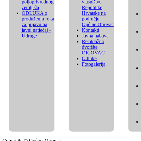
poljoprivrednog
vlasništvu
zemljišta
Republike
ODLUKA o
Hrvatske na
produženju roka
području
za prijavu na
Općine Oriovac
javni natječaj -
Kontakti
Udruge
Javna nabava
Reciklažno
dvorište
ORIOVAC
Odluke
Fotogalerija
Copyright © Općina Oriovac.