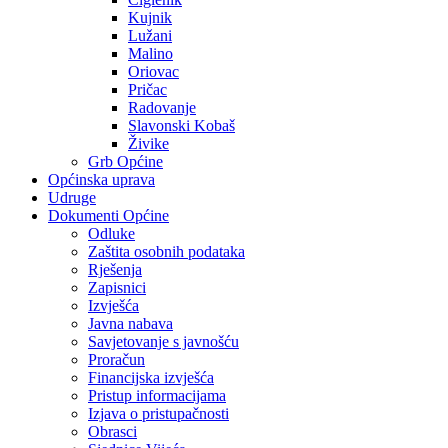
Kujnik
Lužani
Malino
Oriovac
Pričac
Radovanje
Slavonski Kobaš
Živike
Grb Općine
Općinska uprava
Udruge
Dokumenti Općine
Odluke
Zaštita osobnih podataka
Rješenja
Zapisnici
Izvješća
Javna nabava
Savjetovanje s javnošću
Proračun
Financijska izvješća
Pristup informacijama
Izjava o pristupačnosti
Obrasci