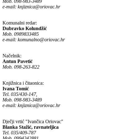
Mob. 098-983-3489
e-mail:
knjiznica@oriovac.hr
Komunalni redar:
Dubravko Kolundžić
Mob. 0989833485
e-mail:
komunalno@oriovac.hr
Načelnik:
Antun Pavetić
Mob. 098-263-822
Knjižnica i čitaonica:
Ivana Tomić
Tel. 035/430-147,
Mob. 098-983-3489
e-mail:
knjiznica@oriovac.hr
Dječji vrtić "Ivančica Oriovac"
Blanka Stažić, ravnateljica
Tel. 035/409-787
Mob. 0994242881