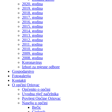
2020. godina
2019. godina
2018. godina
2017. godina
2016. godina
2015. godina
2014. godina
2013. godina
2012. godina
2011. godina
2010. godina
2009. godina
2008. godina
Koronavirus
Izbori za mjesne odbore
Gospodarstvo
Fotogalerija
Kontakti
O općini Oriovac
Općenito o općini
Uvodna riječ načelnika
Povijest Općine Oriovac
Naselja u općini
Bečic
Ciglenik