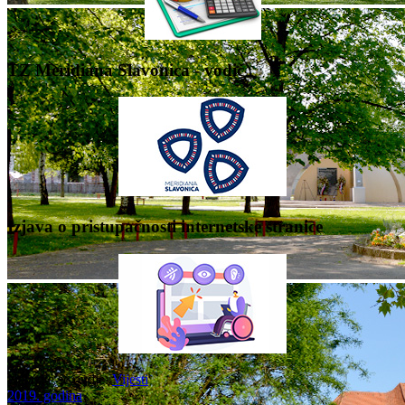
TZ Meridiana Slavonica - vodič
Izjava o pristupačnosti internetske stranice
Nalazite se ovdje:
Vijesti
2019. godina