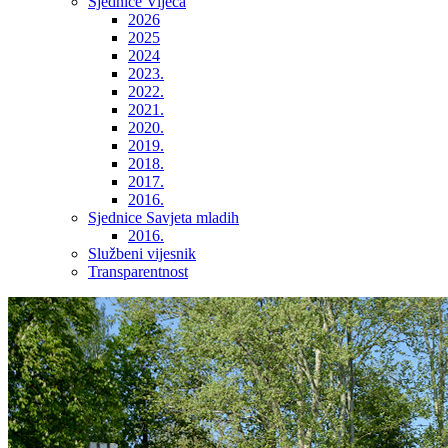
Sjednice Vijeća
2026
2025
2024
2023.
2022.
2021.
2020.
2019.
2018.
2017.
2016.
Sjednice Savjeta mladih
2016.
Službeni vijesnik
Transparentnost