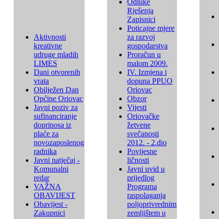
Odluke
Rješenja
Zapisnici
Poticajne mjere
Aktivnosti
za razvoj
kreativne
gospodarstva
udruge mladih
Proračun u
LIMES
malom 2009.
Dani otvorenih
IV. Izmjena i
vrata
dopuna PPUO
Obilježen Dan
Oriovac
Općine Oriovac
Obzor
Javni poziv za
Vijesti
sufinanciranje
Oriovačke
doprinosa iz
žetvene
plaće za
svečanosti
novozaposlenog
2012. - 2.dio
radnika
Povijesne
Javni natječaj -
ličnosti
Komunalni
Javni uvid u
redar
prijedlog
VAŽNA
Programa
OBAVIJEST
raspolaganja
Obavijest -
poljoprivrednim
Zakupnici
zemljištem u