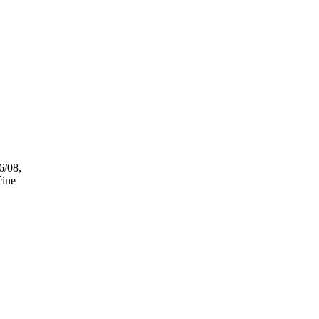
6/08,
ćine