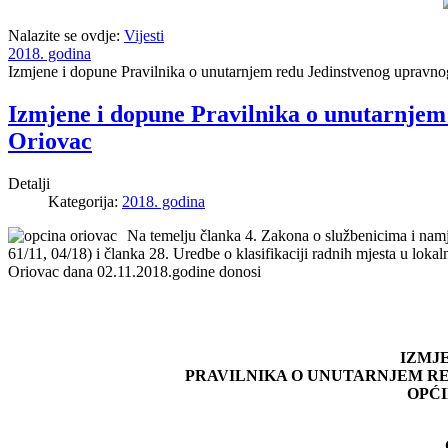
Nalazite se ovdje:
Vijesti
2018. godina
Izmjene i dopune Pravilnika o unutarnjem redu Jedinstvenog upravno
Izmjene i dopune Pravilnika o unutarnjem
Oriovac
Detalji
Kategorija:
2018. godina
Na temelju članka 4. Zakona o službenicima i namj
61/11, 04/18) i članka 28. Uredbe o klasifikaciji radnih mjesta u loka
Oriovac dana 02.11.2018.godine donosi
IZMJ
PRAVILNIKA O UNUTARNJEM R
OPĆI