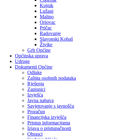
Kujnik
Lužani
Malino
Oriovac
Pričac
Radovanje
Slavonski Kobaš
Živike
Grb Općine
Općinska uprava
Udruge
Dokumenti Općine
Odluke
Zaštita osobnih podataka
Rješenja
Zapisnici
Izvješća
Javna nabava
Savjetovanje s javnošću
Proračun
Financijska izvješća
Pristup informacijama
Izjava o pristupačnosti
Obrasci