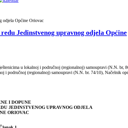
g odjela Općine Oriovac
 redu Jedinstvenog upravnog odjela Općine
eštenicima u lokalnoj i područnoj (regionalnoj) samoupravi (N.N. br, 8
lnoj i područnoj (regionalnoj) samoupravi (N.N. br. 74/10), Načelnik op
ENE I DOPUNE
EDU JEDINSTVENOG UPRAVNOG ODJELA
NE ORIOVAC
Članak 1.