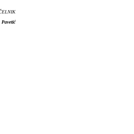
ČELNIK
 Pavetić