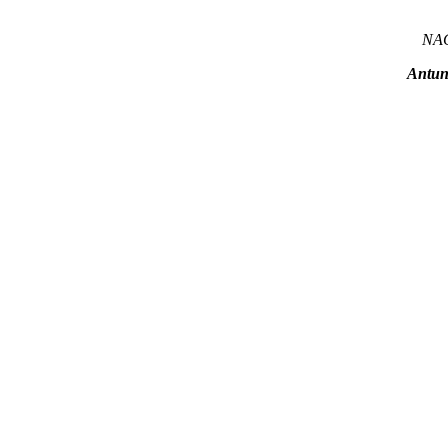
NA
Antun