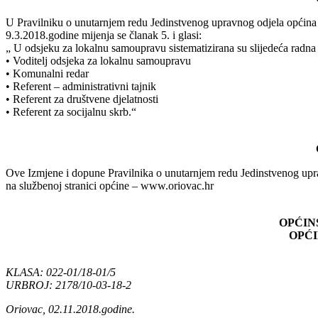
U Pravilniku o unutarnjem redu Jedinstvenog upravnog odjela opć
9.3.2018.godine mijenja se članak 5. i glasi:
„ U odsjeku za lokalnu samoupravu sistematizirana su slijedeća radna
• Voditelj odsjeka za lokalnu samoupravu
• Komunalni redar
• Referent – administrativni tajnik
• Referent za društvene djelatnosti
• Referent za socijalnu skrb.“
Ove Izmjene i dopune Pravilnika o unutarnjem redu Jedinstvenog upra
na službenoj stranici općine – www.oriovac.hr
OPĆIN
OPĆI
KLASA: 022-01/18-01/5
URBROJ: 2178/10-03-18-2
Oriovac, 02.11.2018.godine.