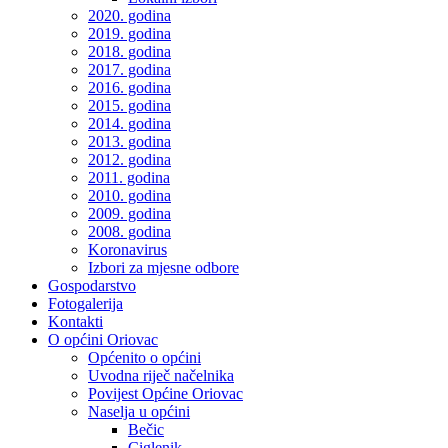
2020. godina
2019. godina
2018. godina
2017. godina
2016. godina
2015. godina
2014. godina
2013. godina
2012. godina
2011. godina
2010. godina
2009. godina
2008. godina
Koronavirus
Izbori za mjesne odbore
Gospodarstvo
Fotogalerija
Kontakti
O općini Oriovac
Općenito o općini
Uvodna riječ načelnika
Povijest Općine Oriovac
Naselja u općini
Bečic
Ciglenik