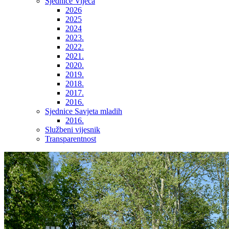
Sjednice Vijeća
2026
2025
2024
2023.
2022.
2021.
2020.
2019.
2018.
2017.
2016.
Sjednice Savjeta mladih
2016.
Službeni vijesnik
Transparentnost