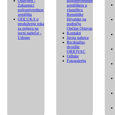
Obavijest -
poljoprivrednim
Zakupnici
zemljištem u
poljoprivrednog
vlasništvu
zemljišta
Republike
ODLUKA o
Hrvatske na
produženju roka
području
za prijavu na
Općine Oriovac
javni natječaj -
Kontakti
Udruge
Javna nabava
Reciklažno
dvorište
ORIOVAC
Odluke
Fotogalerija