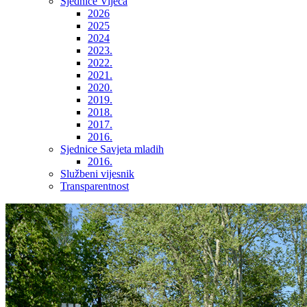
Sjednice Vijeća
2026
2025
2024
2023.
2022.
2021.
2020.
2019.
2018.
2017.
2016.
Sjednice Savjeta mladih
2016.
Službeni vijesnik
Transparentnost