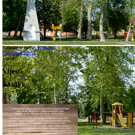
Nalazite se ovdje:
Kontakti
Nekategorizirano
Vijesti
Vijesti
NAJAVE