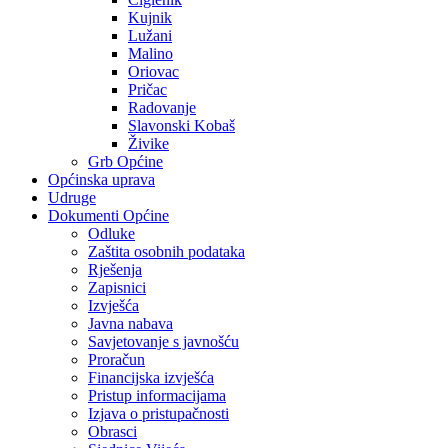
Kujnik
Lužani
Malino
Oriovac
Pričac
Radovanje
Slavonski Kobaš
Živike
Grb Općine
Općinska uprava
Udruge
Dokumenti Općine
Odluke
Zaštita osobnih podataka
Rješenja
Zapisnici
Izvješća
Javna nabava
Savjetovanje s javnošću
Proračun
Financijska izvješća
Pristup informacijama
Izjava o pristupačnosti
Obrasci