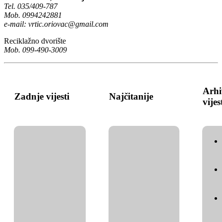
Tel. 035/409-787
Mob. 0994242881
e-mail:
vrtic.oriovac@gmail.com
Reciklažno dvorište
Mob. 099-490-3009
Arhi
Zadnje vijesti
Najčitanije
vijes