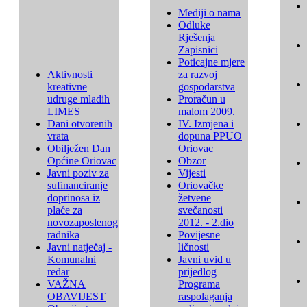
Mediji o nama
Odluke
Rješenja
Zapisnici
Poticajne mjere
Aktivnosti
za razvoj
kreativne
gospodarstva
udruge mladih
Proračun u
LIMES
malom 2009.
Dani otvorenih
IV. Izmjena i
vrata
dopuna PPUO
Obilježen Dan
Oriovac
Općine Oriovac
Obzor
Javni poziv za
Vijesti
sufinanciranje
Oriovačke
doprinosa iz
žetvene
plaće za
svečanosti
novozaposlenog
2012. - 2.dio
radnika
Povijesne
Javni natječaj -
ličnosti
Komunalni
Javni uvid u
redar
prijedlog
VAŽNA
Programa
OBAVIJEST
raspolaganja