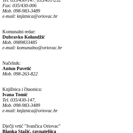
Tel. 035/430-147, 035/431-232
Fax: 035/430-006
Mob. 098-983-3489
e-mail:
knjiznica@oriovac.hr
Komunalni redar:
Dubravko Kolundžić
Mob. 0989833485
e-mail:
komunalno@oriovac.hr
Načelnik:
Antun Pavetić
Mob. 098-263-822
Knjižnica i čitaonica:
Ivana Tomić
Tel. 035/430-147,
Mob. 098-983-3489
e-mail:
knjiznica@oriovac.hr
Dječji vrtić "Ivančica Oriovac"
Blanka Stažić, ravnateljica