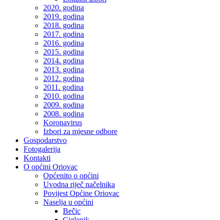
2020. godina
2019. godina
2018. godina
2017. godina
2016. godina
2015. godina
2014. godina
2013. godina
2012. godina
2011. godina
2010. godina
2009. godina
2008. godina
Koronavirus
Izbori za mjesne odbore
Gospodarstvo
Fotogalerija
Kontakti
O općini Oriovac
Općenito o općini
Uvodna riječ načelnika
Povijest Općine Oriovac
Naselja u općini
Bečic
Ciglenik