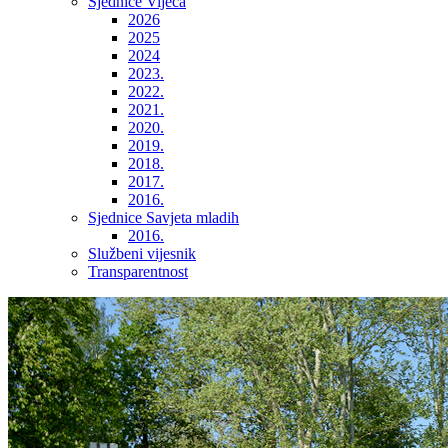
Sjednice Vijeća
2026
2025
2024
2023.
2022.
2021.
2020.
2019.
2018.
2017.
2016.
Sjednice Savjeta mladih
2016.
Službeni vijesnik
Transparentnost