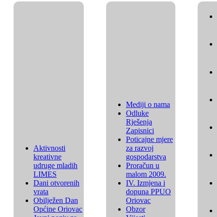
Mediji o nama
Odluke
Rješenja
Zapisnici
Poticajne mjere
Aktivnosti
za razvoj
kreativne
gospodarstva
udruge mladih
Proračun u
LIMES
malom 2009.
Dani otvorenih
IV. Izmjena i
vrata
dopuna PPUO
Obilježen Dan
Oriovac
Općine Oriovac
Obzor