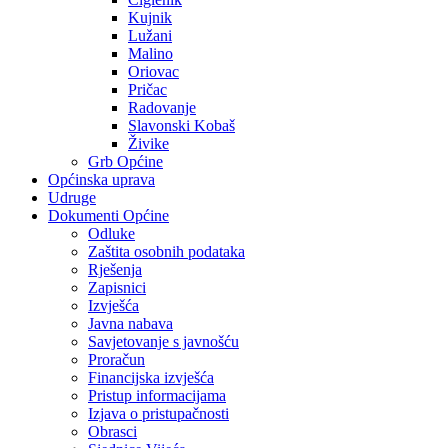
Kujnik
Lužani
Malino
Oriovac
Pričac
Radovanje
Slavonski Kobaš
Živike
Grb Općine
Općinska uprava
Udruge
Dokumenti Općine
Odluke
Zaštita osobnih podataka
Rješenja
Zapisnici
Izvješća
Javna nabava
Savjetovanje s javnošću
Proračun
Financijska izvješća
Pristup informacijama
Izjava o pristupačnosti
Obrasci