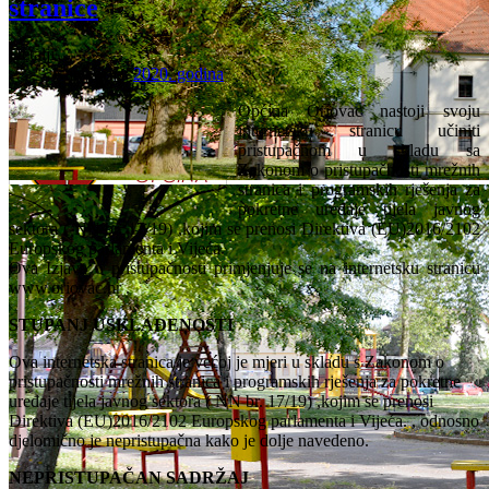
stranice
Detalji
Kategorija:
2020. godina
Općina Oriovac nastoji svoju
internetsku stranicu učiniti
pristupačnom u skladu sa
Zakonom o pristupačnosti mrežnih
stranica i programskih rješenja za
pokretne uređaje tijela javnog
sektora ( NN br. 17/19) ,kojim se prenosi Direktiva (EU)2016/2102
Europskog parlamenta i Vijeća.
Ova Izjava o pristupačnosti primjenjuje se na internetsku stranicu
www.oriovac.hr .
STUPANJ USKLAĐENOSTI
Ova internetska stranica je većoj je mjeri u skladu s Zakonom o
pristupačnosti mrežnih stranica i programskih rješenja za pokretne
uređaje tijela javnog sektora ( NN br. 17/19) ,kojim se prenosi
Direktiva (EU)2016/2102 Europskog parlamenta i Vijeća. , odnosno
djelomično je nepristupačna kako je dolje navedeno.
NEPRISTUPAČAN SADRŽAJ