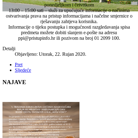
ponedjeljkom i četvrtkom
13:00 – 15:00 sati – služi za upućujuće informacije o načinima
ostvarivanja prava na pristup informacijama i načelne smjernice o
rješavanju zahtjeva korisnika.
Informacije o tijeku postupka i mogućnosti razgledavanja spisa
predmeta možete dobiti slanjem e-pošte na adresu
ppi@pristupinfo.hr
ili pozivom na broj 01 2099 100.
Detalji
Objavljeno: Utorak, 22. Rujan 2020.
Pret
Sljedeće
NAJAVE