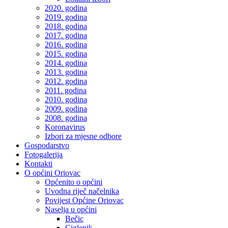
2020. godina
2019. godina
2018. godina
2017. godina
2016. godina
2015. godina
2014. godina
2013. godina
2012. godina
2011. godina
2010. godina
2009. godina
2008. godina
Koronavirus
Izbori za mjesne odbore
Gospodarstvo
Fotogalerija
Kontakti
O općini Oriovac
Općenito o općini
Uvodna riječ načelnika
Povijest Općine Oriovac
Naselja u općini
Bečic
Ciglenik