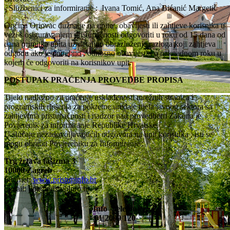
- Službenici za informiranje : Ivana Tomić, Ana Bićanić Margetić
Općina Oriovac dužna je na upite , obavijesti ili zahtjeve korisnika u
vezi s osiguravanjem pristupačnosti odgovoriti u roku od 15 dana od
dana primitka upita uz detaljno obrazloženje razloga koji zahtjeva
odgodu ako je potrebno , odnosno obavijestiti o naknadnom roku u
kojem će odgovoriti na korisnikov upit.
POSTUPAK PRAĆENJA PROVEDBE PROPISA
Tijelo nadležno za praćenje usklađenosti mrežnih stranica i
programskih rješenja za pokretne uređaje tijela javnog sektora sa
zahtjevima pristupačnosti i nadzor nad provedbom Zakona je
Povjerenik za informiranje Republike Hrvatske.
U slučaju nezadovoljavajućih odgovora na upit korisnika , isti se
mogu obratiti Povjereniku za Informiranje :
Trg žrtava fašizma 3
10000 Zagreb
Internet:
www.pristupinfo.hr
e-mail:
ppi@pristupinfo.hr
Info - telefon
01 2099 120