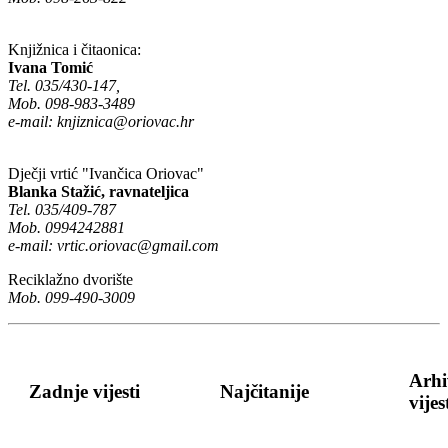
Knjižnica i čitaonica:
Ivana Tomić
Tel. 035/430-147,
Mob. 098-983-3489
e-mail:
knjiznica@oriovac.hr
Dječji vrtić "Ivančica Oriovac"
Blanka Stažić, ravnateljica
Tel. 035/409-787
Mob. 0994242881
e-mail:
vrtic.oriovac@gmail.com
Reciklažno dvorište
Mob. 099-490-3009
Arhi
Zadnje vijesti
Najčitanije
vijes