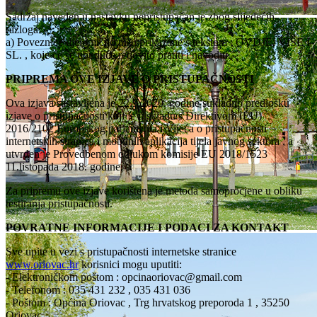
Sadržaj naveden u nastavku nepristupačan je zbog slijedećih
razloga:
a) Poveznice djelomično nisu prikazane s tekstom : OVDJE, VIŠE I
SL. , koje će se ubuduće redovito pratiti i navoditi.
PRIPREMA OVE IZJAVE O PRISTUPAČNOSTI
Ova izjava sastavljena je 22.9.2020. godine sukladno predlošku
izjave o pristupačnosti koji je u skladu s Direktivom (EU)
2016/2102 Europskog parlamenta i Vijeća o pristupačnosti
internetskih stranica i mobilnih aplikacija tijela javnog sektora , a
utvrđen je Provedbenom odlukom komisije EU 2018/1523
11.listopada 2018. godine.
Za pripremu ove izjave korištena je metoda samoprocjene u obliku
testiranja pristupačnosti.
POVRATNE INFORMACIJE I PODACI ZA KONTAKT
Sve upite u vezi s pristupačnosti internetske stranice
www.oriovac.hr
korisnici mogu uputiti:
- Elektroničkom poštom :
opcinaoriovac@gmail.com
- Telefonom : 035 431 232 , 035 431 036
- Poštom : Općina Oriovac , Trg hrvatskog preporoda 1 , 35250
Oriovac