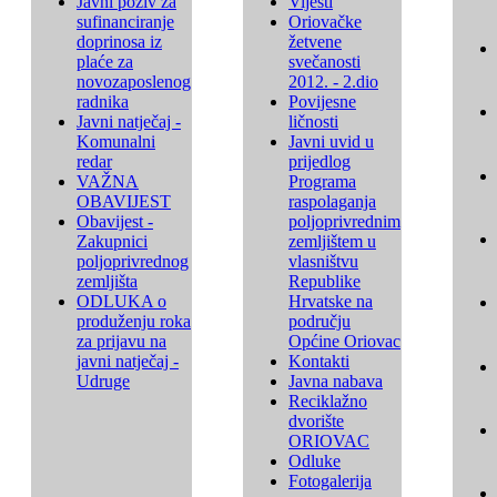
Javni poziv za
Vijesti
sufinanciranje
Oriovačke
doprinosa iz
žetvene
plaće za
svečanosti
novozaposlenog
2012. - 2.dio
radnika
Povijesne
Javni natječaj -
ličnosti
Komunalni
Javni uvid u
redar
prijedlog
VAŽNA
Programa
OBAVIJEST
raspolaganja
Obavijest -
poljoprivrednim
Zakupnici
zemljištem u
poljoprivrednog
vlasništvu
zemljišta
Republike
ODLUKA o
Hrvatske na
produženju roka
području
za prijavu na
Općine Oriovac
javni natječaj -
Kontakti
Udruge
Javna nabava
Reciklažno
dvorište
ORIOVAC
Odluke
Fotogalerija