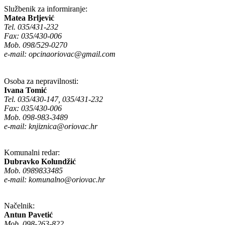
Službenik za informiranje:
Matea Brljević
Tel. 035/431-232
Fax: 035/430-006
Mob. 098/529-0270
e-mail:
opcinaoriovac@gmail.com
Osoba za nepravilnosti:
Ivana Tomić
Tel. 035/430-147, 035/431-232
Fax: 035/430-006
Mob. 098-983-3489
e-mail:
knjiznica@oriovac.hr
Komunalni redar:
Dubravko Kolundžić
Mob. 0989833485
e-mail:
komunalno@oriovac.hr
Načelnik:
Antun Pavetić
Mob. 098-263-822