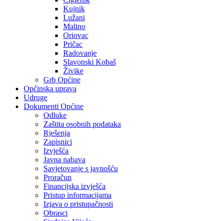
Kujnik
Lužani
Malino
Oriovac
Pričac
Radovanje
Slavonski Kobaš
Živike
Grb Općine
Općinska uprava
Udruge
Dokumenti Općine
Odluke
Zaštita osobnih podataka
Rješenja
Zapisnici
Izvješća
Javna nabava
Savjetovanje s javnošću
Proračun
Financijska izvješća
Pristup informacijama
Izjava o pristupačnosti
Obrasci