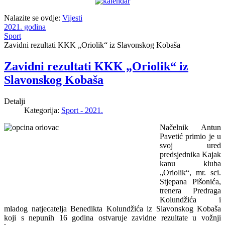
Nalazite se ovdje:
Vijesti
2021. godina
Sport
Zavidni rezultati KKK „Oriolik“ iz Slavonskog Kobaša
Zavidni rezultati KKK „Oriolik“ iz
Slavonskog Kobaša
Detalji
Kategorija:
Sport - 2021.
Načelnik Antun
Pavetić primio je u
svoj ured
predsjednika Kajak
kanu kluba
„Oriolik“, mr. sci.
Stjepana Pišonića,
trenera Predraga
Kolundžića i
mladog natjecatelja Benedikta Kolundžića iz Slavonskog Kobaša
koji s nepunih 16 godina ostvaruje zavidne rezultate u vožnji