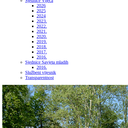
Sjednice Vijeća
2026
2025
2024
2023.
2022.
2021.
2020.
2019.
2018.
2017.
2016.
Sjednice Savjeta mladih
2016.
Službeni vijesnik
Transparentnost