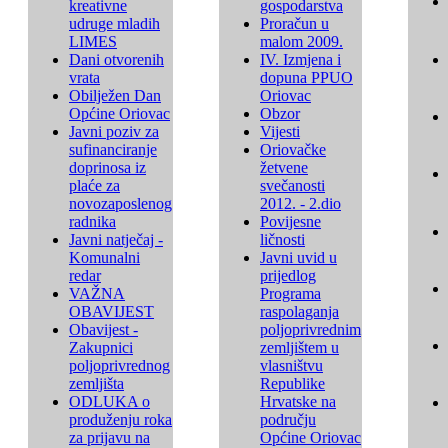
kreativne
gospodarstva
udruge mladih
Proračun u
LIMES
malom 2009.
Dani otvorenih
IV. Izmjena i
vrata
dopuna PPUO
Obilježen Dan
Oriovac
Općine Oriovac
Obzor
Javni poziv za
Vijesti
sufinanciranje
Oriovačke
doprinosa iz
žetvene
plaće za
svečanosti
novozaposlenog
2012. - 2.dio
radnika
Povijesne
Javni natječaj -
ličnosti
Komunalni
Javni uvid u
redar
prijedlog
VAŽNA
Programa
OBAVIJEST
raspolaganja
Obavijest -
poljoprivrednim
Zakupnici
zemljištem u
poljoprivrednog
vlasništvu
zemljišta
Republike
ODLUKA o
Hrvatske na
produženju roka
području
za prijavu na
Općine Oriovac