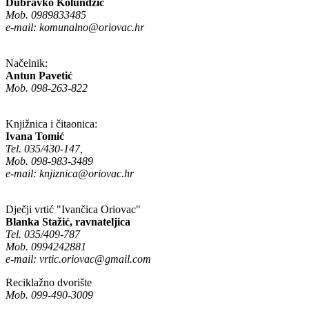
Dubravko Kolundžić
Mob. 0989833485
e-mail:
komunalno@oriovac.hr
Načelnik:
Antun Pavetić
Mob. 098-263-822
Knjižnica i čitaonica:
Ivana Tomić
Tel. 035/430-147,
Mob. 098-983-3489
e-mail:
knjiznica@oriovac.hr
Dječji vrtić "Ivančica Oriovac"
Blanka Stažić, ravnateljica
Tel. 035/409-787
Mob. 0994242881
e-mail:
vrtic.oriovac@gmail.com
Reciklažno dvorište
Mob. 099-490-3009