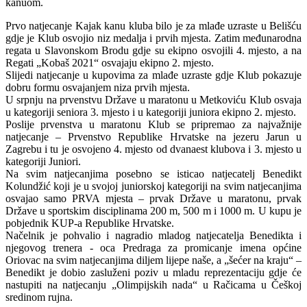
kanuom.
Prvo natjecanje Kajak kanu kluba bilo je za mlađe uzraste u Belišću
gdje je Klub osvojio niz medalja i prvih mjesta. Zatim međunarodna
regata u Slavonskom Brodu gdje su ekipno osvojili 4. mjesto, a na
Regati „Kobaš 2021“ osvajaju ekipno 2. mjesto.
Slijedi natjecanje u kupovima za mlađe uzraste gdje Klub pokazuje
dobru formu osvajanjem niza prvih mjesta.
U srpnju na prvenstvu Države u maratonu u Metkoviću Klub osvaja
u kategoriji seniora 3. mjesto i u kategoriji juniora ekipno 2. mjesto.
Poslije prvenstva u maratonu Klub se pripremao za najvažnije
natjecanje – Prvenstvo Republike Hrvatske na jezeru Jarun u
Zagrebu i tu je osvojeno 4. mjesto od dvanaest klubova i 3. mjesto u
kategoriji Juniori.
Na svim natjecanjima posebno se isticao natjecatelj Benedikt
Kolundžić koji je u svojoj juniorskoj kategoriji na svim natjecanjima
osvajao samo PRVA mjesta – prvak Države u maratonu, prvak
Države u sportskim disciplinama 200 m, 500 m i 1000 m. U kupu je
pobjednik KUP-a Republike Hrvatske.
Načelnik je pohvalio i nagradio mladog natjecatelja Benedikta i
njegovog trenera - oca Predraga za promicanje imena općine
Oriovac na svim natjecanjima diljem lijepe naše, a „šećer na kraju“ –
Benedikt je dobio zasluženi poziv u mladu reprezentaciju gdje će
nastupiti na natjecanju „Olimpijskih nada“ u Račicama u Češkoj
sredinom rujna.