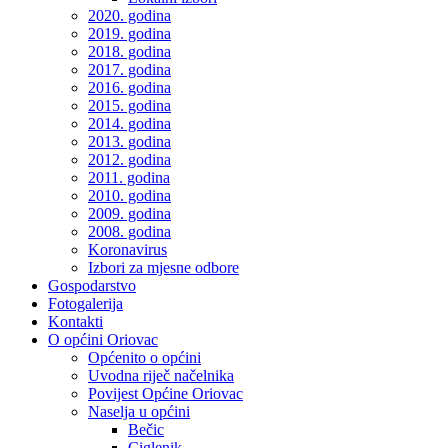
2020. godina
2019. godina
2018. godina
2017. godina
2016. godina
2015. godina
2014. godina
2013. godina
2012. godina
2011. godina
2010. godina
2009. godina
2008. godina
Koronavirus
Izbori za mjesne odbore
Gospodarstvo
Fotogalerija
Kontakti
O općini Oriovac
Općenito o općini
Uvodna riječ načelnika
Povijest Općine Oriovac
Naselja u općini
Bečic
Ciglenik