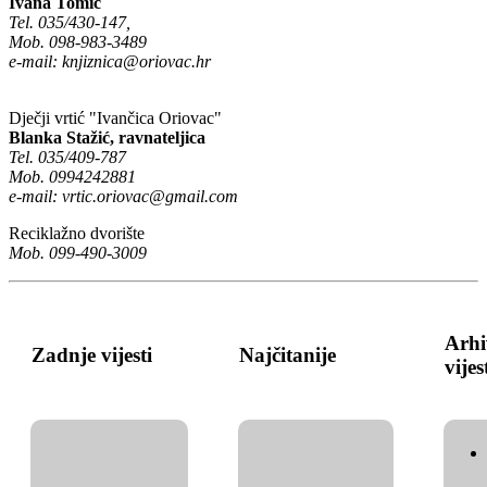
Ivana Tomić
Tel. 035/430-147,
Mob. 098-983-3489
e-mail:
knjiznica@oriovac.hr
Dječji vrtić "Ivančica Oriovac"
Blanka Stažić, ravnateljica
Tel. 035/409-787
Mob. 0994242881
e-mail:
vrtic.oriovac@gmail.com
Reciklažno dvorište
Mob. 099-490-3009
Arhi
Zadnje vijesti
Najčitanije
vijes