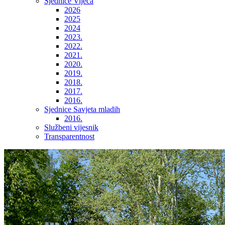
Sjednice Vijeća
2026
2025
2024
2023.
2022.
2021.
2020.
2019.
2018.
2017.
2016.
Sjednice Savjeta mladih
2016.
Službeni vijesnik
Transparentnost