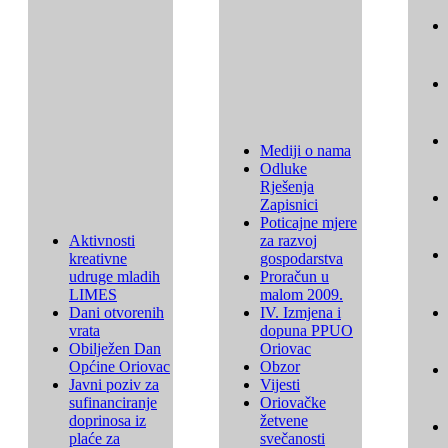
Mediji o nama
Odluke
Rješenja
Zapisnici
Poticajne mjere
Aktivnosti
za razvoj
kreativne
gospodarstva
udruge mladih
Proračun u
LIMES
malom 2009.
Dani otvorenih
IV. Izmjena i
vrata
dopuna PPUO
Obilježen Dan
Oriovac
Općine Oriovac
Obzor
Javni poziv za
Vijesti
sufinanciranje
Oriovačke
doprinosa iz
žetvene
plaće za
svečanosti