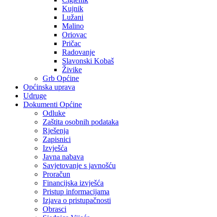
Kujnik
Lužani
Malino
Oriovac
Pričac
Radovanje
Slavonski Kobaš
Živike
Grb Općine
Općinska uprava
Udruge
Dokumenti Općine
Odluke
Zaštita osobnih podataka
Rješenja
Zapisnici
Izvješća
Javna nabava
Savjetovanje s javnošću
Proračun
Financijska izvješća
Pristup informacijama
Izjava o pristupačnosti
Obrasci