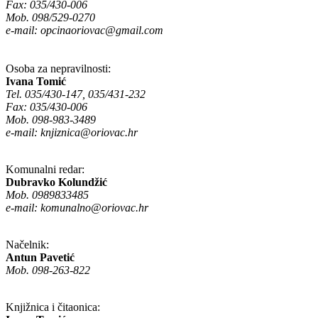
Fax: 035/430-006
Mob. 098/529-0270
e-mail:
opcinaoriovac@gmail.com
Osoba za nepravilnosti:
Ivana Tomić
Tel. 035/430-147, 035/431-232
Fax: 035/430-006
Mob. 098-983-3489
e-mail:
knjiznica@oriovac.hr
Komunalni redar:
Dubravko Kolundžić
Mob. 0989833485
e-mail:
komunalno@oriovac.hr
Načelnik:
Antun Pavetić
Mob. 098-263-822
Knjižnica i čitaonica: