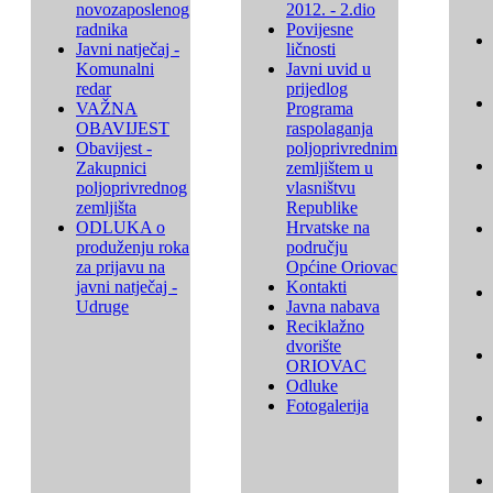
novozaposlenog
2012. - 2.dio
radnika
Povijesne
Javni natječaj -
ličnosti
Komunalni
Javni uvid u
redar
prijedlog
VAŽNA
Programa
OBAVIJEST
raspolaganja
Obavijest -
poljoprivrednim
Zakupnici
zemljištem u
poljoprivrednog
vlasništvu
zemljišta
Republike
ODLUKA o
Hrvatske na
produženju roka
području
za prijavu na
Općine Oriovac
javni natječaj -
Kontakti
Udruge
Javna nabava
Reciklažno
dvorište
ORIOVAC
Odluke
Fotogalerija