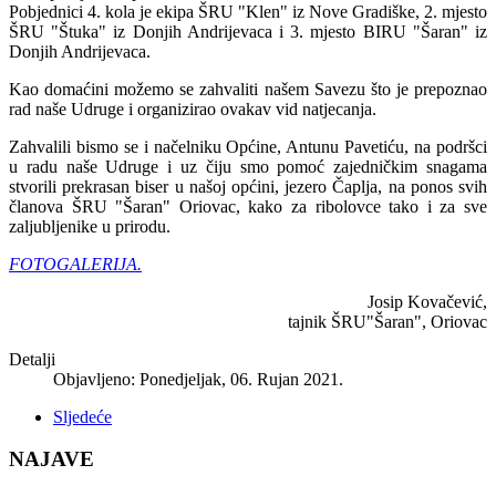
Pobjednici 4. kola je ekipa ŠRU "Klen" iz Nove Gradiške, 2. mjesto
ŠRU "Štuka" iz Donjih Andrijevaca i 3. mjesto BIRU "Šaran" iz
Donjih Andrijevaca.
Kao domaćini možemo se zahvaliti našem Savezu što je prepoznao
rad naše Udruge i organizirao ovakav vid natjecanja.
Zahvalili bismo se i načelniku Općine, Antunu Pavetiću, na podršci
u radu naše Udruge i uz čiju smo pomoć zajedničkim snagama
stvorili prekrasan biser u našoj općini, jezero Čaplja, na ponos svih
članova ŠRU "Šaran" Oriovac, kako za ribolovce tako i za sve
zaljubljenike u prirodu.
FOTOGALERIJA.
Josip Kovačević,
tajnik ŠRU"Šaran", Oriovac
Detalji
Objavljeno: Ponedjeljak, 06. Rujan 2021.
Sljedeće
NAJAVE