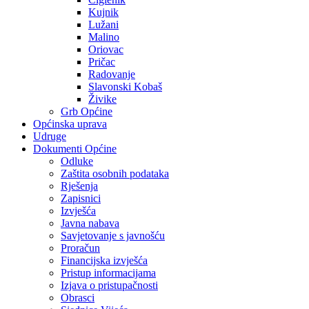
Kujnik
Lužani
Malino
Oriovac
Pričac
Radovanje
Slavonski Kobaš
Živike
Grb Općine
Općinska uprava
Udruge
Dokumenti Općine
Odluke
Zaštita osobnih podataka
Rješenja
Zapisnici
Izvješća
Javna nabava
Savjetovanje s javnošću
Proračun
Financijska izvješća
Pristup informacijama
Izjava o pristupačnosti
Obrasci