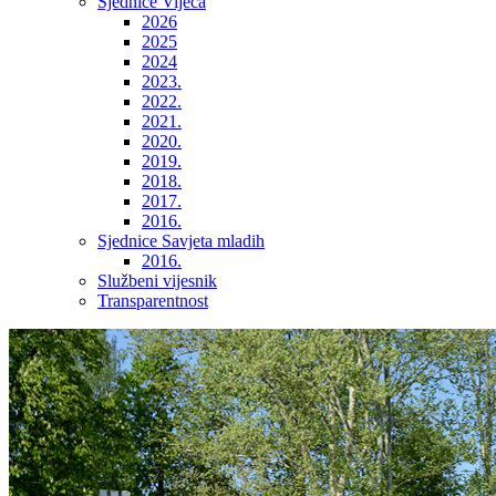
Sjednice Vijeća
2026
2025
2024
2023.
2022.
2021.
2020.
2019.
2018.
2017.
2016.
Sjednice Savjeta mladih
2016.
Službeni vijesnik
Transparentnost