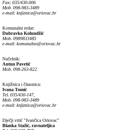
Fax: 035/430-006
Mob. 098-983-3489
e-mail:
knjiznica@oriovac.hr
Komunalni redar:
Dubravko Kolundžić
Mob. 0989833485
e-mail:
komunalno@oriovac.hr
Načelnik:
Antun Pavetić
Mob. 098-263-822
Knjižnica i čitaonica:
Ivana Tomić
Tel. 035/430-147,
Mob. 098-983-3489
e-mail:
knjiznica@oriovac.hr
Dječji vrtić "Ivančica Oriovac"
Blanka Stažić, ravnateljica