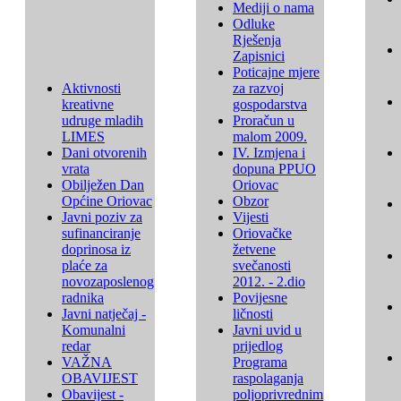
Mediji o nama
Odluke
Rješenja
Zapisnici
Poticajne mjere
Aktivnosti
za razvoj
kreativne
gospodarstva
udruge mladih
Proračun u
LIMES
malom 2009.
Dani otvorenih
IV. Izmjena i
vrata
dopuna PPUO
Obilježen Dan
Oriovac
Općine Oriovac
Obzor
Javni poziv za
Vijesti
sufinanciranje
Oriovačke
doprinosa iz
žetvene
plaće za
svečanosti
novozaposlenog
2012. - 2.dio
radnika
Povijesne
Javni natječaj -
ličnosti
Komunalni
Javni uvid u
redar
prijedlog
VAŽNA
Programa
OBAVIJEST
raspolaganja
Obavijest -
poljoprivrednim