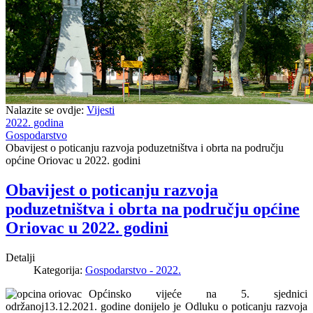
Nalazite se ovdje:
Vijesti
2022. godina
Gospodarstvo
Obavijest o poticanju razvoja poduzetništva i obrta na području
općine Oriovac u 2022. godini
Obavijest o poticanju razvoja
poduzetništva i obrta na području općine
Oriovac u 2022. godini
Detalji
Kategorija:
Gospodarstvo - 2022.
Općinsko vijeće na 5. sjednici
održanoj13.12.2021. godine donijelo je Odluku o poticanju razvoja