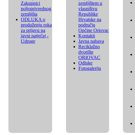
Zakupnici
zemljištem u
poljoprivrednog
vlasništvu
zemljišta
Republike
ODLUKA o
Hrvatske na
produženju roka
području
za prijavu na
Općine Oriovac
javni natječaj -
Kontakti
Udruge
Javna nabava
Reciklažno
dvorište
ORIOVAC
Odluke
Fotogalerija