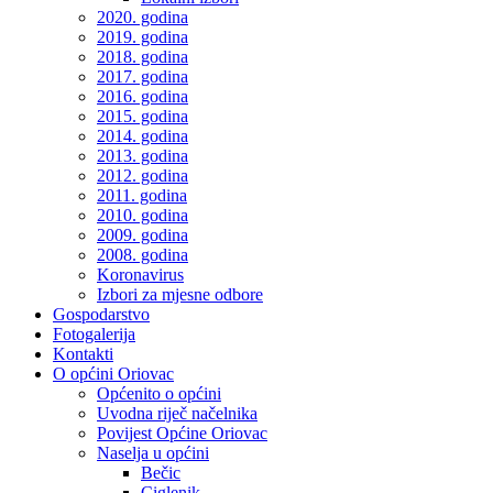
2020. godina
2019. godina
2018. godina
2017. godina
2016. godina
2015. godina
2014. godina
2013. godina
2012. godina
2011. godina
2010. godina
2009. godina
2008. godina
Koronavirus
Izbori za mjesne odbore
Gospodarstvo
Fotogalerija
Kontakti
O općini Oriovac
Općenito o općini
Uvodna riječ načelnika
Povijest Općine Oriovac
Naselja u općini
Bečic
Ciglenik