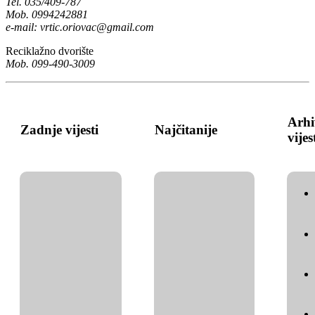
Tel. 035/409-787
Mob. 0994242881
e-mail:
vrtic.oriovac@gmail.com
Reciklažno dvorište
Mob. 099-490-3009
Arhi
Zadnje vijesti
Najčitanije
vijes