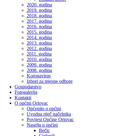
2020. godina
2019. godina
2018. godina
2017. godina
2016. godina
2015. godina
2014. godina
2013. godina
2012. godina
2011. godina
2010. godina
2009. godina
2008. godina
Koronavirus
Izbori za mjesne odbore
Gospodarstvo
Fotogalerija
Kontakti
O općini Oriovac
Općenito o općini
Uvodna riječ načelnika
Povijest Općine Oriovac
Naselja u općini
Bečic
Ciglenik