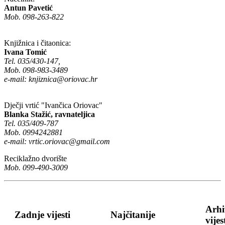
Antun Pavetić
Mob. 098-263-822
Knjižnica i čitaonica:
Ivana Tomić
Tel. 035/430-147,
Mob. 098-983-3489
e-mail:
knjiznica@oriovac.hr
Dječji vrtić "Ivančica Oriovac"
Blanka Stažić, ravnateljica
Tel. 035/409-787
Mob. 0994242881
e-mail:
vrtic.oriovac@gmail.com
Reciklažno dvorište
Mob. 099-490-3009
Arhi
Zadnje vijesti
Najčitanije
vijes