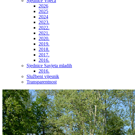
Sjednice Vijeća
2026
2025
2024
2023.
2022.
2021.
2020.
2019.
2018.
2017.
2016.
Sjednice Savjeta mladih
2016.
Službeni vijesnik
Transparentnost