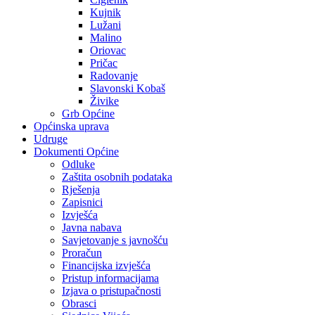
Kujnik
Lužani
Malino
Oriovac
Pričac
Radovanje
Slavonski Kobaš
Živike
Grb Općine
Općinska uprava
Udruge
Dokumenti Općine
Odluke
Zaštita osobnih podataka
Rješenja
Zapisnici
Izvješća
Javna nabava
Savjetovanje s javnošću
Proračun
Financijska izvješća
Pristup informacijama
Izjava o pristupačnosti
Obrasci