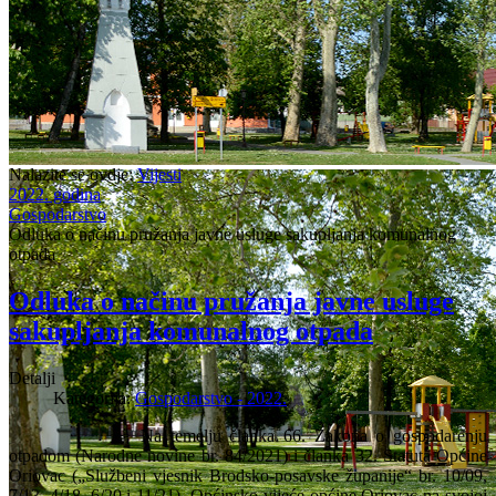
Nalazite se ovdje:
Vijesti
2022. godina
Gospodarstvo
Odluka o načinu pružanja javne usluge sakupljanja komunalnog
otpada
Odluka o načinu pružanja javne usluge
sakupljanja komunalnog otpada
Detalji
Kategorija:
Gospodarstvo - 2022.
Na temelju članka 66. Zakona o gospodarenju
otpadom (Narodne novine br. 84/2021) i članka 32. Statuta Općine
Oriovac („Službeni vjesnik Brodsko-posavske županije“ br. 10/09,
7/13, 4/18, 6/20 i 11/21), Općinsko vijeće općine Oriovac na svojoj