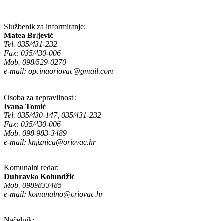
Službenik za informiranje:
Matea Brljević
Tel. 035/431-232
Fax: 035/430-006
Mob. 098/529-0270
e-mail:
opcinaoriovac@gmail.com
Osoba za nepravilnosti:
Ivana Tomić
Tel. 035/430-147, 035/431-232
Fax: 035/430-006
Mob. 098-983-3489
e-mail:
knjiznica@oriovac.hr
Komunalni redar:
Dubravko Kolundžić
Mob. 0989833485
e-mail:
komunalno@oriovac.hr
Načelnik: