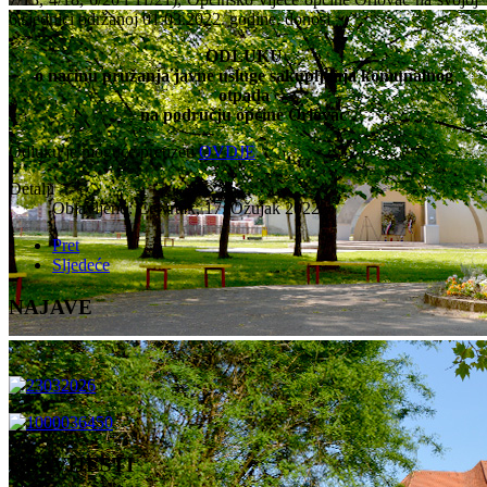
6.sjednici održanoj 01.03.2022. godine, donosi
ODLUKU
o načinu pružanja javne usluge sakupljanja komunalnog
otpada
na području općine Oriovac
Odluku je moguće preuzeti
OVDJE
.
Detalji
Objavljeno: Četvrtak, 17. Ožujak 2022.
Pret
Sljedeće
NAJAVE
OBAVIJESTI