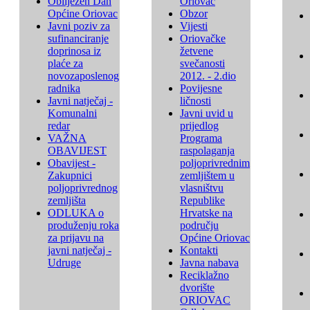
Obilježen Dan
Oriovac
Općine Oriovac
Obzor
Javni poziv za
Vijesti
sufinanciranje
Oriovačke
doprinosa iz
žetvene
plaće za
svečanosti
novozaposlenog
2012. - 2.dio
radnika
Povijesne
Javni natječaj -
ličnosti
Komunalni
Javni uvid u
redar
prijedlog
VAŽNA
Programa
OBAVIJEST
raspolaganja
Obavijest -
poljoprivrednim
Zakupnici
zemljištem u
poljoprivrednog
vlasništvu
zemljišta
Republike
ODLUKA o
Hrvatske na
produženju roka
području
za prijavu na
Općine Oriovac
javni natječaj -
Kontakti
Udruge
Javna nabava
Reciklažno
dvorište
ORIOVAC