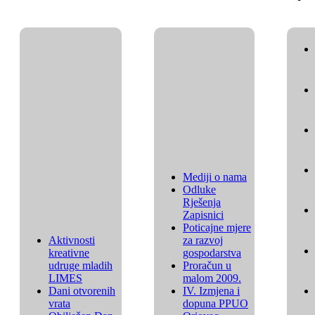
Mediji o nama
Odluke
Rješenja
Zapisnici
Poticajne mjere
Aktivnosti
za razvoj
kreativne
gospodarstva
udruge mladih
Proračun u
LIMES
malom 2009.
Dani otvorenih
IV. Izmjena i
vrata
dopuna PPUO