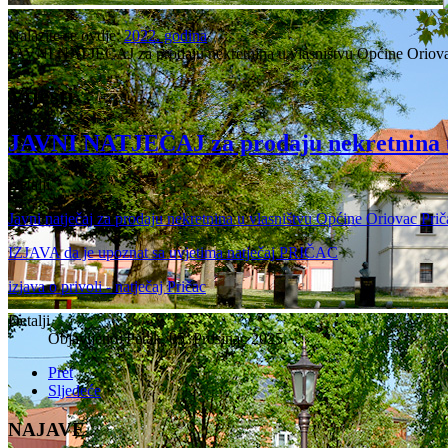
Nalazite se ovdje:
2022. godina
JAVNI NATJEČAJ za prodaju nekretnina u vlasništvu Općine Oriov
Vijesti
JAVNI NATJEČAJ za prodaju nekretnina u
Detalji
Javni natječaj za prodaju nekretnina u vlasništvu Općine Oriovac Pri
IZJAVA da je upoznat sa uvjetima natječaj PRIČAC
izjava o privoli - natječaj Pričac
Detalji
Objavljeno: Petak, 05. Prosinac 2025.
Pret
Sljedeće
NAJAVE