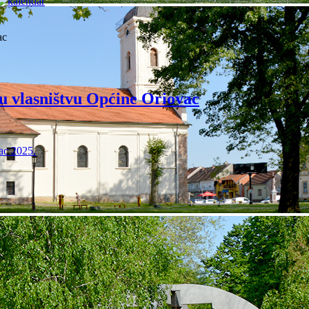
ac
 vlasništvu Općine Oriovac
čac 2025.