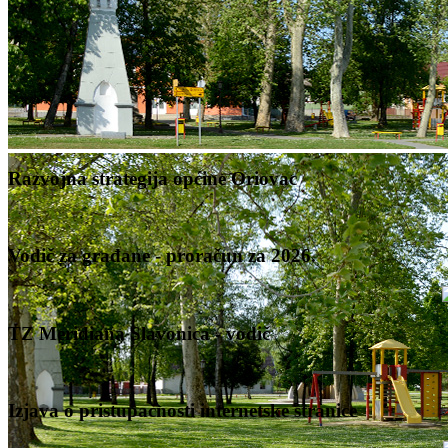
Razvojna strategija općine Oriovac
Vodič za građane - proračun za 2026.
TZ Meridiana Slavonica - vodič
Izjava o pristupačnosti internetske stranice