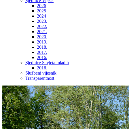
Sjednice Vijeća
2026
2025
2024
2023.
2022.
2021.
2020.
2019.
2018.
2017.
2016.
Sjednice Savjeta mladih
2016.
Službeni vijesnik
Transparentnost