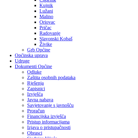
Kujnik
Lužani
Malino
Oriovac
Pričac
Radovanje
Slavonski Kobaš
Živike
Grb Općine
Općinska uprava
Udruge
Dokumenti Općine
Odluke
Zaštita osobnih podataka
Rješenja
Zapisnici
Izvješća
Javna nabava
Savjetovanje s javnošću
Proračun
Financijska izvješća
Pristup informacijama
Izjava o pristupačnosti
Obrasci