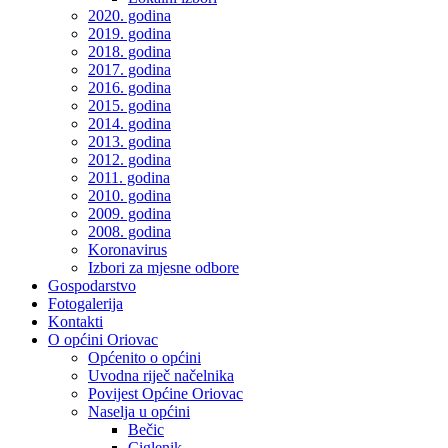
2020. godina
2019. godina
2018. godina
2017. godina
2016. godina
2015. godina
2014. godina
2013. godina
2012. godina
2011. godina
2010. godina
2009. godina
2008. godina
Koronavirus
Izbori za mjesne odbore
Gospodarstvo
Fotogalerija
Kontakti
O općini Oriovac
Općenito o općini
Uvodna riječ načelnika
Povijest Općine Oriovac
Naselja u općini
Bečic
Ciglenik