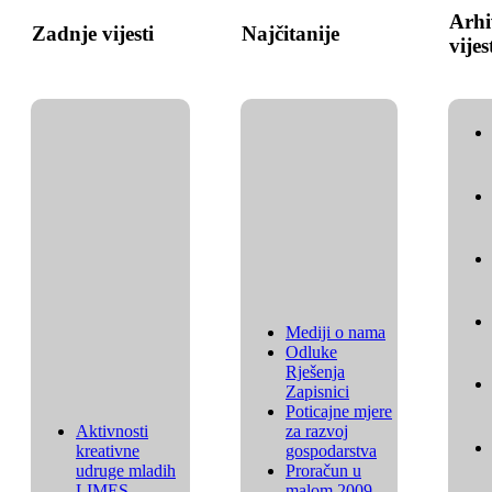
Arhi
Zadnje vijesti
Najčitanije
vijes
Mediji o nama
Odluke
Rješenja
Zapisnici
Poticajne mjere
Aktivnosti
za razvoj
kreativne
gospodarstva
udruge mladih
Proračun u
LIMES
malom 2009.