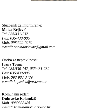
Službenik za informiranje:
Matea Brljević
Tel. 035/431-232
Fax: 035/430-006
Mob. 098/529-0270
e-mail:
opcinaoriovac@gmail.com
Osoba za nepravilnosti:
Ivana Tomić
Tel. 035/430-147, 035/431-232
Fax: 035/430-006
Mob. 098-983-3489
e-mail:
knjiznica@oriovac.hr
Komunalni redar:
Dubravko Kolundžić
Mob. 0989833485
e-mail:
komunalno@oriovac.hr