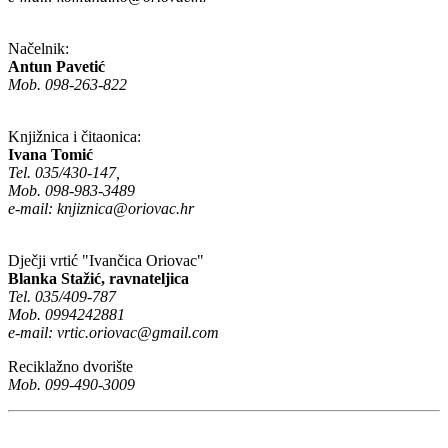
Načelnik:
Antun Pavetić
Mob. 098-263-822
Knjižnica i čitaonica:
Ivana Tomić
Tel. 035/430-147,
Mob. 098-983-3489
e-mail:
knjiznica@oriovac.hr
Dječji vrtić "Ivančica Oriovac"
Blanka Stažić, ravnateljica
Tel. 035/409-787
Mob. 0994242881
e-mail:
vrtic.oriovac@gmail.com
Reciklažno dvorište
Mob. 099-490-3009