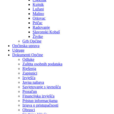
Kujnik
Lužani
Malino
Oriovac
Pričac
Radovanje
Slavonski Kobaš
Živike
Grb Općine
Općinska uprava
Udruge
Dokumenti Općine
Odluke
Zaštita osobnih podataka
Rješenja
Zapisnici
Izvješća
Javna nabava
Savjetovanje s javnošću
Proračun
Financijska izvješća
Pristup informacijama
Izjava o pristupačnosti
Obrasci