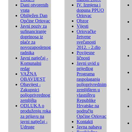
Dani otvorenih
IV. Izmjena i
vrata
dopuna PPUO
Obilježen Dan
Oriovac
Općine Oriovac
Obzor
Javni poziv za
Vijesti
sufinanciranje
Oriovačke
doprinosa iz
žetvene
plaće za
svečanosti
novozaposlenog
2012. - 2.dio
radnika
Povijesne
Javni natječaj -
ličnosti
Komunalni
Javni uvid u
redar
prijedlog
VAŽNA
Programa
OBAVIJEST
raspolaganja
Obavijest -
poljoprivrednim
Zakupnici
zemljištem u
poljoprivrednog
vlasništvu
zemljišta
Republike
ODLUKA o
Hrvatske na
produženju roka
području
za prijavu na
Općine Oriovac
javni natječaj -
Kontakti
Udruge
Javna nabava