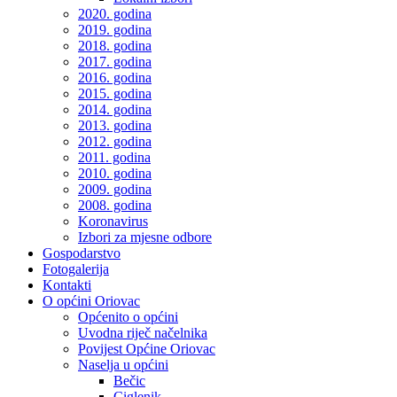
2020. godina
2019. godina
2018. godina
2017. godina
2016. godina
2015. godina
2014. godina
2013. godina
2012. godina
2011. godina
2010. godina
2009. godina
2008. godina
Koronavirus
Izbori za mjesne odbore
Gospodarstvo
Fotogalerija
Kontakti
O općini Oriovac
Općenito o općini
Uvodna riječ načelnika
Povijest Općine Oriovac
Naselja u općini
Bečic
Ciglenik