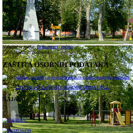
Nalazite se ovdje:
Dokumenti Općine
Zaštita osobnih podataka
ZAŠTITA OSOBNIH PODATAKA
odluka-o-imenovanju-sluzbenice-za-zastitu-osobnih-podataka
UREDBA O ZAŠTITI OSOBNIH PODATAKA
NAJAVE