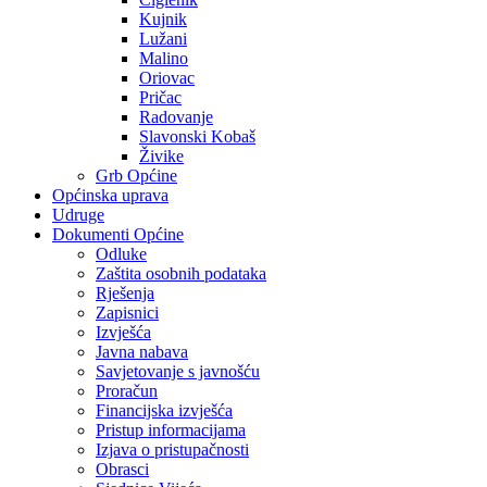
Kujnik
Lužani
Malino
Oriovac
Pričac
Radovanje
Slavonski Kobaš
Živike
Grb Općine
Općinska uprava
Udruge
Dokumenti Općine
Odluke
Zaštita osobnih podataka
Rješenja
Zapisnici
Izvješća
Javna nabava
Savjetovanje s javnošću
Proračun
Financijska izvješća
Pristup informacijama
Izjava o pristupačnosti
Obrasci