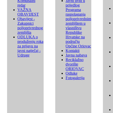
Komunalni
Javni uvid u
redar
prijedlog
VAŽNA
Programa
OBAVIJEST
raspolaganja
Obavijest -
poljoprivrednim
Zakupnici
zemljištem u
poljoprivrednog
vlasništvu
zemljišta
Republike
ODLUKA o
Hrvatske na
produženju roka
području
za prijavu na
Općine Oriovac
javni natječaj -
Kontakti
Udruge
Javna nabava
Reciklažno
dvorište
ORIOVAC
Odluke
Fotogalerija