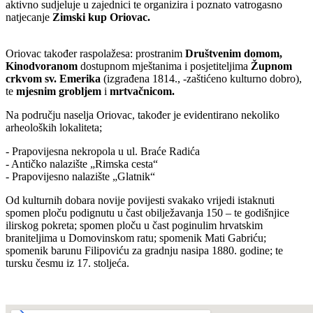
aktivno sudjeluje u zajednici te organizira i poznato vatrogasno
natjecanje
Zimski kup Oriovac.
Oriovac također raspolažesa: prostranim
Društvenim domom,
Kinodvoranom
dostupnom mještanima i posjetiteljima
Župnom
crkvom sv. Emerika
(izgrađena 1814., -zaštićeno kulturno dobro),
te
m
jesnim grobljem
i
mrtvačnicom.
Na području naselja Oriovac, također je evidentirano nekoliko
arheoloških lokaliteta;
- Prapovijesna nekropola u ul. Braće Radića
- Antičko nalazište „Rimska cesta“
- Prapovijesno nalazište „Glatnik“
Od kulturnih dobara novije povijesti svakako vrijedi istaknuti
spomen ploču podignutu u čast obilježavanja 150 – te godišnjice
ilirskog pokreta; spomen ploču u čast poginulim hrvatskim
braniteljima u Domovinskom ratu; spomenik Mati Gabriću;
spomenik barunu Filipoviću za gradnju nasipa 1880. godine; te
tursku česmu iz 17. stoljeća.