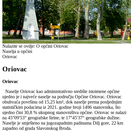
Nalazite se ovdje:
O općini Oriovac
Naselja u općini
Oriovac
Oriovac
Oriovac
Naselje Oriovac kao administrativno središte istoimene općine
ujedno je i najveće naselje na području Općine Oriovac. Oriovac
obuhvaća površinu od 15,25 km², dok naselje prema posljednjim
statističkim podacima iz 2021. godine broji 1496 stanovnika, što
ujedno čini 30,8 % ukupnog stanovništva općine. Oriovac se nalazi
na 45°09'53“ geografske širine, te 17°45'37“ geografske dužine.
Naselje je smješteno na jugozapadnim padinama Dilj gore, 22 km
zapadno od grada Slavonskog Broda.