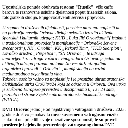
Ugostiteljska ponuda obuhvaća restoran
"Rustik"
, više caffe
barova te raznovrsne uslužne djelatnosti poput frizerskih salona,
fotografskih studija, knjigovodstvenih servisa i prijevoza.
U segmentu društvenih djelatnosti, posebice moramo naglasiti da
na području naselja Oriovac djeluje nekoliko izrazito aktivnih
športskih i kulturnih udruga; KUD „Luka Ilić Oriovčanin“( istaknut
u tradicionalnom provođenju manifestacije “Oriovačke žetvene
svečanosti”), NK „Oriolik“, KK „Rekord Tim“, "TKD Škorpion",
Lovačko društvo „Prepelica“, "ŠN Oriovac", te udruga
umirovljenika. Udruga voćara i vinogradara Oriovac je jedna od
aktivnijih udruga poznata po tome što već duži niz godina
organizira i provodi “ Oriovitu” , manifestaciju na razini
međunarodnog ocjenjivanja vina.
Također, osobito važno za naglasiti je i je prestižna ultramaratonska
biciklistička utrka CroUltra24 koja se održava u Oriovcu. Ova utrka
je službeno Europsko prvenstvo u disciplinama 6, 12 i 24 sata,
priznato od strane Svjetske ultramaratonske biciklističke udruge
(WUCA).
DVD Oriovac
jedno je od najaktivnijih vatrogasnih društava . 2023.
godine društvo je nabavilo
novo
suvremeno vatrogasno vozilo
kako bi unaprijedili svoje operativne sposobnosti,
te su p
roveli
proširenje i cjelovito preuređenje vatrogasnog doma
.
DVD