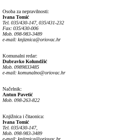
Osoba za nepravilnosti:
Ivana Tomić
Tel. 035/430-147, 035/431-232
Fax: 035/430-006
Mob. 098-983-3489
e-mail:
knjiznica@oriovac.hr
Komunalni redar:
Dubravko Kolundžić
Mob. 0989833485
e-mail:
komunalno@oriovac.hr
Načelnik:
Antun Pavetić
Mob. 098-263-822
Knjižnica i čitaonica:
Ivana Tomić
Tel. 035/430-147,
Mob. 098-983-3489
e-mail:
knjiznica@oriovac.hr