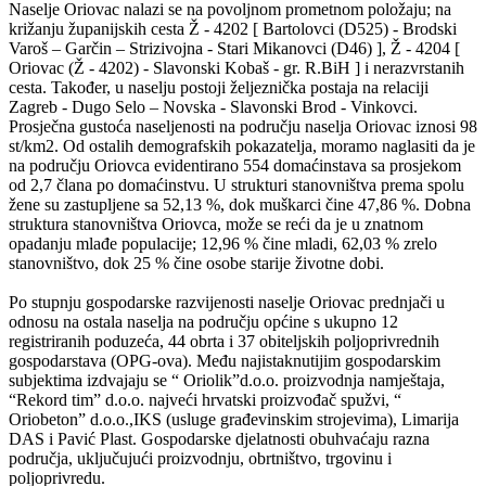
Naselje Oriovac nalazi se na povoljnom prometnom položaju; na
križanju županijskih cesta Ž - 4202 [ Bartolovci (D525) - Brodski
Varoš – Garčin – Strizivojna - Stari Mikanovci (D46) ], Ž - 4204 [
Oriovac (Ž - 4202) - Slavonski Kobaš - gr. R.BiH ] i nerazvrstanih
cesta. Također, u naselju postoji željeznička postaja na relaciji
Zagreb - Dugo Selo – Novska - Slavonski Brod - Vinkovci.
Prosječna gustoća naseljenosti na području naselja Oriovac iznosi 98
st/km2. Od ostalih demografskih pokazatelja, moramo naglasiti da je
na području Oriovca evidentirano 554 domaćinstava sa prosjekom
od 2,7 člana po domaćinstvu. U strukturi stanovništva prema spolu
žene su zastupljene sa 52,13 %, dok muškarci čine 47,86 %. Dobna
struktura stanovništva Oriovca, može se reći da je u znatnom
opadanju mlađe populacije; 12,96 % čine mladi, 62,03 % zrelo
stanovništvo, dok 25 % čine osobe starije životne dobi.
Po stupnju gospodarske razvijenosti naselje Oriovac prednjači u
odnosu na ostala naselja na području općine s ukupno 12
registriranih poduzeća, 44 obrta i 37 obiteljskih poljoprivrednih
gospodarstava (OPG-ova). Među najistaknutijim gospodarskim
subjektima izdvajaju se “ Oriolik”d.o.o. proizvodnja namještaja,
“Rekord tim” d.o.o. najveći hrvatski proizvođač spužvi, “
Oriobeton” d.o.o.,IKS (usluge građevinskim strojevima), Limarija
DAS i Pavić Plast. Gospodarske djelatnosti obuhvaćaju razna
područja, uključujući proizvodnju, obrtništvo, trgovinu i
poljoprivredu.