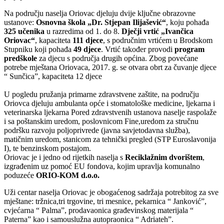
Na području naselja Oriovac djeluju dvije ključne obrazovne
ustanove:
Osnovna škola „Dr. Stjepan Ilijašević“
, koju pohađa
325 učenika
u razredima od 1. do 8.
Dječji vrtić „Ivančica
Oriovac“
, kapaciteta
111 djece
, s područnim vrtićem u Brodskom
Stupniku koji pohađa
49 djece
. Vrtić također provodi
program
predškole
za djecu s područja drugih općina. Zbog povećane
potrebe mještana Oriovaca, 2017. g. se otvara obrt za čuvanje djece
“ Sunčica”, kapaciteta 12 djece
U pogledu pružanja primarne zdravstvene zaštite, na području
Oriovca djeluju ambulanta opće i stomatološke medicine, ljekarna i
veterinarska ljekarna Pored zdravstvenih ustanova naselje raspolaže
i sa poštanskim uredom, poslovnicom Fine,uredom za stručnu
podršku razvoju poljoprivrede (javna savjetodavna služba),
matičnim uredom, stanicom za tehnički pregled (STP Euroslavonija
I), te benzinskom postajom.
Oriovac je i jedno od rijetkih naselja s
Reciklažnim dvorištem
,
izgrađenim uz pomoć EU fondova, kojim upravlja komunalno
poduzeće
ORIO-KOM d.o.o.
Uži centar naselja Oriovac je obogaćenog sadržaja potrebitog za sve
mještane: tržnica,tri trgovine, tri mesnice, pekarnica “ Janković”,
cvjećarna “ Palma”, prodavaonica građevinskog materijala “
Paterna” kao i samouslužna autopraonica “ Adriateh”.