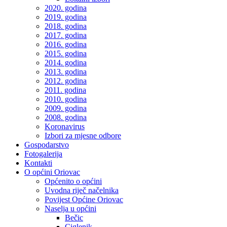
2020. godina
2019. godina
2018. godina
2017. godina
2016. godina
2015. godina
2014. godina
2013. godina
2012. godina
2011. godina
2010. godina
2009. godina
2008. godina
Koronavirus
Izbori za mjesne odbore
Gospodarstvo
Fotogalerija
Kontakti
O općini Oriovac
Općenito o općini
Uvodna riječ načelnika
Povijest Općine Oriovac
Naselja u općini
Bečic
Ciglenik