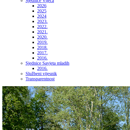
Sjednice Vijeća
2026
2025
2024
2023.
2022.
2021.
2020.
2019.
2018.
2017.
2016.
Sjednice Savjeta mladih
2016.
Službeni vijesnik
Transparentnost