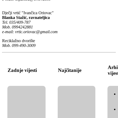
Dječji vrtić "Ivančica Oriovac"
Blanka Stažić, ravnateljica
Tel. 035/409-787
Mob. 0994242881
e-mail:
vrtic.oriovac@gmail.com
Reciklažno dvorište
Mob. 099-490-3009
Arhi
Zadnje vijesti
Najčitanije
vijes