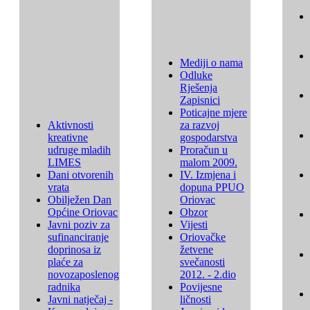
Mediji o nama
Odluke
Rješenja
Zapisnici
Poticajne mjere
Aktivnosti
za razvoj
kreativne
gospodarstva
udruge mladih
Proračun u
LIMES
malom 2009.
Dani otvorenih
IV. Izmjena i
vrata
dopuna PPUO
Obilježen Dan
Oriovac
Općine Oriovac
Obzor
Javni poziv za
Vijesti
sufinanciranje
Oriovačke
doprinosa iz
žetvene
plaće za
svečanosti
novozaposlenog
2012. - 2.dio
radnika
Povijesne
Javni natječaj -
ličnosti