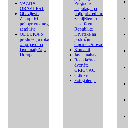
VAŽNA
Programa
OBAVIJEST
raspolaganja
Obavijest -
poljoprivrednim
Zakupnici
zemljištem u
poljoprivrednog
vlasništvu
zemljišta
Republike
ODLUKA o
Hrvatske na
produženju roka
području
za prijavu na
Općine Oriovac
javni natječaj -
Kontakti
Udruge
Javna nabava
Reciklažno
dvorište
ORIOVAC
Odluke
Fotogalerija