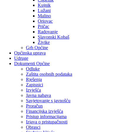
Kujnik
Lužani
Malino
Oriovac
Pričac
Radovanje
Slavonski Kobaš
Živike
Grb Općine
Općinska uprava
Udruge
Dokumenti Općine
Odluke
Zaštita osobnih podataka
Rješenja
Zapisnici
Izvješća
Javna nabava
Savjetovanje s javnošću
Proračun
Financijska izvješća
Pristup informacijama
Izjava o pristupačnosti
Obrasci