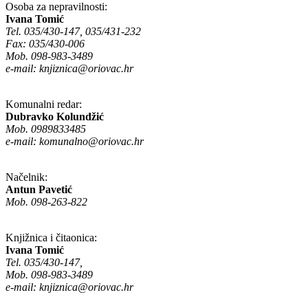
Osoba za nepravilnosti:
Ivana Tomić
Tel. 035/430-147, 035/431-232
Fax: 035/430-006
Mob. 098-983-3489
e-mail:
knjiznica@oriovac.hr
Komunalni redar:
Dubravko Kolundžić
Mob. 0989833485
e-mail:
komunalno@oriovac.hr
Načelnik:
Antun Pavetić
Mob. 098-263-822
Knjižnica i čitaonica:
Ivana Tomić
Tel. 035/430-147,
Mob. 098-983-3489
e-mail:
knjiznica@oriovac.hr