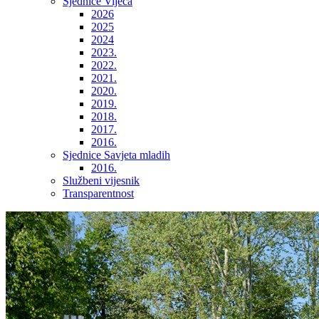
Sjednice Vijeća
2026
2025
2024
2023.
2022.
2021.
2020.
2019.
2018.
2017.
2016.
Sjednice Savjeta mladih
2016.
Službeni vijesnik
Transparentnost