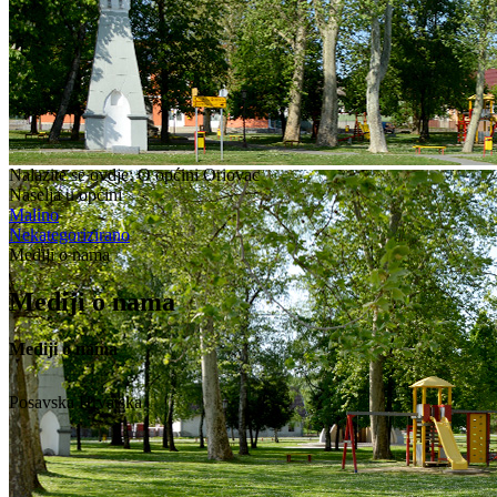
Nalazite se ovdje:
O općini Oriovac
Naselja u općini
Malino
Nekategorizirano
Mediji o nama
Mediji o nama
Mediji o nama
Posavska Hrvatska