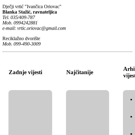
Dječji vrtić "Ivančica Oriovac"
Blanka Stažić, ravnateljica
Tel. 035/409-787
Mob. 0994242881
e-mail:
vrtic.oriovac@gmail.com
Reciklažno dvorište
Mob. 099-490-3009
Arhi
Zadnje vijesti
Najčitanije
vijes