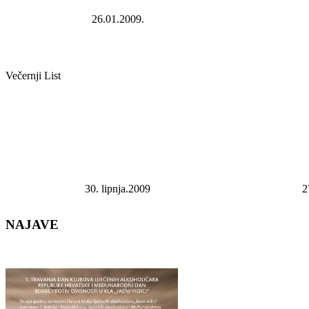
26.01.2009.
Večernji List
30. lipnja.2009
2
NAJAVE