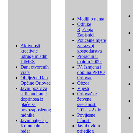
Mediji o nama
Odluke
Rješenja
Zapisnici
Poticajne mjere
Aktivnosti
za razvoj
kreativne
gospodarstva
udruge mladih
Proračun u
LIMES
malom 2009.
Dani otvorenih
IV. Izmjena i
vrata
dopuna PPUO
Obilježen Dan
Oriovac
Općine Oriovac
Obzor
Javni poziv za
Vijesti
sufinanciranje
Oriovačke
doprinosa iz
žetvene
plaće za
svečanosti
novozaposlenog
2012. - 2.dio
radnika
Povijesne
Javni natječaj -
ličnosti
Komunalni
Javni uvid u
redar
prijedlog