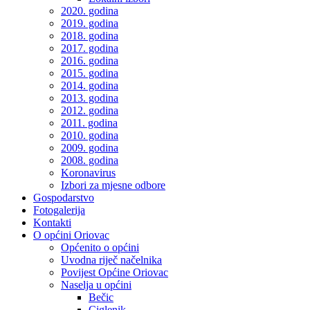
2020. godina
2019. godina
2018. godina
2017. godina
2016. godina
2015. godina
2014. godina
2013. godina
2012. godina
2011. godina
2010. godina
2009. godina
2008. godina
Koronavirus
Izbori za mjesne odbore
Gospodarstvo
Fotogalerija
Kontakti
O općini Oriovac
Općenito o općini
Uvodna riječ načelnika
Povijest Općine Oriovac
Naselja u općini
Bečic
Ciglenik