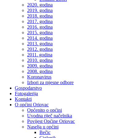
2020. godina
2019. godina
2018. godina
2017. godina
2016. godina
2015. godina
2014. godina
2013. godina
2012. godina
2011. godina
2010. godina
2009. godina
2008. godina
Koronavirus
Izbori za mjesne odbore
Gospodarstvo
Fotogalerija
Kontakti
O općini Oriovac
Općenito o općini
Uvodna riječ načelnika
Povijest Općine Oriovac
Naselja u općini
Bečic
Ciglenik