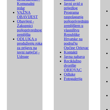
Komunalni
Javni uvid u
redar
prijedlog
VAŽNA
Programa
OBAVIJEST
raspolaganja
Obavijest -
poljoprivrednim
Zakupnici
zemljištem u
poljoprivrednog
vlasništvu
zemljišta
Republike
ODLUKA o
Hrvatske na
produženju roka
području
za prijavu na
Općine Oriovac
javni natječaj -
Kontakti
Udruge
Javna nabava
Reciklažno
dvorište
ORIOVAC
Odluke
Fotogalerija