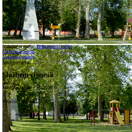
Nalazite se ovdje:
Dokumenti Općine
Službeni vijesnik
Nekategorizirano
Mediji o nama
Službeni vijesnik
Mediji o nama
Posavska Hrvatska