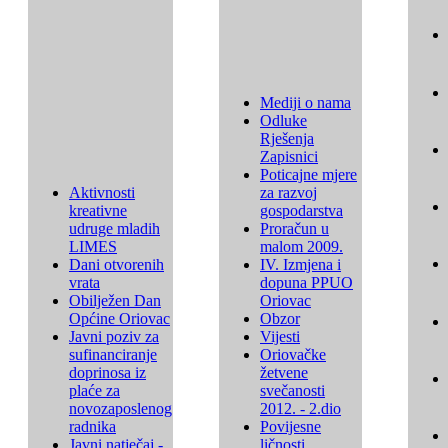
Mediji o nama
Odluke
Rješenja
Zapisnici
Poticajne mjere
Aktivnosti
za razvoj
kreativne
gospodarstva
udruge mladih
Proračun u
LIMES
malom 2009.
Dani otvorenih
IV. Izmjena i
vrata
dopuna PPUO
Obilježen Dan
Oriovac
Općine Oriovac
Obzor
Javni poziv za
Vijesti
sufinanciranje
Oriovačke
doprinosa iz
žetvene
plaće za
svečanosti
novozaposlenog
2012. - 2.dio
radnika
Povijesne
Javni natječaj -
ličnosti