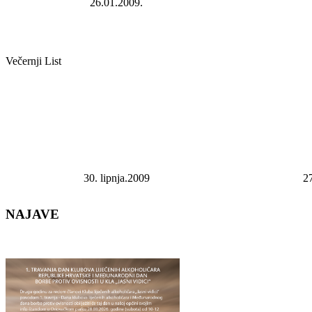
26.01.2009.
Večernji List
30. lipnja.2009
27
NAJAVE