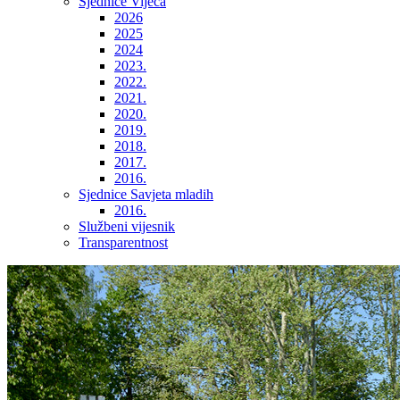
Sjednice Vijeća
2026
2025
2024
2023.
2022.
2021.
2020.
2019.
2018.
2017.
2016.
Sjednice Savjeta mladih
2016.
Službeni vijesnik
Transparentnost