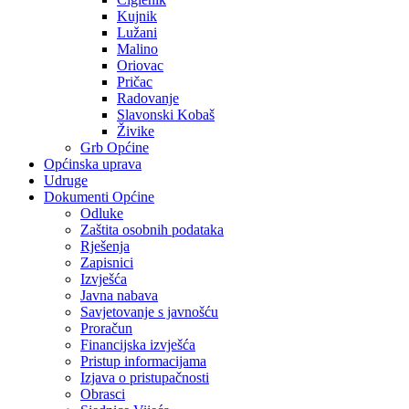
Kujnik
Lužani
Malino
Oriovac
Pričac
Radovanje
Slavonski Kobaš
Živike
Grb Općine
Općinska uprava
Udruge
Dokumenti Općine
Odluke
Zaštita osobnih podataka
Rješenja
Zapisnici
Izvješća
Javna nabava
Savjetovanje s javnošću
Proračun
Financijska izvješća
Pristup informacijama
Izjava o pristupačnosti
Obrasci