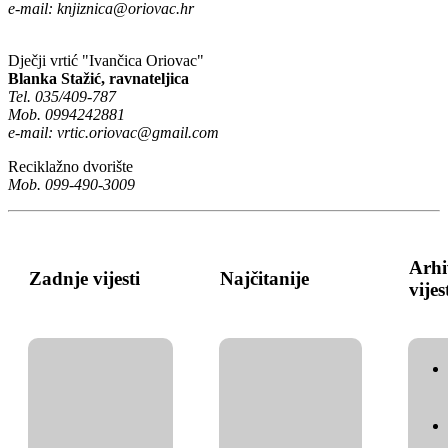
e-mail:
knjiznica@oriovac.hr
Dječji vrtić "Ivančica Oriovac"
Blanka Stažić, ravnateljica
Tel. 035/409-787
Mob. 0994242881
e-mail:
vrtic.oriovac@gmail.com
Reciklažno dvorište
Mob. 099-490-3009
Arhi
Zadnje vijesti
Najčitanije
vijes