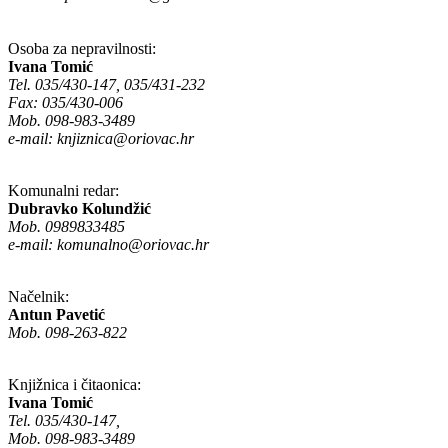
Osoba za nepravilnosti:
Ivana Tomić
Tel. 035/430-147, 035/431-232
Fax: 035/430-006
Mob. 098-983-3489
e-mail:
knjiznica@oriovac.hr
Komunalni redar:
Dubravko Kolundžić
Mob. 0989833485
e-mail:
komunalno@oriovac.hr
Načelnik:
Antun Pavetić
Mob. 098-263-822
Knjižnica i čitaonica:
Ivana Tomić
Tel. 035/430-147,
Mob. 098-983-3489