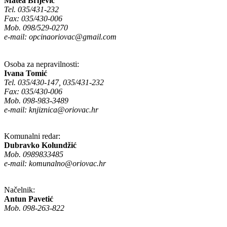
Matea Brljević
Tel. 035/431-232
Fax: 035/430-006
Mob. 098/529-0270
e-mail:
opcinaoriovac@gmail.com
Osoba za nepravilnosti:
Ivana Tomić
Tel. 035/430-147, 035/431-232
Fax: 035/430-006
Mob. 098-983-3489
e-mail:
knjiznica@oriovac.hr
Komunalni redar:
Dubravko Kolundžić
Mob. 0989833485
e-mail:
komunalno@oriovac.hr
Načelnik:
Antun Pavetić
Mob. 098-263-822