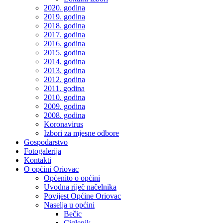
2020. godina
2019. godina
2018. godina
2017. godina
2016. godina
2015. godina
2014. godina
2013. godina
2012. godina
2011. godina
2010. godina
2009. godina
2008. godina
Koronavirus
Izbori za mjesne odbore
Gospodarstvo
Fotogalerija
Kontakti
O općini Oriovac
Općenito o općini
Uvodna riječ načelnika
Povijest Općine Oriovac
Naselja u općini
Bečic
Ciglenik