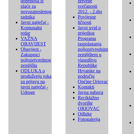
doprinosa iz
žetvene
plaće za
svečanosti
novozaposlenog
2012. - 2.dio
radnika
Povijesne
Javni natječaj -
ličnosti
Komunalni
Javni uvid u
redar
prijedlog
VAŽNA
Programa
OBAVIJEST
raspolaganja
Obavijest -
poljoprivrednim
Zakupnici
zemljištem u
poljoprivrednog
vlasništvu
zemljišta
Republike
ODLUKA o
Hrvatske na
produženju roka
području
za prijavu na
Općine Oriovac
javni natječaj -
Kontakti
Udruge
Javna nabava
Reciklažno
dvorište
ORIOVAC
Odluke
Fotogalerija