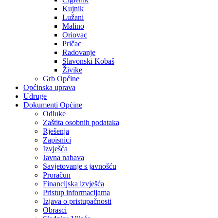
Kujnik
Lužani
Malino
Oriovac
Pričac
Radovanje
Slavonski Kobaš
Živike
Grb Općine
Općinska uprava
Udruge
Dokumenti Općine
Odluke
Zaštita osobnih podataka
Rješenja
Zapisnici
Izvješća
Javna nabava
Savjetovanje s javnošću
Proračun
Financijska izvješća
Pristup informacijama
Izjava o pristupačnosti
Obrasci