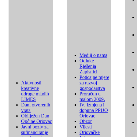
Mediji o nama
Odluke
Rješenja
Zapisnici
Poticajne mjere
Aktivnosti
za razvoj
kreativne
gospodarstva
udruge mladih
Proračun u
LIMES
malom 2009.
Dani otvorenih
IV. Izmjena i
vrata
dopuna PPUO
Obilježen Dan
Oriovac
Općine Oriovac
Obzor
Javni poziv za
Vijesti
sufinanciranje
Oriovačke