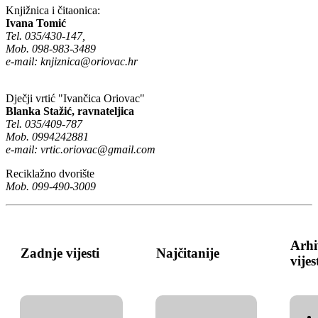
Knjižnica i čitaonica:
Ivana Tomić
Tel. 035/430-147,
Mob. 098-983-3489
e-mail:
knjiznica@oriovac.hr
Dječji vrtić "Ivančica Oriovac"
Blanka Stažić, ravnateljica
Tel. 035/409-787
Mob. 0994242881
e-mail:
vrtic.oriovac@gmail.com
Reciklažno dvorište
Mob. 099-490-3009
Arhi
Zadnje vijesti
Najčitanije
vijes