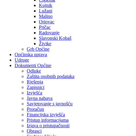
Kujnik
Lužani
Malino
Oriovac
Pričac
Radovanje
Slavonski Kobaš
Živike
Grb Općine
Općinska uprava
Udruge
Dokumenti Općine
Odluke
Zaštita osobnih podataka
Rješenja
Zapisnici
Izvješća
Javna nabava
Savjetovanje s javnošću
Proračun
Financijska izvješća
Pristup informacijama
Izjava o pristupačnosti
Obrasci