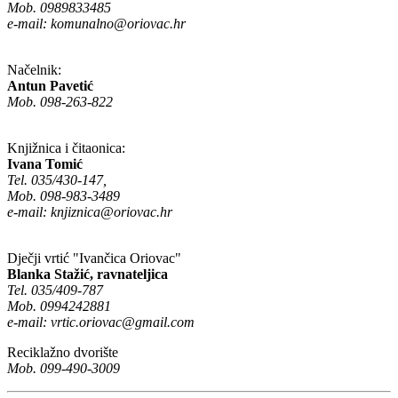
Mob. 0989833485
e-mail:
komunalno@oriovac.hr
Načelnik:
Antun Pavetić
Mob. 098-263-822
Knjižnica i čitaonica:
Ivana Tomić
Tel. 035/430-147,
Mob. 098-983-3489
e-mail:
knjiznica@oriovac.hr
Dječji vrtić "Ivančica Oriovac"
Blanka Stažić, ravnateljica
Tel. 035/409-787
Mob. 0994242881
e-mail:
vrtic.oriovac@gmail.com
Reciklažno dvorište
Mob. 099-490-3009