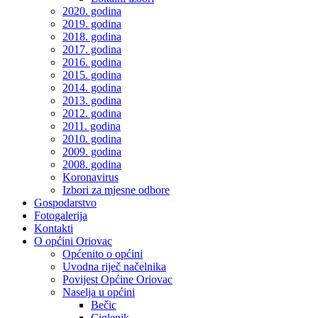
2020. godina
2019. godina
2018. godina
2017. godina
2016. godina
2015. godina
2014. godina
2013. godina
2012. godina
2011. godina
2010. godina
2009. godina
2008. godina
Koronavirus
Izbori za mjesne odbore
Gospodarstvo
Fotogalerija
Kontakti
O općini Oriovac
Općenito o općini
Uvodna riječ načelnika
Povijest Općine Oriovac
Naselja u općini
Bečic
Ciglenik