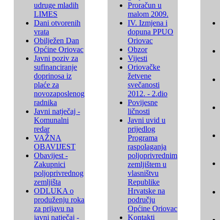
udruge mladih
Proračun u
LIMES
malom 2009.
Dani otvorenih
IV. Izmjena i
vrata
dopuna PPUO
Obilježen Dan
Oriovac
Općine Oriovac
Obzor
Javni poziv za
Vijesti
sufinanciranje
Oriovačke
doprinosa iz
žetvene
plaće za
svečanosti
novozaposlenog
2012. - 2.dio
radnika
Povijesne
Javni natječaj -
ličnosti
Komunalni
Javni uvid u
redar
prijedlog
VAŽNA
Programa
OBAVIJEST
raspolaganja
Obavijest -
poljoprivrednim
Zakupnici
zemljištem u
poljoprivrednog
vlasništvu
zemljišta
Republike
ODLUKA o
Hrvatske na
produženju roka
području
za prijavu na
Općine Oriovac
javni natječaj -
Kontakti