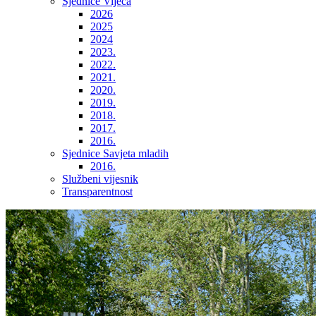
Sjednice Vijeća
2026
2025
2024
2023.
2022.
2021.
2020.
2019.
2018.
2017.
2016.
Sjednice Savjeta mladih
2016.
Službeni vijesnik
Transparentnost