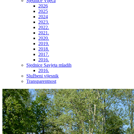
Sjednice Vijeća
2026
2025
2024
2023.
2022.
2021.
2020.
2019.
2018.
2017.
2016.
Sjednice Savjeta mladih
2016.
Službeni vijesnik
Transparentnost