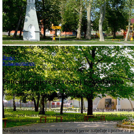
Nalazite se ovdje:
O općini Oriovac
Naselja u općini
Živike
Nekategorizirano
Poticajne mjere za razvoj gospodarstva
Poticajne mjere za razvoj gospodarstva
Poticajne mjere za razvoj gospodarstva
U cilju postizanja bržeg i ravnomjernog gospodarskog rasta i razvoja 
razvoju pod svaku cijenu, odnosno na povećanoj proizvodnji, izvozu i 
raspisuju poticajne mjere i kreditiranja obrtnika, malih i srednjih podu
Na slijedećim linkovima možete pronaći javne natječaje i pozive za pro