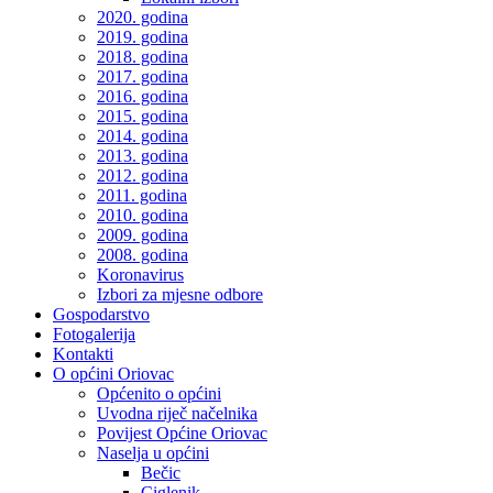
2020. godina
2019. godina
2018. godina
2017. godina
2016. godina
2015. godina
2014. godina
2013. godina
2012. godina
2011. godina
2010. godina
2009. godina
2008. godina
Koronavirus
Izbori za mjesne odbore
Gospodarstvo
Fotogalerija
Kontakti
O općini Oriovac
Općenito o općini
Uvodna riječ načelnika
Povijest Općine Oriovac
Naselja u općini
Bečic
Ciglenik