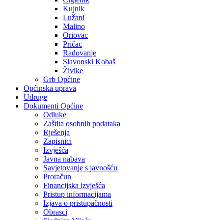
Kujnik
Lužani
Malino
Oriovac
Pričac
Radovanje
Slavonski Kobaš
Živike
Grb Općine
Općinska uprava
Udruge
Dokumenti Općine
Odluke
Zaštita osobnih podataka
Rješenja
Zapisnici
Izvješća
Javna nabava
Savjetovanje s javnošću
Proračun
Financijska izvješća
Pristup informacijama
Izjava o pristupačnosti
Obrasci