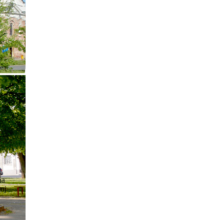
na
koj