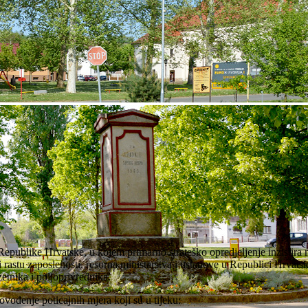
Republike Hrvatske, u kojem primarno strateško opredjeljenje inzistira 
rastu zaposlenosti, resorna ministarstva i ustanove u Republici Hrvats
zetnika i poljoprivrednika.
vođenje poticajnih mjera koji su u tijeku: