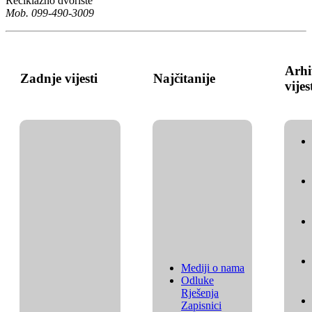
Reciklažno dvorište
Mob. 099-490-3009
Arhi
Zadnje vijesti
Najčitanije
vijes
Mediji o nama
Odluke
Rješenja
Zapisnici