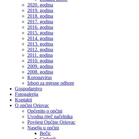
2020. godina
2019. godina
2018. godina
2017. godina
2016. godina
2015. godina
2014. godina
2013. godina
2012. godina
2011. godina
2010. godina
2009. godina
2008. godina
Koronavirus
Izbori za mjesne odbore
Gospodarstvo
Fotogalerija
Kontakti
O općini Oriovac
Općenito o općini
Uvodna riječ načelnika
Povijest Općine Oriovac
Naselja u općini
Bečic
Ciglenik