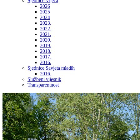
Sjednice Vijeća
2026
2025
2024
2023.
2022.
2021.
2020.
2019.
2018.
2017.
2016.
Sjednice Savjeta mladih
2016.
Službeni vijesnik
Transparentnost