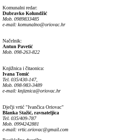
Komunalni redar:
Dubravko Kolundžić
Mob. 0989833485
e-mail:
komunalno@oriovac.hr
Načelnik:
Antun Pavetić
Mob. 098-263-822
Knjižnica i čitaonica:
Ivana Tomić
Tel. 035/430-147,
Mob. 098-983-3489
e-mail:
knjiznica@oriovac.hr
Dječji vrtić "Ivančica Oriovac"
Blanka Stažić, ravnateljica
Tel. 035/409-787
Mob. 0994242881
e-mail:
vrtic.oriovac@gmail.com