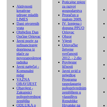
Poticajne mjere
Aktivnosti
za razvoj
kreativne
gospodarstva
udruge mladih
Proračun u
LIMES
malom 2009.
Dani otvorenih
IV. Izmjena i
vrata
dopuna PPUO
Obilježen Dan
Oriovac
Općine Oriovac
Obzor
Javni poziv za
Vijesti
sufinanciranje
Oriovačke
doprinosa iz
žetvene
plaće za
svečanosti
novozaposlenog
2012. - 2.dio
radnika
Povijesne
Javni natječaj -
ličnosti
Komunalni
Javni uvid u
redar
prijedlog
VAŽNA
Programa
OBAVIJEST
raspolaganja
Obavijest -
poljoprivrednim
Zakupnici
zemljištem u
poljoprivrednog
vlasništvu
zemljišta
Republike
ODLUKA o
Hrvatske na