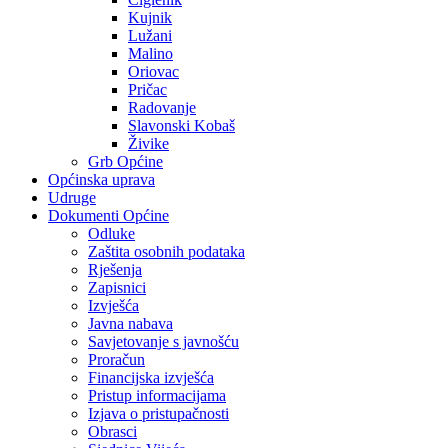
Kujnik
Lužani
Malino
Oriovac
Pričac
Radovanje
Slavonski Kobaš
Živike
Grb Općine
Općinska uprava
Udruge
Dokumenti Općine
Odluke
Zaštita osobnih podataka
Rješenja
Zapisnici
Izvješća
Javna nabava
Savjetovanje s javnošću
Proračun
Financijska izvješća
Pristup informacijama
Izjava o pristupačnosti
Obrasci