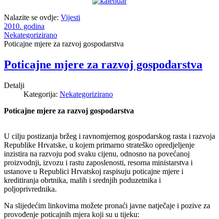
Nalazite se ovdje:
Vijesti
2010. godina
Nekategorizirano
Poticajne mjere za razvoj gospodarstva
Poticajne mjere za razvoj gospodarstva
Detalji
Kategorija:
Nekategorizirano
Poticajne mjere za razvoj gospodarstva
U cilju postizanja bržeg i ravnomjernog gospodarskog rasta i razvoja
Republike Hrvatske, u kojem primarno strateško opredjeljenje
inzistira na razvoju pod svaku cijenu, odnosno na povećanoj
proizvodnji, izvozu i rastu zaposlenosti, resorna ministarstva i
ustanove u Republici Hrvatskoj raspisuju poticajne mjere i
kreditiranja obrtnika, malih i srednjih poduzetnika i
poljoprivrednika.
Na slijedećim linkovima možete pronaći javne natječaje i pozive za
provođenje poticajnih mjera koji su u tijeku: