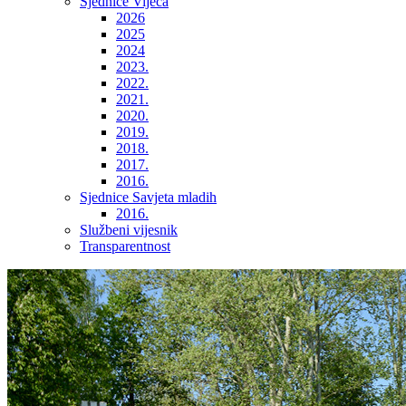
Sjednice Vijeća
2026
2025
2024
2023.
2022.
2021.
2020.
2019.
2018.
2017.
2016.
Sjednice Savjeta mladih
2016.
Službeni vijesnik
Transparentnost