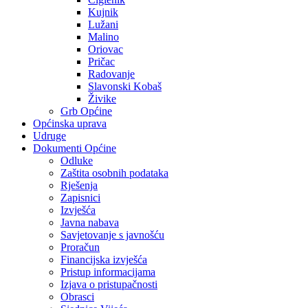
Kujnik
Lužani
Malino
Oriovac
Pričac
Radovanje
Slavonski Kobaš
Živike
Grb Općine
Općinska uprava
Udruge
Dokumenti Općine
Odluke
Zaštita osobnih podataka
Rješenja
Zapisnici
Izvješća
Javna nabava
Savjetovanje s javnošću
Proračun
Financijska izvješća
Pristup informacijama
Izjava o pristupačnosti
Obrasci