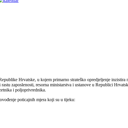
Republike Hrvatske, u kojem primarno strateško opredjeljenje inzistira 
rastu zaposlenosti, resorna ministarstva i ustanove u Republici Hrvats
zetnika i poljoprivrednika.
vođenje poticajnih mjera koji su u tijeku: