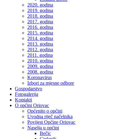
2020. godina
2019. godina
2018. godina
2017. godina
2016. godina
2015. godina
2014. godina
2013. godina
2012. godina
2011. godina
2010. godina
2009. godina
2008. godina
Koronavirus
Izbori za mjesne odbore
Gospodarstvo
Fotogalerija
Kontakti
O općini Oriovac
Općenito o općini
Uvodna riječ načelnika
Povijest Općine Oriovac
Naselja u općini
Bečic
Ciglenik