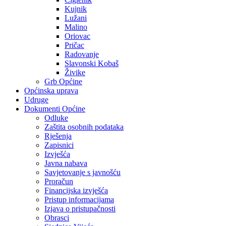
Kujnik
Lužani
Malino
Oriovac
Pričac
Radovanje
Slavonski Kobaš
Živike
Grb Općine
Općinska uprava
Udruge
Dokumenti Općine
Odluke
Zaštita osobnih podataka
Rješenja
Zapisnici
Izvješća
Javna nabava
Savjetovanje s javnošću
Proračun
Financijska izvješća
Pristup informacijama
Izjava o pristupačnosti
Obrasci