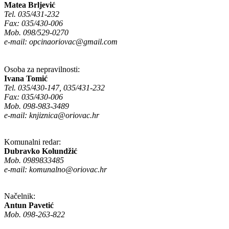
Matea Brljević
Tel. 035/431-232
Fax: 035/430-006
Mob. 098/529-0270
e-mail:
opcinaoriovac@gmail.com
Osoba za nepravilnosti:
Ivana Tomić
Tel. 035/430-147, 035/431-232
Fax: 035/430-006
Mob. 098-983-3489
e-mail:
knjiznica@oriovac.hr
Komunalni redar:
Dubravko Kolundžić
Mob. 0989833485
e-mail:
komunalno@oriovac.hr
Načelnik:
Antun Pavetić
Mob. 098-263-822