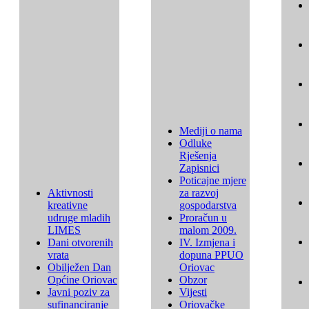
Mediji o nama
Odluke
Rješenja
Zapisnici
Poticajne mjere
Aktivnosti
za razvoj
kreativne
gospodarstva
udruge mladih
Proračun u
LIMES
malom 2009.
Dani otvorenih
IV. Izmjena i
vrata
dopuna PPUO
Obilježen Dan
Oriovac
Općine Oriovac
Obzor
Javni poziv za
Vijesti
sufinanciranje
Oriovačke