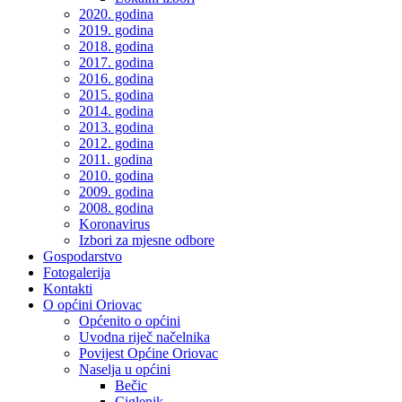
2020. godina
2019. godina
2018. godina
2017. godina
2016. godina
2015. godina
2014. godina
2013. godina
2012. godina
2011. godina
2010. godina
2009. godina
2008. godina
Koronavirus
Izbori za mjesne odbore
Gospodarstvo
Fotogalerija
Kontakti
O općini Oriovac
Općenito o općini
Uvodna riječ načelnika
Povijest Općine Oriovac
Naselja u općini
Bečic
Ciglenik