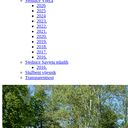
Sjednice Vijeća
2026
2025
2024
2023.
2022.
2021.
2020.
2019.
2018.
2017.
2016.
Sjednice Savjeta mladih
2016.
Službeni vijesnik
Transparentnost