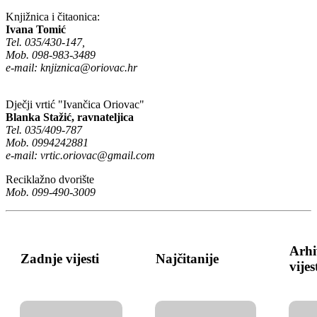
Knjižnica i čitaonica:
Ivana Tomić
Tel. 035/430-147,
Mob. 098-983-3489
e-mail:
knjiznica@oriovac.hr
Dječji vrtić "Ivančica Oriovac"
Blanka Stažić, ravnateljica
Tel. 035/409-787
Mob. 0994242881
e-mail:
vrtic.oriovac@gmail.com
Reciklažno dvorište
Mob. 099-490-3009
Arhi
Zadnje vijesti
Najčitanije
vijes