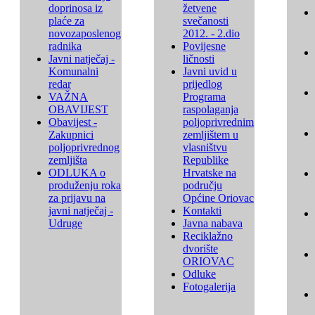
doprinosa iz
žetvene
plaće za
svečanosti
novozaposlenog
2012. - 2.dio
radnika
Povijesne
Javni natječaj -
ličnosti
Komunalni
Javni uvid u
redar
prijedlog
VAŽNA
Programa
OBAVIJEST
raspolaganja
Obavijest -
poljoprivrednim
Zakupnici
zemljištem u
poljoprivrednog
vlasništvu
zemljišta
Republike
ODLUKA o
Hrvatske na
produženju roka
području
za prijavu na
Općine Oriovac
javni natječaj -
Kontakti
Udruge
Javna nabava
Reciklažno
dvorište
ORIOVAC
Odluke
Fotogalerija