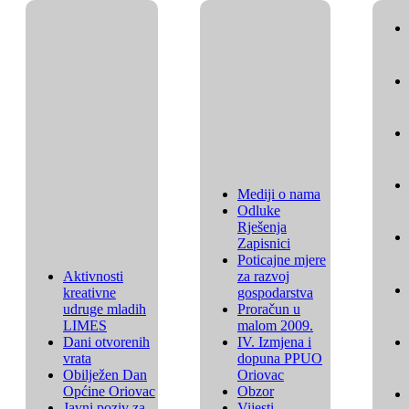
Mediji o nama
Odluke
Rješenja
Zapisnici
Poticajne mjere
Aktivnosti
za razvoj
kreativne
gospodarstva
udruge mladih
Proračun u
LIMES
malom 2009.
Dani otvorenih
IV. Izmjena i
vrata
dopuna PPUO
Obilježen Dan
Oriovac
Općine Oriovac
Obzor
Javni poziv za
Vijesti