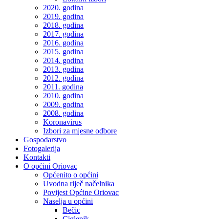
2020. godina
2019. godina
2018. godina
2017. godina
2016. godina
2015. godina
2014. godina
2013. godina
2012. godina
2011. godina
2010. godina
2009. godina
2008. godina
Koronavirus
Izbori za mjesne odbore
Gospodarstvo
Fotogalerija
Kontakti
O općini Oriovac
Općenito o općini
Uvodna riječ načelnika
Povijest Općine Oriovac
Naselja u općini
Bečic
Ciglenik