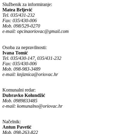
Službenik za informiranje:
Matea Brljević
Tel. 035/431-232
Fax: 035/430-006
Mob. 098/529-0270
e-mail:
opcinaoriovac@gmail.com
Osoba za nepravilnosti:
Ivana Tomić
Tel. 035/430-147, 035/431-232
Fax: 035/430-006
Mob. 098-983-3489
e-mail:
knjiznica@oriovac.hr
Komunalni redar:
Dubravko Kolundžić
Mob. 0989833485
e-mail:
komunalno@oriovac.hr
Načelnik:
Antun Pavetić
Mob. 098-263-822