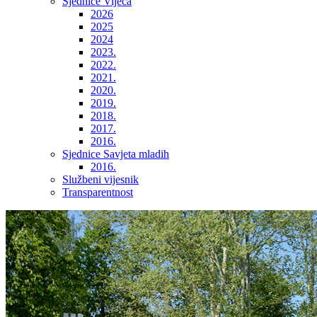
Sjednice Vijeća
2026
2025
2024
2023.
2022.
2021.
2020.
2019.
2018.
2017.
2016.
Sjednice Savjeta mladih
2016.
Službeni vijesnik
Transparentnost