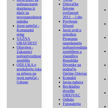
sufinanciranje
Oriovačke
doprinosa iz
žetvene
plaće za
svečanosti
novozaposlenog
2012. - 2.dio
radnika
Povijesne
Javni natječaj -
ličnosti
Komunalni
Javni uvid u
redar
prijedlog
VAŽNA
Programa
OBAVIJEST
raspolaganja
Obavijest -
poljoprivrednim
Zakupnici
zemljištem u
poljoprivrednog
vlasništvu
zemljišta
Republike
ODLUKA o
Hrvatske na
produženju roka
području
za prijavu na
Općine Oriovac
javni natječaj -
Kontakti
Udruge
Javna nabava
Reciklažno
dvorište
ORIOVAC
Odluke
Fotogalerija