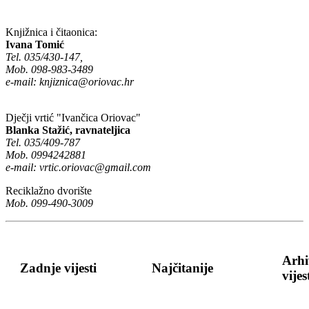
Knjižnica i čitaonica:
Ivana Tomić
Tel. 035/430-147,
Mob. 098-983-3489
e-mail:
knjiznica@oriovac.hr
Dječji vrtić "Ivančica Oriovac"
Blanka Stažić, ravnateljica
Tel. 035/409-787
Mob. 0994242881
e-mail:
vrtic.oriovac@gmail.com
Reciklažno dvorište
Mob. 099-490-3009
Arhi
Zadnje vijesti
Najčitanije
vijes