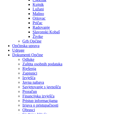
Kujnik
Lužani
Malino
Oriovac
Pričac
Radovanje
Slavonski Kobaš
Živike
Grb Općine
Općinska uprava
Udruge
Dokumenti Općine
Odluke
Zaštita osobnih podataka
Rješenja
Zapisnici
Izvješća
Javna nabava
Savjetovanje s javnošću
Proračun
Financijska izvješća
Pristup informacijama
Izjava o pristupačnosti
Obrasci