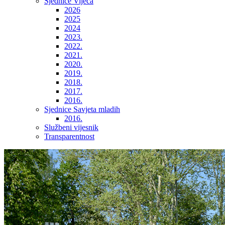
Sjednice Vijeća
2026
2025
2024
2023.
2022.
2021.
2020.
2019.
2018.
2017.
2016.
Sjednice Savjeta mladih
2016.
Službeni vijesnik
Transparentnost