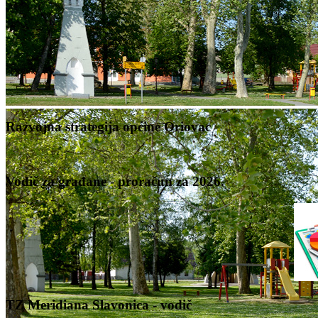
Razvojna strategija općine Oriovac
Vodič za građane - proračun za 2026.
TZ Meridiana Slavonica - vodič