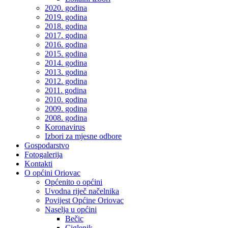
2020. godina
2019. godina
2018. godina
2017. godina
2016. godina
2015. godina
2014. godina
2013. godina
2012. godina
2011. godina
2010. godina
2009. godina
2008. godina
Koronavirus
Izbori za mjesne odbore
Gospodarstvo
Fotogalerija
Kontakti
O općini Oriovac
Općenito o općini
Uvodna riječ načelnika
Povijest Općine Oriovac
Naselja u općini
Bečic
Ciglenik