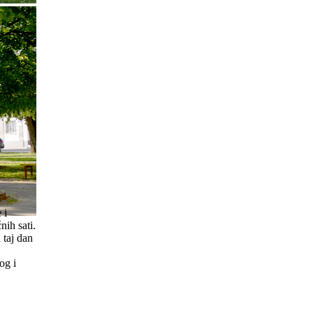
 i
nih sati.
 taj dan
og i