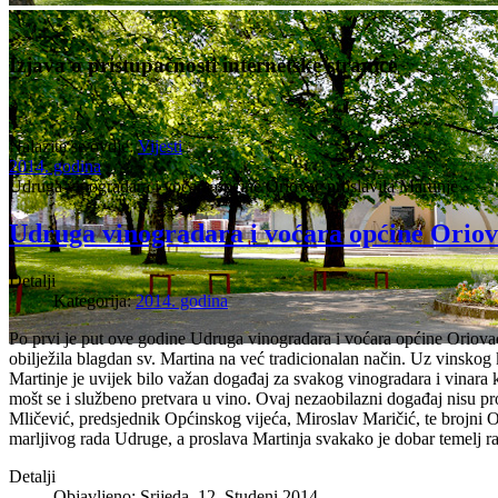
Izjava o pristupačnosti internetske stranice
Nalazite se ovdje:
Vijesti
2014. godina
Udruga vinogradara i voćara općine Oriovac proslavila Martinje
Udruga vinogradara i voćara općine Oriov
Detalji
Kategorija:
2014. godina
Po prvi je put ove godine Udruga vinogradara i voćara općine Oriova
obilježila blagdan sv. Martina na već tradicionalan način. Uz vinskog k
Martinje je uvijek bilo važan događaj za svakog vinogradara i vinara ka
mošt se i službeno pretvara u vino. Ovaj nezaobilazni događaj nisu pr
Mličević, predsjednik Općinskog vijeća, Miroslav Maričić, te brojni OP
marljivog rada Udruge, a proslava Martinja svakako je dobar temelj 
Detalji
Objavljeno: Srijeda, 12. Studeni 2014.