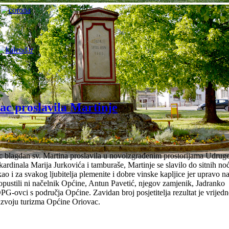
ac proslavila Martinje
c blagdan sv. Martina proslavila u novoizgrađenim prostorijama Udruge
ardinala Marija Jurkovića i tamburaše, Martinje se slavilo do sitnih noć
o i za svakog ljubitelja plemenite i dobre vinske kapljice jer upravo na
opustili ni načelnik Općine, Antun Pavetić, njegov zamjenik, Jadranko
G-ovci s područja Općine. Zavidan broj posjetitelja rezultat je vrijedn
razvoju turizma Općine Oriovac.