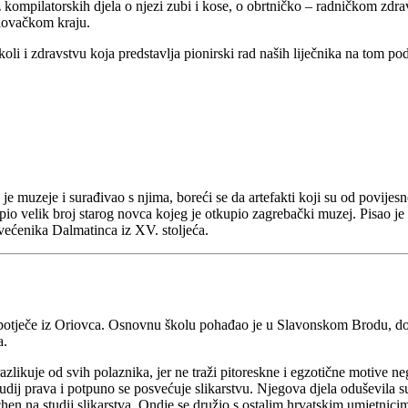
z kompilatorskih djela o njezi zubi i kose, o obrtničko – radničkom zdra
riovačkom kraju.
i i zdravstvu koja predstavlja pionirski rad naših liječnika na tom pod
 muzeje i surađivao s njima, boreći se da artefakti koji su od povijes
io velik broj starog novca kojeg je otkupio zagrebački muzej. Pisao je
većenika Dalmatinca iz XV. stoljeća.
 potječe iz Oriovca. Osnovnu školu pohađao je u Slavonskom Brodu, do
a.
azlikuje od svih polaznika, jer ne traži pitoreskne i egzotične motive ne
dij prava i potpuno se posvećuje slikarstvu. Njegova djela oduševila su
en na studij slikarstva. Ondje se družio s ostalim hrvatskim umjetnicim