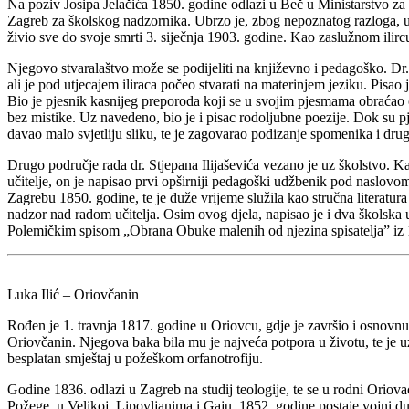
Na poziv Josipa Jelačića 1850. godine odlazi u Beč u Ministarstvo za 
Zagreb za školskog nadzornika. Ubrzo je, zbog nepoznatog razloga, ukl
živio sve do svoje smrti 3. siječnja 1903. godine. Kao zaslužnom ilirc
Njegovo stvaralaštvo može se podijeliti na književno i pedagoško. Dr.
ali je pod utjecajem iliraca počeo stvarati na materinjem jeziku. Pisao
Bio je pjesnik kasnijeg preporoda koji se u svojim pjesmama obraćao o
bez mistike. Uz navedeno, bio je i pisac rodoljubne poezije. Dok su pj
davao malo svjetliju sliku, te je zagovarao podizanje spomenika i drug
Drugo područje rada dr. Stjepana Ilijaševića vezano je uz školstvo. 
učitelje, on je napisao prvi opširniji pedagoški udžbenik pod naslovo
Zagrebu 1850. godine, te je duže vrijeme služila kao stručna literatur
nadzor nad radom učitelja. Osim ovog djela, napisao je i dva školska
Polemičkim spisom „Obrana Obuke malenih od njezina spisatelja” iz 1
Luka Ilić – Oriovčanin
Rođen je 1. travnja 1817. godine u Oriovcu, gdje je završio i osnov
Oriovčanin. Njegova baka bila mu je najveća potpora u životu, te je
besplatan smještaj u požeškom orfanotrofiju.
Godine 1836. odlazi u Zagreb na studij teologije, te se u rodni Oriov
Požege, u Velikoj, Lipovljanima i Gaju. 1852. godine postaje vojni du