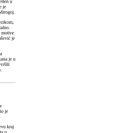
ešten u
e je
Mirogoj.
jezikom,
talno.
e motive
šević je
za
kana je u
vršili
.
ev
io je
evu kraj
ta u