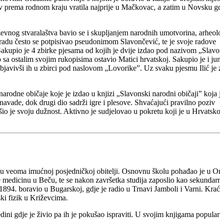
bav prema rodnom kraju vratila najprije u Mačkovac, a zatim u Novsku gd
iževnog stvaralaštva bavio se i skupljanjem narodnih umotvorina, arheol
radu često se potpisivao pseudonimom Slavončević, te je svoje radove
akupio je 4 zbirke pjesama od kojih je dvije izdao pod nazivom „Slav
 sa ostalim svojim rukopisima ostavio Matici hrvatskoj. Sakupio je i ju
bjavivši ih u zbirci pod naslovom „Lovorike”. Uz svaku pjesmu Ilić je 
 narodne običaje koje je izdao u knjizi „Slavonski narodni običaji” koja 
 navade, dok drugi dio sadrži igre i plesove. Shvaćajući pravilno poziv
o je svoju dužnost. Aktivno je sudjelovao u pokretu koji je u Hrvatsko
e u veoma imućnoj posjedničkoj obitelji. Osnovnu školu pohađao je u O
je medicinu u Beču, te se nakon završetka studija zaposlio kao sekundar
1894. boravio u Bugarskoj, gdje je radio u Trnavi Jamboli i Varni. Kra
ki fizik u Križevcima.
ni gdje je živio pa ih je pokušao ispraviti. U svojim knjigama populari