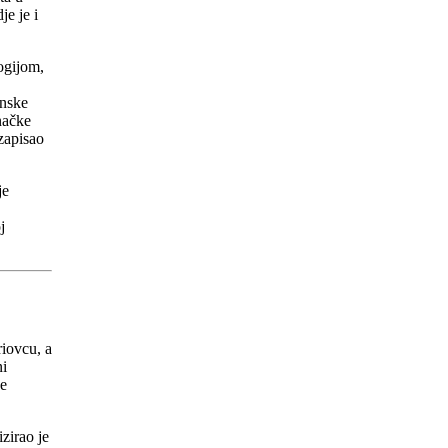
je je i
ogijom,
onske
načke
zapisao
je
j
riovcu, a
ni
će
zirao je