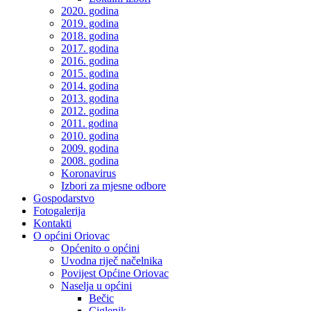
2020. godina
2019. godina
2018. godina
2017. godina
2016. godina
2015. godina
2014. godina
2013. godina
2012. godina
2011. godina
2010. godina
2009. godina
2008. godina
Koronavirus
Izbori za mjesne odbore
Gospodarstvo
Fotogalerija
Kontakti
O općini Oriovac
Općenito o općini
Uvodna riječ načelnika
Povijest Općine Oriovac
Naselja u općini
Bečic
Ciglenik