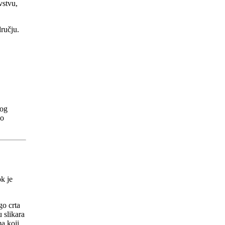
vstvu,
ručju.
nog
 o
k je
go crta
 slikara
a koji