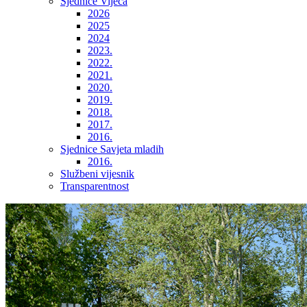
Sjednice Vijeća
2026
2025
2024
2023.
2022.
2021.
2020.
2019.
2018.
2017.
2016.
Sjednice Savjeta mladih
2016.
Službeni vijesnik
Transparentnost