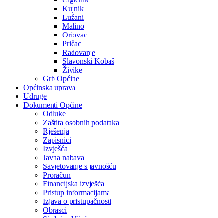
Kujnik
Lužani
Malino
Oriovac
Pričac
Radovanje
Slavonski Kobaš
Živike
Grb Općine
Općinska uprava
Udruge
Dokumenti Općine
Odluke
Zaštita osobnih podataka
Rješenja
Zapisnici
Izvješća
Javna nabava
Savjetovanje s javnošću
Proračun
Financijska izvješća
Pristup informacijama
Izjava o pristupačnosti
Obrasci