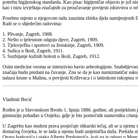
potrebu higijenskog standarda. Kao pisac higijeničar objavio je još ni
kao i nizu izvještaja značajnih za proučavanje povijesti zdravstva u o
Posebno mjesto u njegovom radu zauzima zbirka djela namijenjenih škol
Radi se o slijedećim radovima:
1. Plivanje, Zagreb, 1908.
2. Nešto o tjelesnom odgoju djece, Zagreb, 1909.
3. Tjelovježba i sportovi za ženskinje, Zagreb, 1909.
4. Sušica u školi, Zagreb, 1911.
5. Suzbijanje kužnih bolesti u školi, Zagreb, 1912.
Osim medicine veoma se intenzivno bavio arheologijom. Snabdijevao je
značaja budu predani na čuvanje. Zna se da je kao numizmatičar sakup
nalazu krune u Malinu, o povijesti Križevaca i o latinskom rukopisu s
Vladimir Becić
Rođen je u Slavonskom Brodu 1. lipnja 1886. godine, ali porijeklom
gimnaziju pohađao u Osijeku, gdje je bio pomoćnik nastavniku crtanj
U Zagrebu kao student prava posjećuje slikarski tečaj, ali se u njemu r
domaćeg čovjeka, te se tada u njemu budi umjetnička duša. Prekida stu
Otona Ivekovića i ujaka Alberta Predojevića, koji ga je odveo u Munch