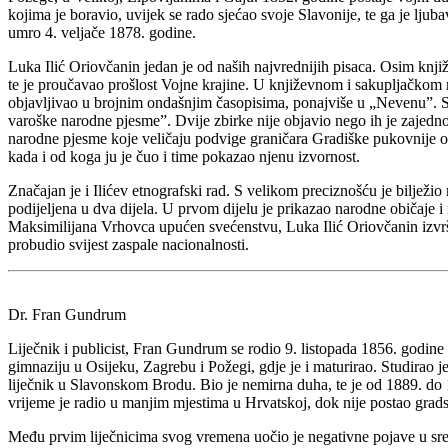
kojima je boravio, uvijek se rado sjećao svoje Slavonije, te ga je lju
umro 4. veljače 1878. godine.
Luka Ilić Oriovčanin jedan je od naših najvrednijih pisaca. Osim knj
te je proučavao prošlost Vojne krajine. U književnom i sakupljačkom 
objavljivao u brojnim ondašnjim časopisima, ponajviše u „Nevenu”. S
varoške narodne pjesme”. Dvije zbirke nije objavio nego ih je zajedno
narodne pjesme koje veličaju podvige graničara Gradiške pukovnije o
kada i od koga ju je čuo i time pokazao njenu izvornost.
Značajan je i Ilićev etnografski rad. S velikom preciznošću je bilježio
podijeljena u dva dijela. U prvom dijelu je prikazao narodne običaje i
Maksimilijana Vrhovca upućen svećenstvu, Luka Ilić Oriovčanin izvrši
probudio svijest zaspale nacionalnosti.
Dr. Fran Gundrum
Liječnik i publicist, Fran Gundrum se rodio 9. listopada 1856. godin
gimnaziju u Osijeku, Zagrebu i Požegi, gdje je i maturirao. Studirao 
liječnik u Slavonskom Brodu. Bio je nemirna duha, te je od 1889. do 
vrijeme je radio u manjim mjestima u Hrvatskoj, dok nije postao grads
Među prvim liječnicima svog vremena uočio je negativne pojave u sredi