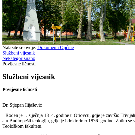
Nalazite se ovdje:
Dokumenti Općine
Službeni vijesnik
Nekategorizirano
Povijesne ličnosti
Službeni vijesnik
Povijesne ličnosti
Dr. Stjepan Ilijašević
Rođen je 1. siječnja 1814. godine u Oriovcu, gdje je završio Trivija
a u Budimpešti teologiju, gdje je i doktorirao 1836. godine. Zatim se 
Teološkom fakultetu.