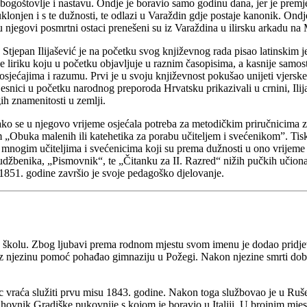
bogoštovlje i nastavu. Ondje je boravio samo godinu dana, jer je premj
onjen i s te dužnosti, te odlazi u Varaždin gdje postaje kanonik. Ondj
u njegovi posmrtni ostaci prenešeni su iz Varaždina u ilirsku arkadu na 
 Stjepan Ilijašević je na početku svog književnog rada pisao latinskim 
 je liriku koju u početku objavljuje u raznim časopisima, a kasnije samos
sjećajima i razumu. Prvi je u svoju književnost pokušao unijeti vjersk
esnici u početku narodnog preporoda Hrvatsku prikazivali u crnini, Ilija
ih znamenitosti u zemlji.
Kako se u njegovo vrijeme osjećala potreba za metodičkim priručnicima 
m „Obuka malenih ili katehetika za porabu učiteljem i svećenikom”. Tis
a mnogim učiteljima i svećenicima koji su prema dužnosti u ono vrijeme 
 udžbenika, „Pismovnik“, te „Čitanku za II. Razred“ nižih pučkih učiona
851. godine završio je svoje pedagoško djelovanje.
nu školu. Zbog ljubavi prema rodnom mjestu svom imenu je dodao pridj
 uz njezinu pomoć pohađao gimnaziju u Požegi. Nakon njezine smrti dob
ac vraća služiti prvu misu 1843. godine. Nakon toga službovao je u Ruš
hovnik Gradiške pukovnije s kojom je boravio u Italiji. U brojnim mjes