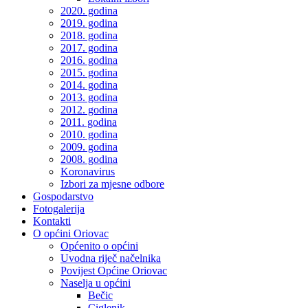
2020. godina
2019. godina
2018. godina
2017. godina
2016. godina
2015. godina
2014. godina
2013. godina
2012. godina
2011. godina
2010. godina
2009. godina
2008. godina
Koronavirus
Izbori za mjesne odbore
Gospodarstvo
Fotogalerija
Kontakti
O općini Oriovac
Općenito o općini
Uvodna riječ načelnika
Povijest Općine Oriovac
Naselja u općini
Bečic
Ciglenik