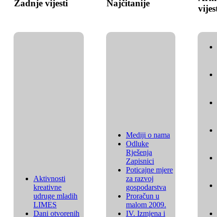
Zadnje vijesti
Najčitanije
vijes
Mediji o nama
Odluke
Rješenja
Zapisnici
Poticajne mjere
Aktivnosti
za razvoj
kreativne
gospodarstva
udruge mladih
Proračun u
LIMES
malom 2009.
Dani otvorenih
IV. Izmjena i