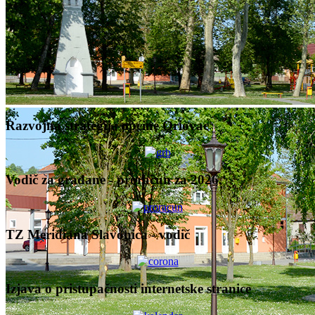
Razvojna strategija općine Oriovac
Vodič za građane - proračun za 2026.
TZ Meridiana Slavonica - vodič
Izjava o pristupačnosti internetske stranice