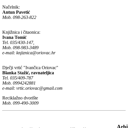
Načelnik:
Antun Pavetić
Mob. 098-263-822
Knjižnica i čitaonica:
Ivana Tomić
Tel. 035/430-147,
Mob. 098-983-3489
e-mail:
knjiznica@oriovac.hr
Dječji vrtić "Ivančica Oriovac"
Blanka Stažić, ravnateljica
Tel. 035/409-787
Mob. 0994242881
e-mail:
vrtic.oriovac@gmail.com
Reciklažno dvorište
Mob. 099-490-3009
Arhi