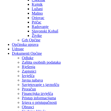
Kujnik
Lužani
Malino
Oriovac
Pričac
Radovanje
Slavonski Kobaš
Živike
Grb Općine
Općinska uprava
Udruge
Dokumenti Općine
Odluke
Zaštita osobnih podataka
Rješenja
Zapisnici
Izvješća
Javna nabava
Savjetovanje s javnošću
Proračun
Financijska izvješća
Pristup informacijama
Izjava o pristupačnosti
Obrasci