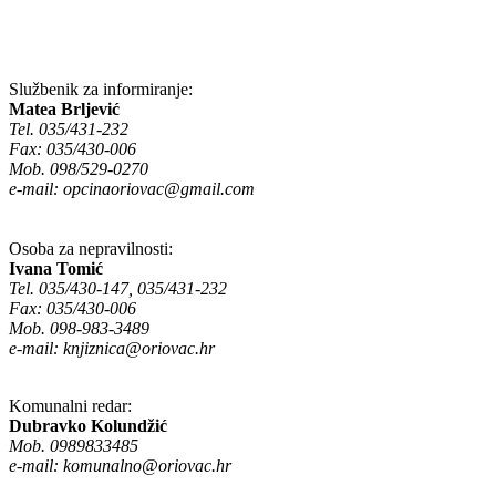
Službenik za informiranje:
Matea Brljević
Tel. 035/431-232
Fax: 035/430-006
Mob. 098/529-0270
e-mail:
opcinaoriovac@gmail.com
Osoba za nepravilnosti:
Ivana Tomić
Tel. 035/430-147, 035/431-232
Fax: 035/430-006
Mob. 098-983-3489
e-mail:
knjiznica@oriovac.hr
Komunalni redar:
Dubravko Kolundžić
Mob. 0989833485
e-mail:
komunalno@oriovac.hr