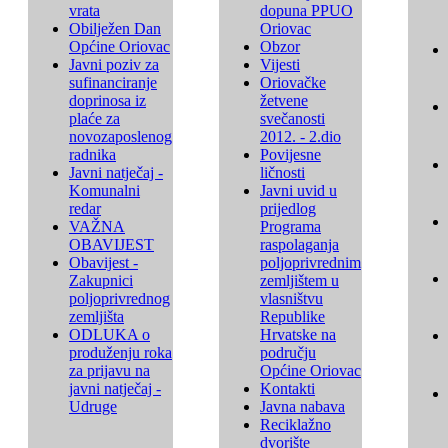
vrata
dopuna PPUO
Obilježen Dan
Oriovac
Općine Oriovac
Obzor
Javni poziv za
Vijesti
sufinanciranje
Oriovačke
doprinosa iz
žetvene
plaće za
svečanosti
novozaposlenog
2012. - 2.dio
radnika
Povijesne
Javni natječaj -
ličnosti
Komunalni
Javni uvid u
redar
prijedlog
VAŽNA
Programa
OBAVIJEST
raspolaganja
Obavijest -
poljoprivrednim
Zakupnici
zemljištem u
poljoprivrednog
vlasništvu
zemljišta
Republike
ODLUKA o
Hrvatske na
produženju roka
području
za prijavu na
Općine Oriovac
javni natječaj -
Kontakti
Udruge
Javna nabava
Reciklažno
dvorište