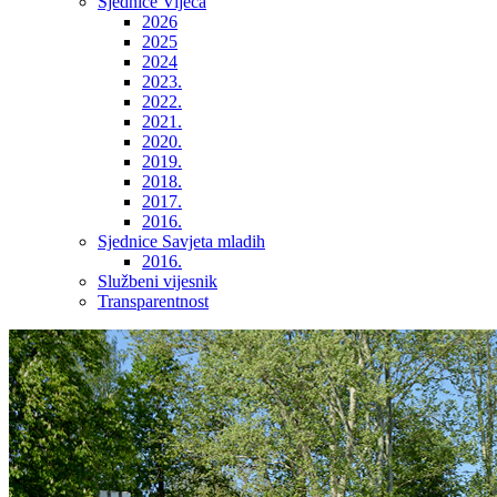
Sjednice Vijeća
2026
2025
2024
2023.
2022.
2021.
2020.
2019.
2018.
2017.
2016.
Sjednice Savjeta mladih
2016.
Službeni vijesnik
Transparentnost