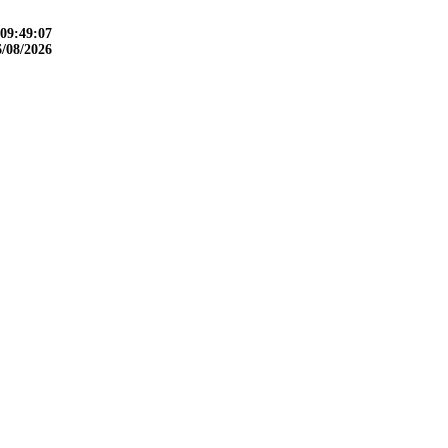
09:49:09
6/08/2026