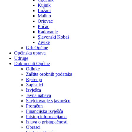
Kujnik
Lužani
Malino
Oriovac
Pričac
Radovanje
Slavonski Kobaš
Živike
Grb Općine
Općinska uprava
Udruge
Dokumenti Općine
Odluke
Zaštita osobnih podataka
Rješenja
Zapisnici
Izvješća
Javna nabava
Savjetovanje s javnošću
Proračun
Financijska izvješća
Pristup informacijama
Izjava o pristupačnosti
Obrasci