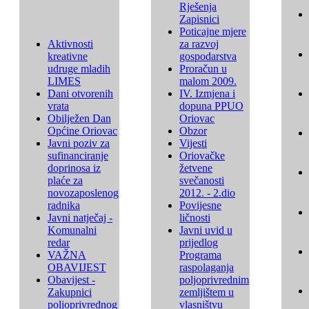
Rješenja
Zapisnici
Poticajne mjere
Aktivnosti
za razvoj
kreativne
gospodarstva
udruge mladih
Proračun u
LIMES
malom 2009.
Dani otvorenih
IV. Izmjena i
vrata
dopuna PPUO
Obilježen Dan
Oriovac
Općine Oriovac
Obzor
Javni poziv za
Vijesti
sufinanciranje
Oriovačke
doprinosa iz
žetvene
plaće za
svečanosti
novozaposlenog
2012. - 2.dio
radnika
Povijesne
Javni natječaj -
ličnosti
Komunalni
Javni uvid u
redar
prijedlog
VAŽNA
Programa
OBAVIJEST
raspolaganja
Obavijest -
poljoprivrednim
Zakupnici
zemljištem u
poljoprivrednog
vlasništvu