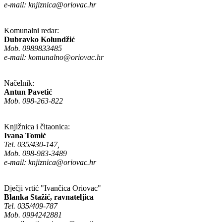
e-mail:
knjiznica@oriovac.hr
Komunalni redar:
Dubravko Kolundžić
Mob. 0989833485
e-mail:
komunalno@oriovac.hr
Načelnik:
Antun Pavetić
Mob. 098-263-822
Knjižnica i čitaonica:
Ivana Tomić
Tel. 035/430-147,
Mob. 098-983-3489
e-mail:
knjiznica@oriovac.hr
Dječji vrtić "Ivančica Oriovac"
Blanka Stažić, ravnateljica
Tel. 035/409-787
Mob. 0994242881