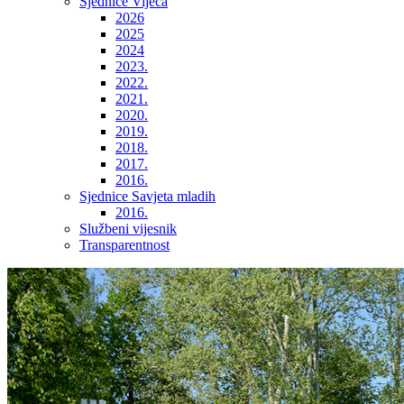
Sjednice Vijeća
2026
2025
2024
2023.
2022.
2021.
2020.
2019.
2018.
2017.
2016.
Sjednice Savjeta mladih
2016.
Službeni vijesnik
Transparentnost