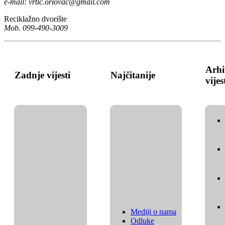
e-mail:
vrtic.oriovac@gmail.com
Reciklažno dvorište
Mob. 099-490-3009
Arhi
Zadnje vijesti
Najčitanije
vijes
Mediji o nama
Odluke