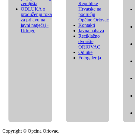
zemljišta
Republike
ODLUKA o
Hrvatske na
produženju roka
području
za prijavu na
Općine Oriovac
javni natječaj -
Kontakti
Udruge
Javna nabava
Reciklažno
dvorište
ORIOVAC
Odluke
Fotogalerija
Copyright © Općina Oriovac.