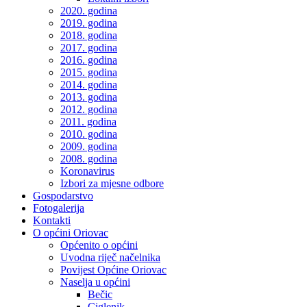
2020. godina
2019. godina
2018. godina
2017. godina
2016. godina
2015. godina
2014. godina
2013. godina
2012. godina
2011. godina
2010. godina
2009. godina
2008. godina
Koronavirus
Izbori za mjesne odbore
Gospodarstvo
Fotogalerija
Kontakti
O općini Oriovac
Općenito o općini
Uvodna riječ načelnika
Povijest Općine Oriovac
Naselja u općini
Bečic
Ciglenik