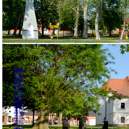
Nalazite se ovdje:
Fotogalerija
Fotogalerija
2022.
2021.
2020.
2019.
2018.
2017.
2016.
2015.
2014.
2013.
2012.
2011.