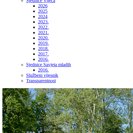
Sjednice Vijeća
2026
2025
2024
2023.
2022.
2021.
2020.
2019.
2018.
2017.
2016.
Sjednice Savjeta mladih
2016.
Službeni vijesnik
Transparentnost