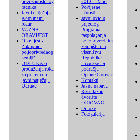
novozaposlenog
2012. - 2.dio
radnika
Povijesne
Javni natječaj -
ličnosti
Komunalni
Javni uvid u
redar
prijedlog
VAŽNA
Programa
OBAVIJEST
raspolaganja
Obavijest -
poljoprivrednim
Zakupnici
zemljištem u
poljoprivrednog
vlasništvu
zemljišta
Republike
ODLUKA o
Hrvatske na
produženju roka
području
za prijavu na
Općine Oriovac
javni natječaj -
Kontakti
Udruge
Javna nabava
Reciklažno
dvorište
ORIOVAC
Odluke
Fotogalerija