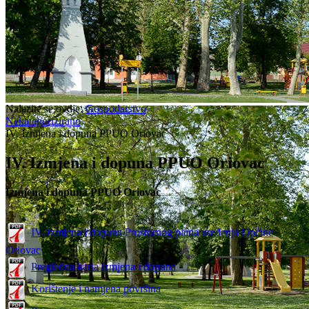
Nalazite se ovdje:
Gospodarstvo
Nekategorizirano
IV. Izmjena i dopuna PPUO Oriovac
IV. Izmjena i dopuna PPUO Oriovac
Izmjena i dopuna PPUO Oriovac
IV. Izmjena i dopuna Prostornog plana uređenja Općine
Oriovac
Pregledna karta izmjena i dopuna
Korištenje i namjena površina