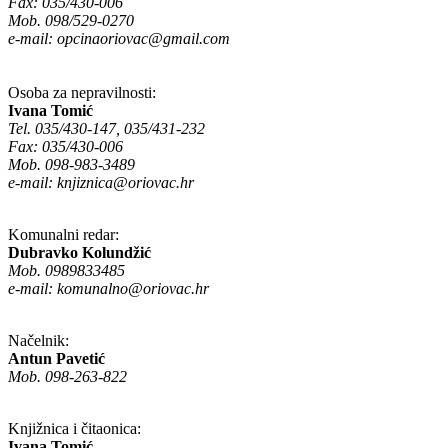
Fax: 035/430-006
Mob. 098/529-0270
e-mail:
opcinaoriovac@gmail.com
Osoba za nepravilnosti:
Ivana Tomić
Tel. 035/430-147, 035/431-232
Fax: 035/430-006
Mob. 098-983-3489
e-mail:
knjiznica@oriovac.hr
Komunalni redar:
Dubravko Kolundžić
Mob. 0989833485
e-mail:
komunalno@oriovac.hr
Načelnik:
Antun Pavetić
Mob. 098-263-822
Knjižnica i čitaonica:
Ivana Tomić