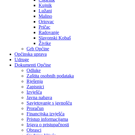
Kujnik
Lužani
Malino
Oriovac
Pričac
Radovanje
Slavonski Kobaš
Živike
Grb Općine
Općinska uprava
Udruge
Dokumenti Općine
Odluke
Zaštita osobnih podataka
Rješenja
Zapisnici
Izvješća
Javna nabava
Savjetovanje s javnošću
Proračun
Financijska izvješća
Pristup informacijama
Izjava o pristupačnosti
Obrasci