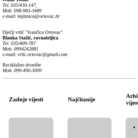
Tel. 035/430-147,
Mob. 098-983-3489
e-mail:
knjiznica@oriovac.hr
Dječji vrtić "Ivančica Oriovac"
Blanka Stažić, ravnateljica
Tel. 035/409-787
Mob. 0994242881
e-mail:
vrtic.oriovac@gmail.com
Reciklažno dvorište
Mob. 099-490-3009
Arhi
Zadnje vijesti
Najčitanije
vijes