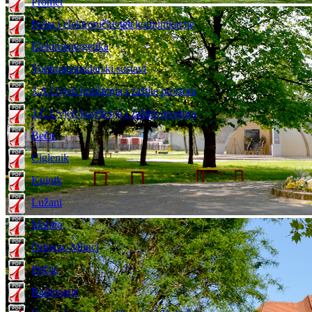
Promet
Pošta i elektroničke telekomunikacije
Elektroenergetika
Vodnogospodarski sustavi
3.A Uvjeti korištenja i zaštite prostora
3.C Uvjeti korištenja i zaštite prostora
Bečic
Ciglenik
Kujnik
Lužani
Malino
Oriovac-Mlinci
Pričac
Radovanje