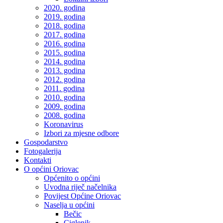
2020. godina
2019. godina
2018. godina
2017. godina
2016. godina
2015. godina
2014. godina
2013. godina
2012. godina
2011. godina
2010. godina
2009. godina
2008. godina
Koronavirus
Izbori za mjesne odbore
Gospodarstvo
Fotogalerija
Kontakti
O općini Oriovac
Općenito o općini
Uvodna riječ načelnika
Povijest Općine Oriovac
Naselja u općini
Bečic
Ciglenik