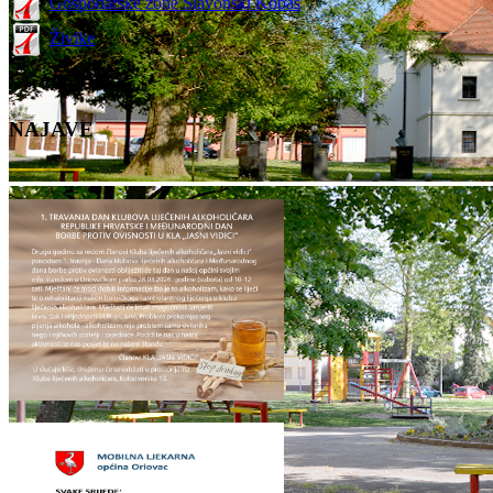
Gospodarske zone Slavonski Kobaš
Živike
NAJAVE