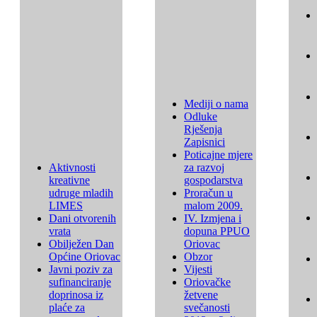
Mediji o nama
Odluke
Rješenja
Zapisnici
Poticajne mjere
Aktivnosti
za razvoj
kreativne
gospodarstva
udruge mladih
Proračun u
LIMES
malom 2009.
Dani otvorenih
IV. Izmjena i
vrata
dopuna PPUO
Obilježen Dan
Oriovac
Općine Oriovac
Obzor
Javni poziv za
Vijesti
sufinanciranje
Oriovačke
doprinosa iz
žetvene
plaće za
svečanosti