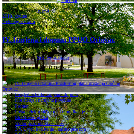
Nalazite se ovdje:
Vijesti
2019. godina
Nekategorizirano
IV. Izmjena i dopuna PPUO Oriovac
IV. Izmjena i dopuna PPUO Oriovac
Detalji
Kategorija:
Nekategorizirano
Izmjena i dopuna PPUO Oriovac
IV. Izmjena i dopuna Prostornog plana uređenja Općine
Oriovac
Pregledna karta izmjena i dopuna
Korištenje i namjena površina
Promet
Pošta i elektroničke telekomunikacije
Elektroenergetika
Vodnogospodarski sustavi
3.A Uvjeti korištenja i zaštite prostora