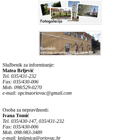
Službenik za informiranje:
Matea Brljević
Tel. 035/431-232
Fax: 035/430-006
Mob. 098/529-0270
e-mail:
opcinaoriovac@gmail.com
Osoba za nepravilnosti:
Ivana Tomić
Tel. 035/430-147, 035/431-232
Fax: 035/430-006
Mob. 098-983-3489
e-mail:
knjiznica@oriovac.hr