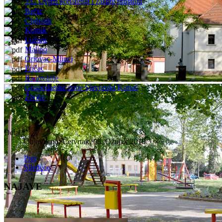
3.C Uvjeti korištenja i zaštite prostora
Bečic
Ciglenik
Kujnik
Lužani
Malino
Oriovac-Mlinci
Pričac
Radovanje
Gospodarske zone Slavonski Kobaš
Živike
Detalji
Objavljeno: Četvrtak, 08. Ožujak 2018.
Pret
Sljedeće
NAJAVE