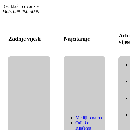
Reciklažno dvorište
Mob. 099-490-3009
Arhi
Zadnje vijesti
Najčitanije
vijes
Mediji o nama
Odluke
Rješenja