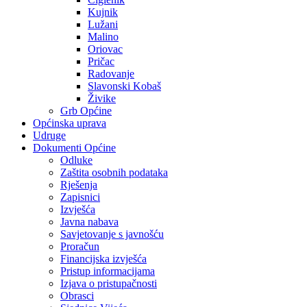
Kujnik
Lužani
Malino
Oriovac
Pričac
Radovanje
Slavonski Kobaš
Živike
Grb Općine
Općinska uprava
Udruge
Dokumenti Općine
Odluke
Zaštita osobnih podataka
Rješenja
Zapisnici
Izvješća
Javna nabava
Savjetovanje s javnošću
Proračun
Financijska izvješća
Pristup informacijama
Izjava o pristupačnosti
Obrasci