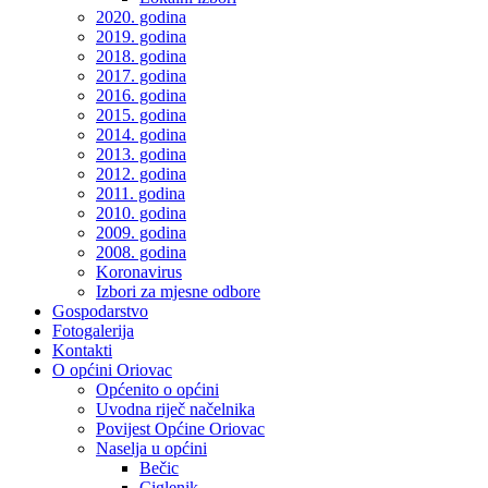
2020. godina
2019. godina
2018. godina
2017. godina
2016. godina
2015. godina
2014. godina
2013. godina
2012. godina
2011. godina
2010. godina
2009. godina
2008. godina
Koronavirus
Izbori za mjesne odbore
Gospodarstvo
Fotogalerija
Kontakti
O općini Oriovac
Općenito o općini
Uvodna riječ načelnika
Povijest Općine Oriovac
Naselja u općini
Bečic
Ciglenik