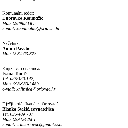
Komunalni redar:
Dubravko Kolundžić
Mob. 0989833485
e-mail:
komunalno@oriovac.hr
Načelnik:
Antun Pavetić
Mob. 098-263-822
Knjižnica i čitaonica:
Ivana Tomić
Tel. 035/430-147,
Mob. 098-983-3489
e-mail:
knjiznica@oriovac.hr
Dječji vrtić "Ivančica Oriovac"
Blanka Stažić, ravnateljica
Tel. 035/409-787
Mob. 0994242881
e-mail:
vrtic.oriovac@gmail.com