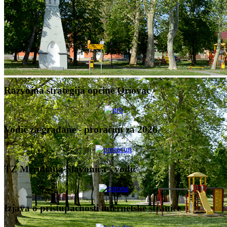
Razvojna strategija općine Oriovac
Vodič za građane - proračun za 2026.
TZ Meridiana Slavonica - vodič
Izjava o pristupačnosti internetske stranice