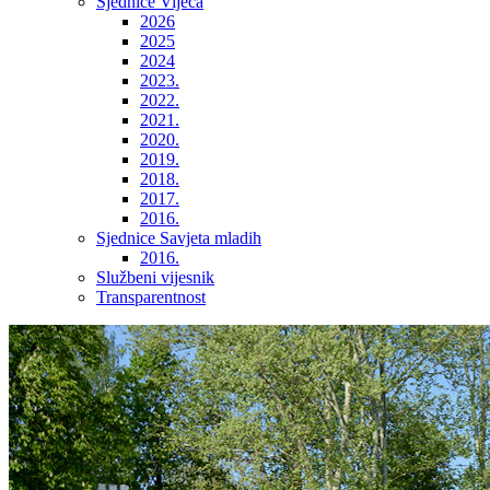
Sjednice Vijeća
2026
2025
2024
2023.
2022.
2021.
2020.
2019.
2018.
2017.
2016.
Sjednice Savjeta mladih
2016.
Službeni vijesnik
Transparentnost