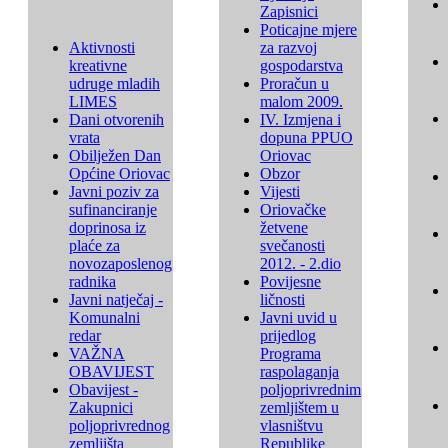
Zapisnici
Poticajne mjere
Aktivnosti
za razvoj
kreativne
gospodarstva
udruge mladih
Proračun u
LIMES
malom 2009.
Dani otvorenih
IV. Izmjena i
vrata
dopuna PPUO
Obilježen Dan
Oriovac
Općine Oriovac
Obzor
Javni poziv za
Vijesti
sufinanciranje
Oriovačke
doprinosa iz
žetvene
plaće za
svečanosti
novozaposlenog
2012. - 2.dio
radnika
Povijesne
Javni natječaj -
ličnosti
Komunalni
Javni uvid u
redar
prijedlog
VAŽNA
Programa
OBAVIJEST
raspolaganja
Obavijest -
poljoprivrednim
Zakupnici
zemljištem u
poljoprivrednog
vlasništvu
zemljišta
Republike