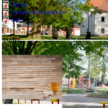
Radovanje
Gospodarske zone Slavonski Kobaš
Živike
NAJAVE