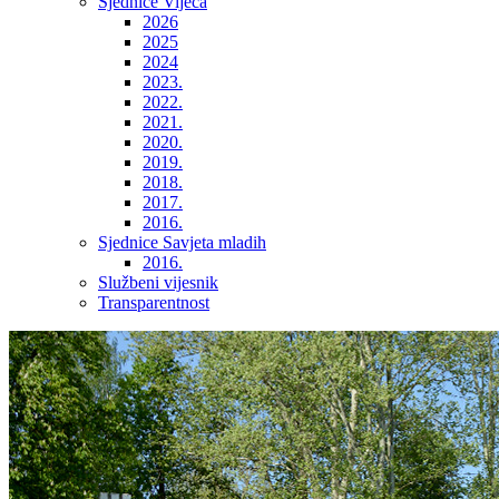
Sjednice Vijeća
2026
2025
2024
2023.
2022.
2021.
2020.
2019.
2018.
2017.
2016.
Sjednice Savjeta mladih
2016.
Službeni vijesnik
Transparentnost