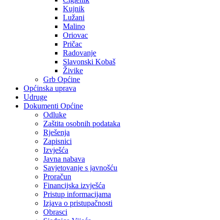
Kujnik
Lužani
Malino
Oriovac
Pričac
Radovanje
Slavonski Kobaš
Živike
Grb Općine
Općinska uprava
Udruge
Dokumenti Općine
Odluke
Zaštita osobnih podataka
Rješenja
Zapisnici
Izvješća
Javna nabava
Savjetovanje s javnošću
Proračun
Financijska izvješća
Pristup informacijama
Izjava o pristupačnosti
Obrasci