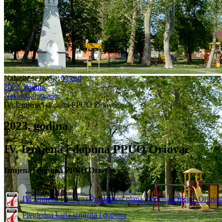
Nalazite se ovdje:
Vijesti
2023. godina
Nekategorizirano
IV. Izmjena i dopuna PPUO Oriovac
2023. godina
IV. Izmjena i dopuna PPUO Oriovac
Izmjena i dopuna PPUO Oriovac
IV. Izmjena i dopuna Prostornog plana uređenja Općine Oriova
Pregledna karta izmjena i dopuna