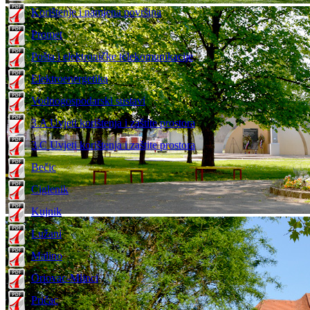
Korištenje i namjena površina
Promet
Pošta i elektroničke telekomunikacije
Elektroenergetika
Vodnogospodarski sustavi
3.A Uvjeti korištenja i zaštite prostora
3.C Uvjeti korištenja i zaštite prostora
Bečic
Ciglenik
Kujnik
Lužani
Malino
Oriovac-Mlinci
Pričac