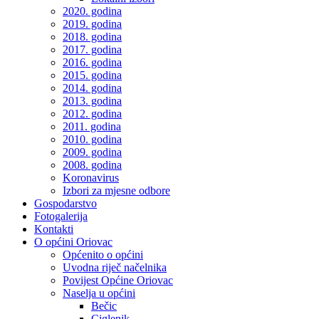
2020. godina
2019. godina
2018. godina
2017. godina
2016. godina
2015. godina
2014. godina
2013. godina
2012. godina
2011. godina
2010. godina
2009. godina
2008. godina
Koronavirus
Izbori za mjesne odbore
Gospodarstvo
Fotogalerija
Kontakti
O općini Oriovac
Općenito o općini
Uvodna riječ načelnika
Povijest Općine Oriovac
Naselja u općini
Bečic
Ciglenik