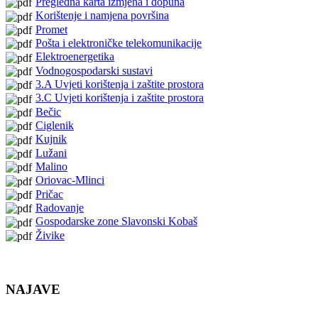
Pregledna karta izmjena i dopuna
Korištenje i namjena površina
Promet
Pošta i elektroničke telekomunikacije
Elektroenergetika
Vodnogospodarski sustavi
3.A Uvjeti korištenja i zaštite prostora
3.C Uvjeti korištenja i zaštite prostora
Bečic
Ciglenik
Kujnik
Lužani
Malino
Oriovac-Mlinci
Pričac
Radovanje
Gospodarske zone Slavonski Kobaš
Živike
NAJAVE