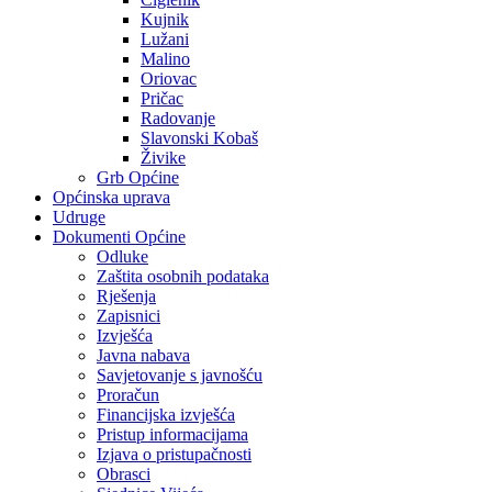
Kujnik
Lužani
Malino
Oriovac
Pričac
Radovanje
Slavonski Kobaš
Živike
Grb Općine
Općinska uprava
Udruge
Dokumenti Općine
Odluke
Zaštita osobnih podataka
Rješenja
Zapisnici
Izvješća
Javna nabava
Savjetovanje s javnošću
Proračun
Financijska izvješća
Pristup informacijama
Izjava o pristupačnosti
Obrasci