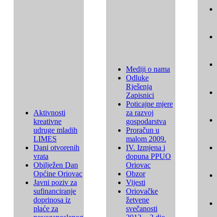
Mediji o nama
Odluke
Rješenja
Zapisnici
Poticajne mjere
Aktivnosti
za razvoj
kreativne
gospodarstva
udruge mladih
Proračun u
LIMES
malom 2009.
Dani otvorenih
IV. Izmjena i
vrata
dopuna PPUO
Obilježen Dan
Oriovac
Općine Oriovac
Obzor
Javni poziv za
Vijesti
sufinanciranje
Oriovačke
doprinosa iz
žetvene
plaće za
svečanosti