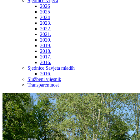
Sjednice Vijeća
2026
2025
2024
2023.
2022.
2021.
2020.
2019.
2018.
2017.
2016.
Sjednice Savjeta mladih
2016.
Službeni vijesnik
Transparentnost