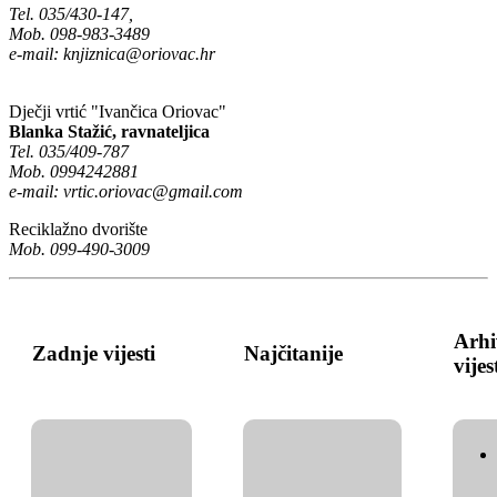
Tel. 035/430-147,
Mob. 098-983-3489
e-mail:
knjiznica@oriovac.hr
Dječji vrtić "Ivančica Oriovac"
Blanka Stažić, ravnateljica
Tel. 035/409-787
Mob. 0994242881
e-mail:
vrtic.oriovac@gmail.com
Reciklažno dvorište
Mob. 099-490-3009
Arhi
Zadnje vijesti
Najčitanije
vijes