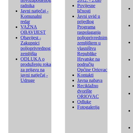
novozaposlenog
2012. - 2.dio
radnika
Povijesne
Javni natječaj -
ličnosti
Komunalni
Javni uvid u
redar
prijedlog
VAŽNA
Programa
OBAVIJEST
raspolaganja
Obavijest -
poljoprivrednim
Zakupnici
zemljištem u
poljoprivrednog
vlasništvu
zemljišta
Republike
ODLUKA o
Hrvatske na
produženju roka
području
za prijavu na
Općine Oriovac
javni natječaj -
Kontakti
Udruge
Javna nabava
Reciklažno
dvorište
ORIOVAC
Odluke
Fotogalerija