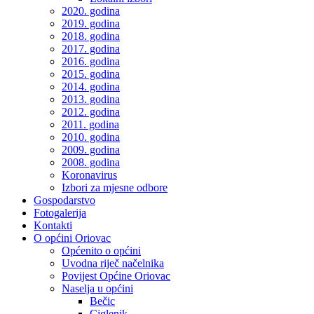
2020. godina
2019. godina
2018. godina
2017. godina
2016. godina
2015. godina
2014. godina
2013. godina
2012. godina
2011. godina
2010. godina
2009. godina
2008. godina
Koronavirus
Izbori za mjesne odbore
Gospodarstvo
Fotogalerija
Kontakti
O općini Oriovac
Općenito o općini
Uvodna riječ načelnika
Povijest Općine Oriovac
Naselja u općini
Bečic
Ciglenik