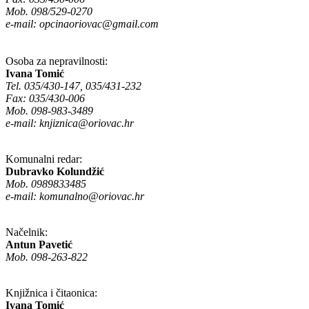
Mob. 098/529-0270
e-mail:
opcinaoriovac@gmail.com
Osoba za nepravilnosti:
Ivana Tomić
Tel. 035/430-147, 035/431-232
Fax: 035/430-006
Mob. 098-983-3489
e-mail:
knjiznica@oriovac.hr
Komunalni redar:
Dubravko Kolundžić
Mob. 0989833485
e-mail:
komunalno@oriovac.hr
Načelnik:
Antun Pavetić
Mob. 098-263-822
Knjižnica i čitaonica:
Ivana Tomić