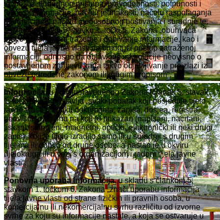
javnosti i slobodnog pristupa, pravodobnosti, potpunosti i
točnosti informacija, načelu jednakosti, načelu raspolaganja
informacijom, načelu međusobnog poštivanja i suradnje te,
sukladno članku 5. stavku 1. točki 5. Zakona „obuhvaća
pravo korisnika na traženje i dobivanje informacije, kao i
obvezu tijela javne vlasti da omogući pristup zatraženoj
informaciji, odnosno da objavljuje informacije neovisno o
postavljenom zahtjevu kada takvo objavljivanje proizlazi iz
obveze određene zakonom ili drugim propisom“.
Informacija
, u smislu navedenog Zakona (članak 5. stavak
1. točka 3.), predstavlja „svaki podatak koji posjeduje tijelo
javne vlasti u obliku dokumenta, zapisa, dosjea, registra,
neovisno o načinu na koji je prikazan (napisani, nacrtani,
tiskani, snimljeni, magnetni, optički, elektronički ili neki drugi
zapis), koji je tijelo izradilo samo ili u suradnji s drugim
tijelima ili dobilo od druge osobe, a nastao je u okviru
djelokruga ili u vezi s organizacijom i radom tijela javne
vlasti“.
Ponovna uporaba informacija
, u skladu s člankom 5.
stavkom 1. točkom 6. Zakona „znači uporabu informacija
tijela javne vlasti od strane fizičkih ili pravnih osoba, u
komercijalnu ili nekomercijalnu svrhu različitu od izvorne
svrhe za koju su informacije nastale, a koja se ostvaruje u