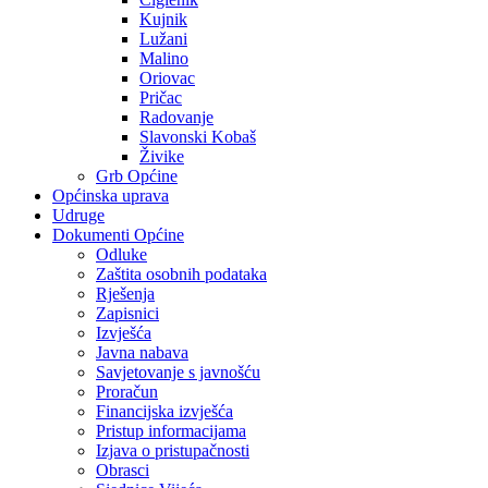
Kujnik
Lužani
Malino
Oriovac
Pričac
Radovanje
Slavonski Kobaš
Živike
Grb Općine
Općinska uprava
Udruge
Dokumenti Općine
Odluke
Zaštita osobnih podataka
Rješenja
Zapisnici
Izvješća
Javna nabava
Savjetovanje s javnošću
Proračun
Financijska izvješća
Pristup informacijama
Izjava o pristupačnosti
Obrasci