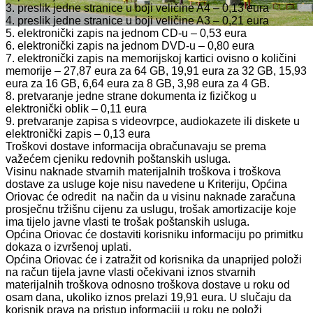
3. preslik jedne stranice u boji veličine A4 – 0,13 eura
4. preslik jedne stranice u boji veličine A3 – 0,21 eura
5. elektronički zapis na jednom CD-u – 0,53 eura
6. elektronički zapis na jednom DVD-u – 0,80 eura
7. elektronički zapis na memorijskoj kartici ovisno o količini
memorije – 27,87 eura za 64 GB, 19,91 eura za 32 GB, 15,93
eura za 16 GB, 6,64 eura za 8 GB, 3,98 eura za 4 GB.
8. pretvaranje jedne strane dokumenta iz fizičkog u
elektronički oblik – 0,11 eura
9. pretvaranje zapisa s videovrpce, audiokazete ili diskete u
elektronički zapis – 0,13 eura
Troškovi dostave informacija obračunavaju se prema
važećem cjeniku redovnih poštanskih usluga.
Visinu naknade stvarnih materijalnih troškova i troškova
dostave za usluge koje nisu navedene u Kriteriju, Općina
Oriovac će odredit na način da u visinu naknade zaračuna
prosječnu tržišnu cijenu za uslugu, trošak amortizacije koje
ima tijelo javne vlasti te trošak poštanskih usluga.
Općina Oriovac će dostaviti korisniku informaciju po primitku
dokaza o izvršenoj uplati.
Općina Oriovac će i zatražit od korisnika da unaprijed položi
na račun tijela javne vlasti očekivani iznos stvarnih
materijalnih troškova odnosno troškova dostave u roku od
osam dana, ukoliko iznos prelazi 19,91 eura. U slučaju da
korisnik prava na pristup informaciji u roku ne položi