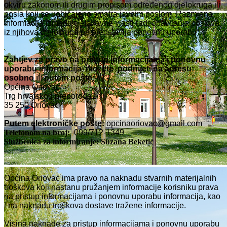
okviru zakonom ili drugim propisom određenog djelokruga ili
posla koji se uobičajeno smatra javnim poslom. Razmjena
informacija između tijela javne vlasti radi obavljanja poslova
iz njihova djelokruga ne predstavlja ponovnu uporabu“.
Zahtjev za pravo na pristup informacijama i ponovnu
uporabu informacija možete podnijeti na adresu:
osobno ili putem pošte
:
Općina Oriovac
Trg hrvatskog preporoda1
35 250 Oriovac
Putem elektroničke pošte:
opcinaoriovac@gmail.com
Telefonom na broj:
099/712-1349
Službenica za informiranje: Suzana Beketić
Općina Oriovac ima pravo na naknadu stvarnih materijalnih
troškova koji nastanu pružanjem informacije korisniku prava
na pristup informacijama i ponovnu uporabu informacija, kao
i na naknadu troškova dostave tražene informacije.
Visina naknade za pristup informacijama i ponovnu uporabu