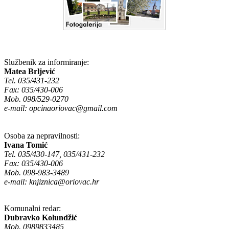
Službenik za informiranje:
Matea Brljević
Tel. 035/431-232
Fax: 035/430-006
Mob. 098/529-0270
e-mail:
opcinaoriovac@gmail.com
Osoba za nepravilnosti:
Ivana Tomić
Tel. 035/430-147, 035/431-232
Fax: 035/430-006
Mob. 098-983-3489
e-mail:
knjiznica@oriovac.hr
Komunalni redar:
Dubravko Kolundžić
Mob. 0989833485