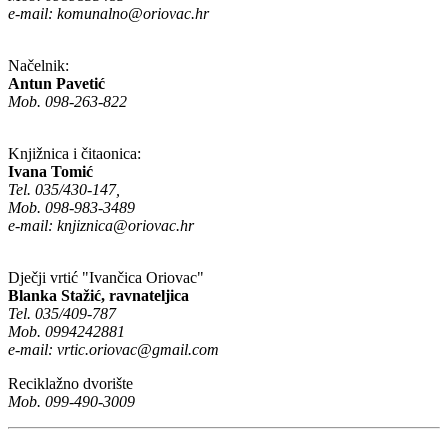
e-mail:
komunalno@oriovac.hr
Načelnik:
Antun Pavetić
Mob. 098-263-822
Knjižnica i čitaonica:
Ivana Tomić
Tel. 035/430-147,
Mob. 098-983-3489
e-mail:
knjiznica@oriovac.hr
Dječji vrtić "Ivančica Oriovac"
Blanka Stažić, ravnateljica
Tel. 035/409-787
Mob. 0994242881
e-mail:
vrtic.oriovac@gmail.com
Reciklažno dvorište
Mob. 099-490-3009