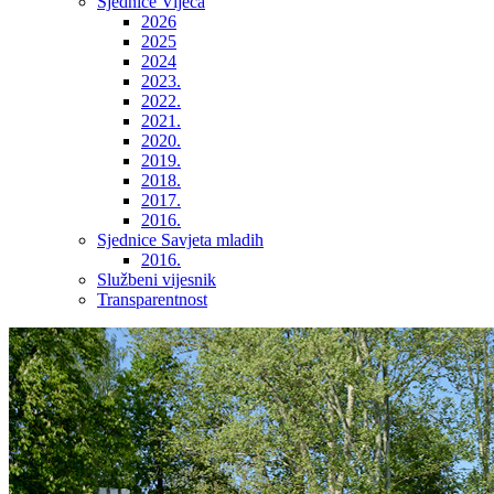
Sjednice Vijeća
2026
2025
2024
2023.
2022.
2021.
2020.
2019.
2018.
2017.
2016.
Sjednice Savjeta mladih
2016.
Službeni vijesnik
Transparentnost