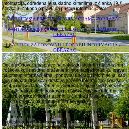
informacija, određena je sukladno kriterijima iz članka 19.
stavka 3. Zakona o pravu na pristup informacijama:
ZAHTJEV ZA PRISTUP INFORMACIJAMA - OBRAZAC
ZAHTJEV ZA ISPRAVAK ILI DOPUNU INFORMACIJE -
OBRAZAC
ZAHTJEV ZA PONOVNU UPORABU INFORMACIJA -
OBRAZAC
Općina Oriovac ima pravo na naknadu stvarnih materijalnih
troškova koji nastanu pružanjem informacije korisniku prava
na pristup informacijama i ponovnu uporabu informacija, kao
i na naknadu troškova dostave tražene informacije, koja se
naplaćuje sukladno Kriteriju za određivanje visine naknade
stvarnih materijalnih troškova i troškova dostave informacije
(dalje u tekstu: Kriterij) na temelju članka 19. stavka 2.
Zakona o pravu na pristup informacijama.
Visina naknade stvarnih materijalnih troškova određuje se u
sljedećem iznosu:
1. preslik jedne stranice veličine A4 – 0,03 eura
2. preslik jedne stranice veličine A3 – 0,07 eura