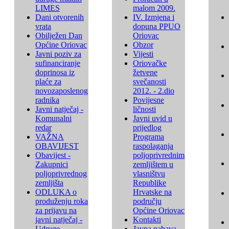
LIMES
malom 2009.
Dani otvorenih
IV. Izmjena i
vrata
dopuna PPUO
Obilježen Dan
Oriovac
Općine Oriovac
Obzor
Javni poziv za
Vijesti
sufinanciranje
Oriovačke
doprinosa iz
žetvene
plaće za
svečanosti
novozaposlenog
2012. - 2.dio
radnika
Povijesne
Javni natječaj -
ličnosti
Komunalni
Javni uvid u
redar
prijedlog
VAŽNA
Programa
OBAVIJEST
raspolaganja
Obavijest -
poljoprivrednim
Zakupnici
zemljištem u
poljoprivrednog
vlasništvu
zemljišta
Republike
ODLUKA o
Hrvatske na
produženju roka
području
za prijavu na
Općine Oriovac
javni natječaj -
Kontakti
Udruge
Javna nabava