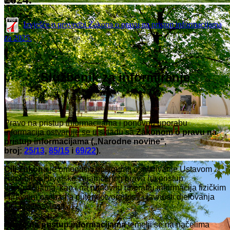
Izvješće o provedbi Zakona o pravu na pristup informacijama
za 2025.
Službenik za informiranje
Pravo na pristup informacijama i ponovnu uporabu
informacija ostvaruje se u skladu sa
Zakonom o pravu na
pristup informacijama („Narodne novine“,
broj:
25/13
,
85/15
i
69/22
).
Cilj Zakona
je omogućiti i osigurati ostvarivanje Ustavom
Republike Hrvatske zajamčenog prava na pristup
informacijama, kao i na ponovnu uporabu informacija fizičkim
i pravnim osobama putem otvorenosti i javnosti djelovanja
tijela javne vlasti.
Pravo na pristup informacijama
temelji se na načelima