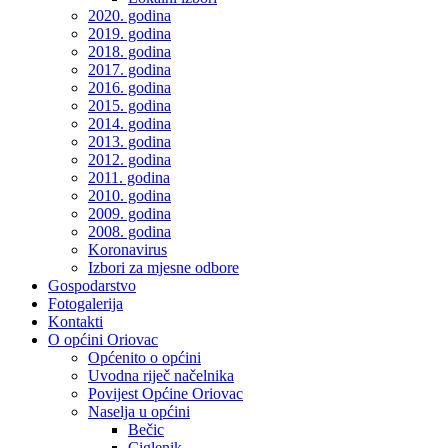
2020. godina
2019. godina
2018. godina
2017. godina
2016. godina
2015. godina
2014. godina
2013. godina
2012. godina
2011. godina
2010. godina
2009. godina
2008. godina
Koronavirus
Izbori za mjesne odbore
Gospodarstvo
Fotogalerija
Kontakti
O općini Oriovac
Općenito o općini
Uvodna riječ načelnika
Povijest Općine Oriovac
Naselja u općini
Bečic
Ciglenik