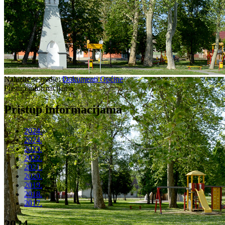
Nalazite se ovdje:
Dokumenti Općine
Pristup informacijama
Pristup informacijama
2024.
2024.
2023.
2022.
2021.
2020.
2019.
2018.
2017.
2024.