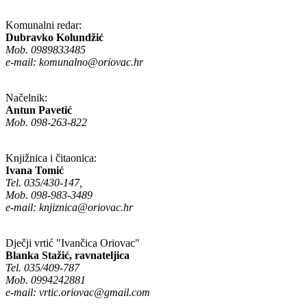
Komunalni redar:
Dubravko Kolundžić
Mob. 0989833485
e-mail:
komunalno@oriovac.hr
Načelnik:
Antun Pavetić
Mob. 098-263-822
Knjižnica i čitaonica:
Ivana Tomić
Tel. 035/430-147,
Mob. 098-983-3489
e-mail:
knjiznica@oriovac.hr
Dječji vrtić "Ivančica Oriovac"
Blanka Stažić, ravnateljica
Tel. 035/409-787
Mob. 0994242881
e-mail:
vrtic.oriovac@gmail.com