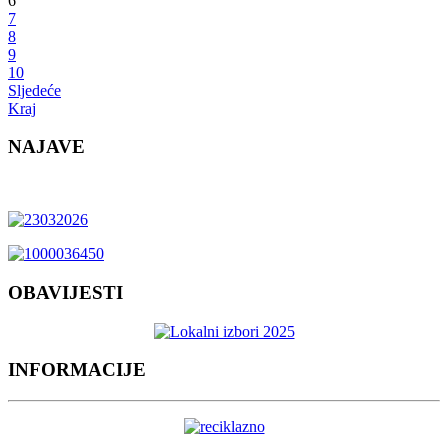
6
7
8
9
10
Sljedeće
Kraj
NAJAVE
OBAVIJESTI
INFORMACIJE