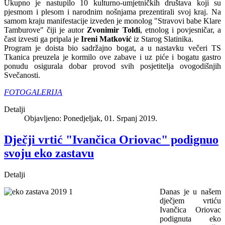
Ukupno je nastupilo 10 kulturno-umjetničkih društava koji su
pjesmom i plesom i narodnim nošnjama prezentirali svoj kraj. Na
samom kraju manifestacije izveden je monolog "Stravovi babe Klare
Tamburove" čiji je autor
Zvonimir Toldi
, etnolog i povjesničar, a
čast izvesti ga pripala je
Ireni Matković
iz Starog Slatinika.
Program je doista bio sadržajno bogat, a u nastavku večeri TS
Tkanica preuzela je kormilo ove zabave i uz piće i bogatu gastro
ponudu osigurala dobar provod svih posjetitelja ovogodišnjih
Svečanosti.
FOTOGALERIJA
Detalji
Objavljeno: Ponedjeljak, 01. Srpanj 2019.
Dječji vrtić "Ivančica Oriovac" podignuo
svoju eko zastavu
Detalji
Danas je u našem
dječjem vrtiću
Ivančica Oriovac
podignuta eko