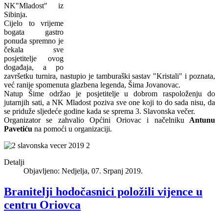
NK"Mladost" iz
Sibinja.
Cijelo to vrijeme
bogata gastro
ponuda spremno je
čekala sve
posjetitelje ovog
događaja, a po
završetku turnira, nastupio je tamburaški sastav "Kristali" i poznata,
već ranije spomenuta glazbena legenda, Šima Jovanovac.
Natup Šime održao je posjetitelje u dobrom raspoloženju do
jutarnjih sati, a NK Mladost poziva sve one koji to do sada nisu, da
se priduže sljedeće godine kada se sprema 3. Slavonska večer.
Organizator se zahvalio Općini Oriovac i načelniku
Antunu
Pavetiću
na pomoći u organizaciji.
Detalji
Objavljeno: Nedjelja, 07. Srpanj 2019.
Branitelji hodočasnici položili vijence u
centru Oriovca