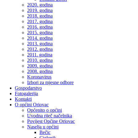
2020. godina
2019. godina
2018. godina
2017. godina
2016. godina
2015. godina
2014. godina
2013. godina
2012. godina
2011. godina
2010. godina
2009. godina
2008. godina
Koronavirus
Izbori za mjesne odbore
Gospodarstvo
Fotogalerija
Kontakti
O općini Oriovac
Općenito o općini
Uvodna riječ načelnika
Povijest Općine Oriovac
Naselja u općini
Bečic
Ciglenik