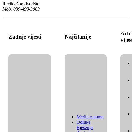
Reciklažno dvorište
Mob. 099-490-3009
Arhi
Zadnje vijesti
Najčitanije
vijes
Mediji o nama
Odluke
Rješenja