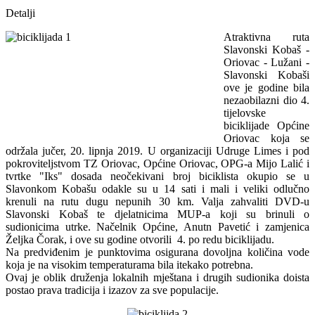
Detalji
Atraktivna ruta
Slavonski Kobaš -
Oriovac - Lužani -
Slavonski Kobaši
ove je godine bila
nezaobilazni dio 4.
tijelovske
biciklijade Općine
Oriovac koja se
održala jučer, 20. lipnja 2019. U organizaciji Udruge Limes i pod
pokroviteljstvom TZ Oriovac, Općine Oriovac, OPG-a Mijo Lalić i
tvrtke "Iks" dosada neočekivani broj biciklista okupio se u
Slavonkom Kobašu odakle su u 14 sati i mali i veliki odlučno
krenuli na rutu dugu nepunih 30 km. Valja zahvaliti DVD-u
Slavonski Kobaš te djelatnicima MUP-a koji su brinuli o
sudionicima utrke. Načelnik Općine, Anutn Pavetić i zamjenica
Željka Čorak, i ove su godine otvorili 4. po redu biciklijadu.
Na predviđenim je punktovima osigurana dovoljna količina vode
koja je na visokim temperaturama bila itekako potrebna.
Ovaj je oblik druženja lokalnih mještana i drugih sudionika doista
postao prava tradicija i izazov za sve populacije.