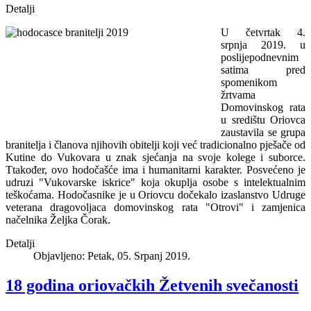
Detalji
U četvrtak 4.
srpnja 2019. u
poslijepodnevnim
satima pred
spomenikom
žrtvama
Domovinskog rata
u središtu Oriovca
zaustavila se grupa
branitelja i članova njihovih obitelji koji već tradicionalno pješače od
Kutine do Vukovara u znak sjećanja na svoje kolege i suborce.
Ttakođer, ovo hodočašće ima i humanitarni karakter. Posvećeno je
udruzi "Vukovarske iskrice" koja okuplja osobe s intelektualnim
teškoćama. Hodočasnike je u Oriovcu dočekalo izaslanstvo Udruge
veterana dragovoljaca domovinskog rata "Otrovi" i zamjenica
načelnika Željka Čorak.
Detalji
Objavljeno: Petak, 05. Srpanj 2019.
18 godina oriovačkih Žetvenih svečanosti