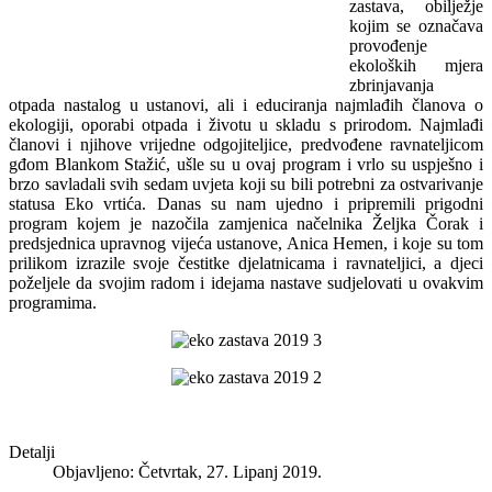
zastava, obilježje
kojim se označava
provođenje
ekoloških mjera
zbrinjavanja
otpada nastalog u ustanovi, ali i educiranja najmlađih članova o
ekologiji, oporabi otpada i životu u skladu s prirodom. Najmlađi
članovi i njihove vrijedne odgojiteljice, predvođene ravnateljicom
gđom Blankom Stažić, ušle su u ovaj program i vrlo su uspješno i
brzo savladali svih sedam uvjeta koji su bili potrebni za ostvarivanje
statusa Eko vrtića. Danas su nam ujedno i pripremili prigodni
program kojem je nazočila zamjenica načelnika Željka Čorak i
predsjednica upravnog vijeća ustanove, Anica Hemen, i koje su tom
prilikom izrazile svoje čestitke djelatnicama i ravnateljici, a djeci
poželjele da svojim radom i idejama nastave sudjelovati u ovakvim
programima.
Detalji
Objavljeno: Četvrtak, 27. Lipanj 2019.