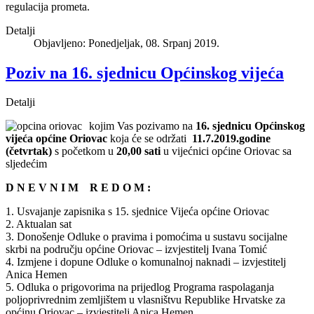
regulacija prometa.
Detalji
Objavljeno: Ponedjeljak, 08. Srpanj 2019.
Poziv na 16. sjednicu Općinskog vijeća
Detalji
kojim Vas pozivamo na
16. sjednicu Općinskog
vijeća općine Oriovac
koja će se održati
11.7.2019.godine
(četvrtak)
s početkom u
20,00 sati
u vijećnici općine Oriovac sa
sljedećim
D N E V N I M R E D O M :
1. Usvajanje zapisnika s 15. sjednice Vijeća općine Oriovac
2. Aktualan sat
3. Donošenje Odluke o pravima i pomoćima u sustavu socijalne
skrbi na području općine Oriovac – izvjestitelj Ivana Tomić
4. Izmjene i dopune Odluke o komunalnoj naknadi – izvjestitelj
Anica Hemen
5. Odluka o prigovorima na prijedlog Programa raspolaganja
poljoprivrednim zemljištem u vlasništvu Republike Hrvatske za
općinu Oriovac – izvjestitelj Anica Hemen