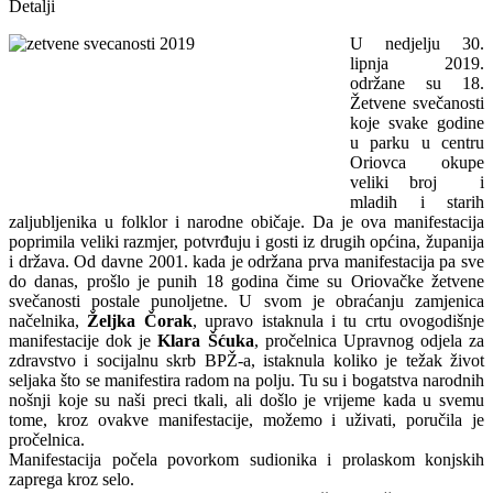
Detalji
U nedjelju 30.
lipnja 2019.
održane su 18.
Žetvene svečanosti
koje svake godine
u parku u centru
Oriovca okupe
veliki broj i
mladih i starih
zaljubljenika u folklor i narodne običaje. Da je ova manifestacija
poprimila veliki razmjer, potvrđuju i gosti iz drugih općina, županija
i država. Od davne 2001. kada je održana prva manifestacija pa sve
do danas, prošlo je punih 18 godina čime su Oriovačke žetvene
svečanosti postale punoljetne. U svom je obraćanju zamjenica
načelnika,
Željka Čorak
, upravo istaknula i tu crtu ovogodišnje
manifestacije dok je
Klara Šćuka
, pročelnica Upravnog odjela za
zdravstvo i socijalnu skrb BPŽ-a, istaknula koliko je težak život
seljaka što se manifestira radom na polju. Tu su i bogatstva narodnih
nošnji koje su naši preci tkali, ali došlo je vrijeme kada u svemu
tome, kroz ovakve manifestacije, možemo i uživati, poručila je
pročelnica.
Manifestacija počela povorkom sudionika i prolaskom konjskih
zaprega kroz selo.