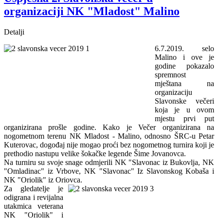
organizaciji NK "Mladost" Malino
Detalji
6.7.2019. selo
Malino i ove je
godine pokazalo
spremnost
mještana na
organizaciju
Slavonske večeri
koja je u ovom
mjestu prvi put
organizirana prošle godine. Kako je Večer organizirana na
nogometnom terenu NK Mladost - Malino, odnosno ŠRC-u Petar
Kuterovac, dogođaj nije mogao proći bez nogometnog turnira koji je
prethodio nastupu velike šokačke legende Šime Jovanovca.
Na turniru su svoje snage odmjerili NK "Slavonac iz Bukovlja, NK
"Omladinac" iz Vrbove, NK "Slavonac" Iz Slavonskog Kobaša i
NK "Oriolik" iz Oriovca.
Za gledatelje je
odigrana i revijalna
utakmica veterana
NK "Oriolik" i