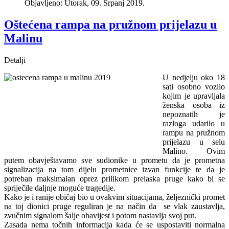
Objavljeno: Utorak, 09. Srpanj 2019.
Oštećena rampa na pružnom prijelazu u
Malinu
Detalji
U nedjelju oko 18
sati osobno vozilo
kojim je upravljala
ženska osoba iz
nepoznatih je
razloga udarilo u
rampu na pružnom
prijelazu u selu
Malino. Ovim
putem obavještavamo sve sudionike u prometu da je prometna
signalizacija na tom dijelu prometnice izvan funkcije te da je
potreban maksimalan oprez prilikom prelaska pruge kako bi se
spriječile daljnje moguće tragedije.
Kako je i ranije običaj bio u ovakvim situacijama, željeznički promet
na toj dionici pruge reguliran je na način da se vlak zaustavlja,
zvučnim signalom šalje obavijest i potom nastavlja svoj put.
Zasada nema točnih informacija kada će se uspostaviti normalna