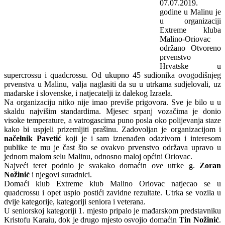
07.07.2019.
godine u Malinu je
u organizaciji
Extreme kluba
Malino-Oriovac
održano Otvoreno
prvenstvo
Hrvatske u
supercrossu i quadcrossu. Od ukupno 45 sudionika ovogodišnjeg
prvenstva u Malinu, valja naglasiti da su u utrkama sudjelovali, uz
mađarske i slovenske, i natjecatelji iz dalekog Izraela.
Na organizaciju nitko nije imao previše prigovora. Sve je bilo u u
skaldu najvišim standardima. Mjesec srpanj vozačima je donio
visoke temperature, a vatrogascima puno posla oko polijevanja staze
kako bi uspjeli prizemljiti prašinu. Zadovoljan je organizacijom i
načelnik Pavetić
koji je i sam iznenađen odazivom i interesom
publike te mu je čast što se ovakvo prvenstvo održava upravo u
jednom malom selu Malinu, odnosno maloj općini Oriovac.
Najveći teret podnio je svakako domaćin ove utrke g.
Zoran
Nožinić
i njegovi suradnici.
Domaći klub Extreme klub Malino Oriovac natjecao se u
quadcrossu i opet uspio postići zavidne rezultate. Utrka se vozila u
dvije kategorije, kategoriji seniora i veterana.
U seniorskoj kategoriji 1. mjesto pripalo je mađarskom predstavniku
Kristofu Karaiu, dok je drugo mjesto osvojio domaćin
Tin Nožinić
.