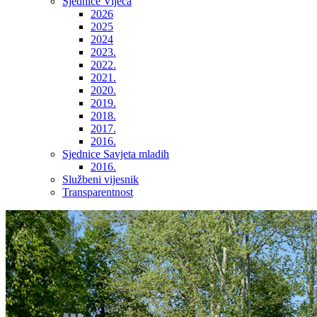
Sjednice Vijeća
2026
2025
2024
2023.
2022.
2021.
2020.
2019.
2018.
2017.
2016.
Sjednice Savjeta mladih
2016.
Službeni vijesnik
Transparentnost