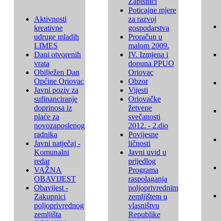
Zapisnici
Poticajne mjere
Aktivnosti
za razvoj
kreativne
gospodarstva
udruge mladih
Proračun u
LIMES
malom 2009.
Dani otvorenih
IV. Izmjena i
vrata
dopuna PPUO
Obilježen Dan
Oriovac
Općine Oriovac
Obzor
Javni poziv za
Vijesti
sufinanciranje
Oriovačke
doprinosa iz
žetvene
plaće za
svečanosti
novozaposlenog
2012. - 2.dio
radnika
Povijesne
Javni natječaj -
ličnosti
Komunalni
Javni uvid u
redar
prijedlog
VAŽNA
Programa
OBAVIJEST
raspolaganja
Obavijest -
poljoprivrednim
Zakupnici
zemljištem u
poljoprivrednog
vlasništvu
zemljišta
Republike