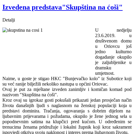
Izvedena predstava"Skupština na ćoši"
Detalji
U nedjelju
23.6.2019. u
društvenom domu
u Oriovcu još
jedno kulturno
događanje okupilo
je zaljubljenike u
dramsku
umjetnost.
Naime, u goste je stigao HKC "Bunjevačko kolo" iz Subotice koji
su već ranije bilježili nekoliko nastupa u općini Oriovac.
Ovaj je put za mještane izveden zanimljiv i komičan komad pod
nazivom "Skupština na ćoši".
Kroz ovaj su igrokaz gosti pokušali prikazati jedan prosječan način
života današnjih ljudi s naglasnom na ženskoj populaciji koja u
predstavi dominira. Tračanja, ogovaranja s dobrim dijelom na
ljubavnim prijevarama i požudama, okupilo je žene jednog sela u
popodnevnim satima na klupčici pred kućom. U određenim se
trenucima ženama pridružuje i lokalni župnik koji kroz sakrament
ispovjedi otkriva svoju naklonost i interes prema ljubavnom životu.