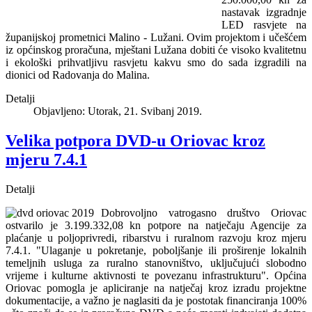
nastavak izgradnje
LED rasvjete na
županijskoj prometnici Malino - Lužani. Ovim projektom i učešćem
iz općinskog proračuna, mještani Lužana dobiti će visoko kvalitetnu
i ekološki prihvatljivu rasvjetu kakvu smo do sada izgradili na
dionici od Radovanja do Malina.
Detalji
Objavljeno: Utorak, 21. Svibanj 2019.
Velika potpora DVD-u Oriovac kroz
mjeru 7.4.1
Detalji
Dobrovoljno vatrogasno društvo Oriovac
ostvarilo je 3.199.332,08 kn potpore na natječaju Agencije za
plaćanje u poljoprivredi, ribarstvu i ruralnom razvoju kroz mjeru
7.4.1. "Ulaganje u pokretanje, poboljšanje ili proširenje lokalnih
temeljnih usluga za ruralno stanovništvo, uključujući slobodno
vrijeme i kulturne aktivnosti te povezanu infrastrukturu". Općina
Oriovac pomogla je apliciranje na natječaj kroz izradu projektne
dokumentacije, a važno je naglasiti da je postotak financiranja 100%