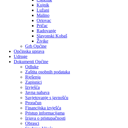
Kujnik
Lužani
Malino
Oriovac
Pričac
Radovanje
Slavonski Kobaš
Živike
Grb Općine
Općinska uprava
Udruge
Dokumenti Općine
Odluke
Zaštita osobnih podataka
Rješenja
Zapisnici
Izvješća
Javna nabava
Savjetovanje s javnošću
Proračun
Financijska izvješća
Pristup informacijama
Izjava o pristupačnosti
Obrasci