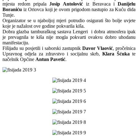
mjesta redom pripala
Josip Antolović
iz Beravaca i
Danijelu
Boraniću
iz Oriovca koji je ovom prigodom nastupio za Kuću dida
Tunje.
Organizator se u njaboljoj mjeri potrudio osigurati što bolje uvjete
koje je nažalost ove godine pokvarila kiša.
Dobra glazba tamburaškog sastava Lengeri i dobra atmosfera ipak
je prevagnila te kiša nije mogla pokvarti ovakvu dobro uhodanu
manifestaciju.
Fišijadu su posjetili i saborski zastupnik
Davor Vlaović
, pročelnica
Upravnog odjela za zdravstvo i socijalnu skrb,
Klara Šćuka
te
načelnik Općine
Antun Pavetić
.