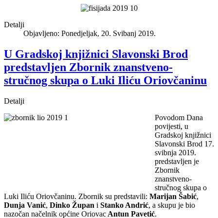
Detalji
Objavljeno: Ponedjeljak, 20. Svibanj 2019.
U Gradskoj knjižnici Slavonski Brod
predstavljen Zbornik znanstveno-
stručnog skupa o Luki Iliću Oriovčaninu
Detalji
Povodom Dana
povijesti, u
Gradskoj knjižnici
Slavonski Brod 17.
svibnja 2019.
predstavljen je
Zbornik
znanstveno-
stručnog skupa o
Luki Iliću Oriovčaninu. Zbornik su predstavili:
Marijan Šabić
,
Dunja Vanić
,
Dinko Župan
i
Stanko Andrić
, a skupu je bio
nazočan načelnik općine Oriovac
Antun Pavetić
.