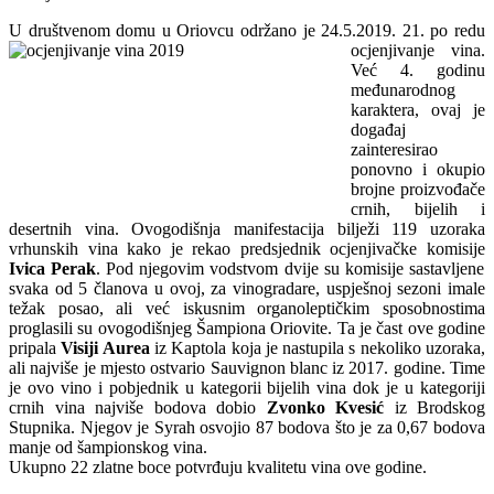
U društvenom domu u Oriovcu održano je
24.5.2019. 21. po redu
ocjenjivanje vina.
Već 4. godinu
međunarodnog
karaktera, ovaj je
događaj
zainteresirao
ponovno i okupio
brojne proizvođače
crnih, bijelih i
desertnih vina. Ovogodišnja manifestacija bilježi 119 uzoraka
vrhunskih vina kako je rekao predsjednik ocjenjivačke komisije
Ivica Perak
. Pod njegovim vodstvom dvije su komisije sastavljene
svaka od 5 članova u ovoj, za vinogradare, uspješnoj sezoni imale
težak posao, ali već iskusnim organoleptičkim sposobnostima
proglasili su ovogodišnjeg Šampiona Oriovite. Ta je čast ove godine
pripala
Visiji Aurea
iz Kaptola koja je nastupila s nekoliko uzoraka,
ali najviše je mjesto ostvario Sauvignon blanc iz 2017. godine. Time
je ovo vino i pobjednik u kategorii bijelih vina dok je u kategoriji
crnih vina najviše bodova dobio
Zvonko Kvesić
iz Brodskog
Stupnika. Njegov je Syrah osvojio 87 bodova što je za 0,67 bodova
manje od šampionskog vina.
Ukupno 22 zlatne boce potvrđuju kvalitetu vina ove godine.