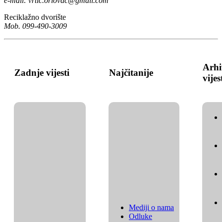
e-mail:
vrtic.oriovac@gmail.com
Reciklažno dvorište
Mob. 099-490-3009
Arhi
Zadnje vijesti
Najčitanije
vijes
Mediji o nama
Odluke