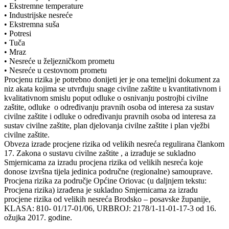
• Ekstremne temperature
• Industrijske nesreće
• Ekstremna suša
• Potresi
• Tuča
• Mraz
• Nesreće u željezničkom prometu
• Nesreće u cestovnom prometu
Procjenu rizika je potrebno donijeti jer je ona temeljni dokument za
niz akata kojima se utvrđuju snage civilne zaštite u kvantitativnom i
kvalitativnom smislu poput odluke o osnivanju postrojbi civilne
zaštite, odluke o određivanju pravnih osoba od interesa za sustav
civilne zaštite i odluke o određivanju pravnih osoba od interesa za
sustav civilne zaštite, plan djelovanja civilne zaštite i plan vježbi
civilne zaštite.
Obveza izrade procjene rizika od velikih nesreća regulirana člankom
17. Zakona o sustavu civilne zaštite , a izrađuje se sukladno
Smjernicama za izradu procjena rizika od velikih nesreća koje
donose izvršna tijela jedinica područne (regionalne) samouprave.
Procjena rizika za područje Općine Oriovac (u daljnjem tekstu:
Procjena rizika) izrađena je sukladno Smjernicama za izradu
procjene rizika od velikih nesreća Brodsko – posavske županije,
KLASA: 810- 01/17-01/06, URBROJ: 2178/1-11-01-17-3 od 16.
ožujka 2017. godine.