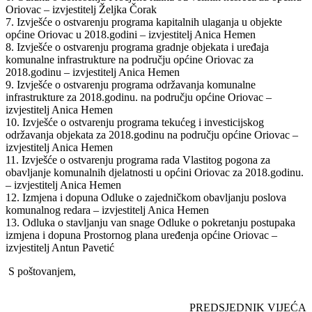
Oriovac – izvjestitelj Željka Čorak
7. Izvješće o ostvarenju programa kapitalnih ulaganja u objekte
općine Oriovac u 2018.godini – izvjestitelj Anica Hemen
8. Izvješće o ostvarenju programa gradnje objekata i uređaja
komunalne infrastrukture na području općine Oriovac za
2018.godinu – izvjestitelj Anica Hemen
9. Izvješće o ostvarenju programa održavanja komunalne
infrastrukture za 2018.godinu. na području općine Oriovac –
izvjestitelj Anica Hemen
10. Izvješće o ostvarenju programa tekućeg i investicijskog
održavanja objekata za 2018.godinu na području općine Oriovac –
izvjestitelj Anica Hemen
11. Izvješće o ostvarenju programa rada Vlastitog pogona za
obavljanje komunalnih djelatnosti u općini Oriovac za 2018.godinu.
– izvjestitelj Anica Hemen
12. Izmjena i dopuna Odluke o zajedničkom obavljanju poslova
komunalnog redara – izvjestitelj Anica Hemen
13. Odluka o stavljanju van snage Odluke o pokretanju postupaka
izmjena i dopuna Prostornog plana uređenja općine Oriovac –
izvjestitelj Antun Pavetić
S poštovanjem,
PREDSJEDNIK VIJEĆA