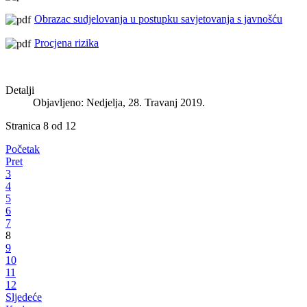
Obrazac sudjelovanja u postupku savjetovanja s javnošću
Procjena rizika
Detalji
Objavljeno: Nedjelja, 28. Travanj 2019.
Stranica 8 od 12
Početak
Pret
3
4
5
6
7
8
9
10
11
12
Sljedeće