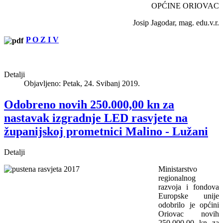
OPĆINE ORIOVAC
Josip Jagodar, mag. edu.v.r.
P O Z I V
Detalji
Objavljeno: Petak, 24. Svibanj 2019.
Odobreno novih 250.000,00 kn za
nastavak izgradnje LED rasvjete na
županijskoj prometnici Malino - Lužani
Detalji
Ministarstvo
regionalnog
razvoja i fondova
Europske unije
odobrilo je općini
Oriovac novih
250.000,00 kn za