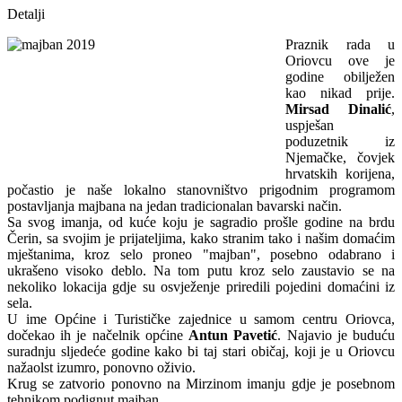
Detalji
Praznik rada u
Oriovcu ove je
godine obilježen
kao nikad prije.
Mirsad Dinalić
,
uspješan
poduzetnik iz
Njemačke, čovjek
hrvatskih korijena,
počastio je naše lokalno stanovništvo prigodnim programom
postavljanja majbana na jedan tradicionalan bavarski način.
Sa svog imanja, od kuće koju je sagradio prošle godine na brdu
Čerin, sa svojim je prijateljima, kako stranim tako i našim domaćim
mještanima, kroz selo proneo "majban", posebno odabrano i
ukrašeno visoko deblo. Na tom putu kroz selo zaustavio se na
nekoliko lokacija gdje su osvježenje priredili pojedini domaćini iz
sela.
U ime Općine i Turističke zajednice u samom centru Oriovca,
dočekao ih je načelnik općine
Antun Pavetić
. Najavio je buduću
suradnju sljedeće godine kako bi taj stari običaj, koji je u Oriovcu
nažaolst izumro, ponovno oživio.
Krug se zatvorio ponovno na Mirzinom imanju gdje je posebnom
tehnikom podignut majban.