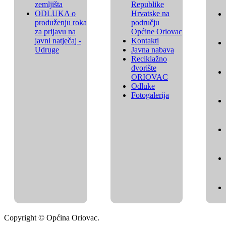
zemljišta
Republike
ODLUKA o
Hrvatske na
produženju roka
području
za prijavu na
Općine Oriovac
javni natječaj -
Kontakti
Udruge
Javna nabava
Reciklažno
dvorište
ORIOVAC
Odluke
Fotogalerija
Copyright © Općina Oriovac.