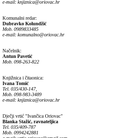
e-mail:
knjiznica@oriovac.hr
Komunalni redar:
Dubravko Kolundžić
Mob. 0989833485
e-mail:
komunalno@oriovac.hr
Načelnik:
Antun Pavetić
Mob. 098-263-822
Knjižnica i čitaonica:
Ivana Tomić
Tel. 035/430-147,
Mob. 098-983-3489
e-mail:
knjiznica@oriovac.hr
Dječji vrtić "Ivančica Oriovac"
Blanka Stažić, ravnateljica
Tel. 035/409-787
Mob. 0994242881