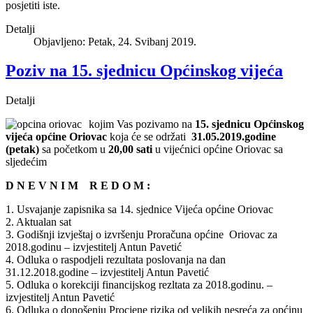
posjetiti iste.
Detalji
Objavljeno: Petak, 24. Svibanj 2019.
Poziv na 15. sjednicu Općinskog vijeća
Detalji
kojim Vas pozivamo na
15. sjednicu Općinskog
vijeća općine Oriovac
koja će se održati
31.05.2019.godine
(petak)
sa početkom u
20,00 sati
u vijećnici općine Oriovac sa
sljedećim
D N E V N I M R E D O M :
1. Usvajanje zapisnika sa 14. sjednice Vijeća općine Oriovac
2. Aktualan sat
3. Godišnji izvještaj o izvršenju Proračuna općine Oriovac za
2018.godinu – izvjestitelj Antun Pavetić
4. Odluka o raspodjeli rezultata poslovanja na dan
31.12.2018.godine – izvjestitelj Antun Pavetić
5. Odluka o korekciji financijskog rezltata za 2018.godinu. –
izvjestitelj Antun Pavetić
6. Odluka o donošenju Procjene rizika od velikih nesreća za općinu