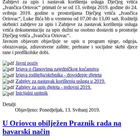
Zahtjevi za upis i nastavak korištenja usluga Dječjeg vrtića
„Ivančica Oriovac“ primati će se od 13. svibnja 2019. godine do 24.
svibnja 2019. godine u prostorijama Dječjeg vrtića „Ivančica
Oriovac“, Luke Ilića bb u vremenu od 07,00 do 13,00 sati. Roditelji
skrbnici zahtjeve za upis i Zahtjeve za nastavak korištenja usluga
vrtića dokumentaciju za upis dužni su osobno dostaviti u prostorije
Dječjeg vrtića „Ivančica Oriovac“.
Javnom objavom objavljuje se upis u program njege, odgoja,
obrazovanja, zdravstvene zaštite, prehrane i socijalne skrbi djece
rane i predškolske dobi.
Javni poziv
Izjava o članovima zajedničkog kućanstva
Izjava roditelja/skrbnika - dovođenje djeteta
Zahtjev za nastavak korištenja usluga u 2019.
Zahtjev za upis djeteta - redovni 2019.
Inicijalni upitnik
Detalji
Objavljeno: Ponedjeljak, 13. Svibanj 2019.
U Oriovcu obilježen Praznik rada na
bavarski način