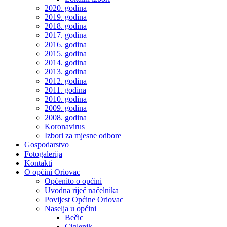
2020. godina
2019. godina
2018. godina
2017. godina
2016. godina
2015. godina
2014. godina
2013. godina
2012. godina
2011. godina
2010. godina
2009. godina
2008. godina
Koronavirus
Izbori za mjesne odbore
Gospodarstvo
Fotogalerija
Kontakti
O općini Oriovac
Općenito o općini
Uvodna riječ načelnika
Povijest Općine Oriovac
Naselja u općini
Bečic
Ciglenik