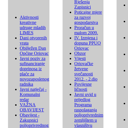
Rješenja
Zapisnici
Poticajne mjere
Aktivnosti
za razvoj
kreativne
gospodarstva
udruge mladih
Proračun u
LIMES
malom 2009.
Dani otvorenih
IV. Izmjena i
vrata
dopuna PPUO
Obilježen Dan
Oriovac
Općine Oriovac
Obzor
Javni poziv za
Vijesti
sufinanciranje
Oriovačke
doprinosa iz
žetvene
plaće za
svečanosti
novozaposlenog
2012. - 2.dio
radnika
Povijesne
Javni natječaj -
ličnosti
Komunalni
Javni uvid u
redar
prijedlog
VAŽNA
Programa
OBAVIJEST
raspolaganja
Obavijest -
poljoprivrednim
Zakupnici
zemljištem u
poljoprivrednog
vlasništvu