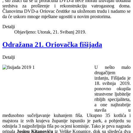
, što znači da se iz proračuna DVD-a neće morati izdvajati dodatna
sredstva za proširenje i rekonstrukciju vatrogasnog doma.
Članovima DVD-a Oriovac čestitke na uloženom trudu i nadamo se
da će uskoro mnoge mještane ugostiti u novim prostorima.
Detalji
Objavljeno: Utorak, 21. Svibanj 2019.
Odražana 21. Oriovačka fišijada
Detalji
U nešto malo
drugačijem
izdanju, Fišijada je
18. svibnja 2019.
ponovno okupila
strastvene ljubitelje
ribljih specijaliteta,
a one najhrabrije
stavila u
međusobno sučeljavanje kuhanjem fiša. Ukupno 35 kotlića i
majstora iz svih krajeva županije ispunilo je park, a pobjedu su
odnijela 3 najpoželjnija fiša po ocjeni komisije. Tako je prva nagrada
pripala
Josipu Kitanoviću
iz Velike Kopanice, dok su sljedeća dva