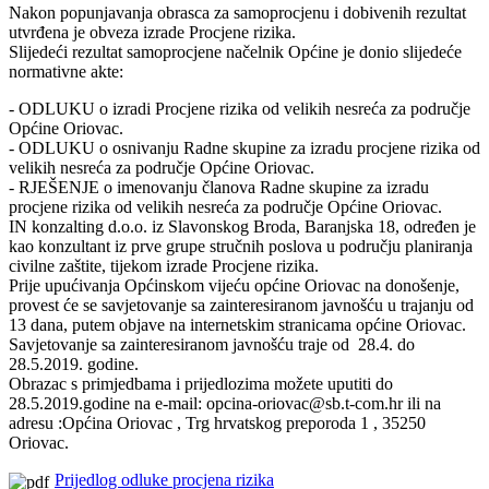
Nakon popunjavanja obrasca za samoprocjenu i dobivenih rezultat
utvrđena je obveza izrade Procjene rizika.
Slijedeći rezultat samoprocjene načelnik Općine je donio slijedeće
normativne akte:
- ODLUKU o izradi Procjene rizika od velikih nesreća za područje
Općine Oriovac.
- ODLUKU o osnivanju Radne skupine za izradu procjene rizika od
velikih nesreća za područje Općine Oriovac.
- RJEŠENJE o imenovanju članova Radne skupine za izradu
procjene rizika od velikih nesreća za područje Općine Oriovac.
IN konzalting d.o.o. iz Slavonskog Broda, Baranjska 18, određen je
kao konzultant iz prve grupe stručnih poslova u području planiranja
civilne zaštite, tijekom izrade Procjene rizika.
Prije upućivanja Općinskom vijeću općine Oriovac na donošenje,
provest će se savjetovanje sa zainteresiranom javnošću u trajanju od
13 dana, putem objave na internetskim stranicama općine Oriovac.
Savjetovanje sa zainteresiranom javnošću traje od 28.4. do
28.5.2019. godine.
Obrazac s primjedbama i prijedlozima možete uputiti do
28.5.2019.godine na e-mail:
opcina-oriovac@sb.t-com.hr
ili na
adresu :Općina Oriovac , Trg hrvatskog preporoda 1 , 35250
Oriovac.
Prijedlog odluke procjena rizika