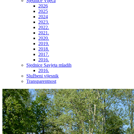
Sjednice Vijeća
2026
2025
2024
2023.
2022.
2021.
2020.
2019.
2018.
2017.
2016.
Sjednice Savjeta mladih
2016.
Službeni vijesnik
Transparentnost