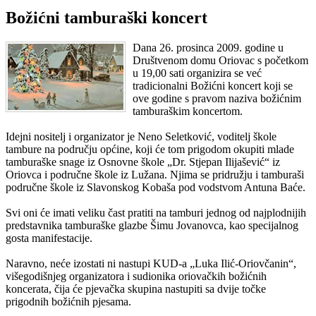
Božićni tamburaški koncert
Dana 26. prosinca 2009. godine u
Društvenom domu Oriovac s početkom
u 19,00 sati organizira se već
tradicionalni Božićni koncert koji se
ove godine s pravom naziva božićnim
tamburaškim koncertom.
Idejni nositelj i organizator je Neno Seletković, voditelj škole
tambure na području općine, koji će tom prigodom okupiti mlade
tamburaške snage iz Osnovne škole „Dr. Stjepan Ilijašević“ iz
Oriovca i područne škole iz Lužana. Njima se pridružju i tamburaši
područne škole iz Slavonskog Kobaša pod vodstvom Antuna Baće.
Svi oni će imati veliku čast pratiti na tamburi jednog od najplodnijih
predstavnika tamburaške glazbe Šimu Jovanovca, kao specijalnog
gosta manifestacije.
Naravno, neće izostati ni nastupi KUD-a „Luka Ilić-Oriovčanin“,
višegodišnjeg organizatora i sudionika oriovačkih božićnih
koncerata, čija će pjevačka skupina nastupiti sa dvije točke
prigodnih božićnih pjesama.