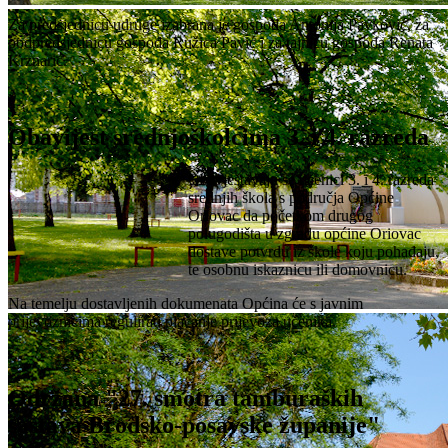
Za predsjednicu udruge izabrana je gospođa Antonija Pavković, za
podpredsjednicu gospođa Ružica Pavić i za tajnicu gospođa Renata
Krznarić.
Obavijest srednjoškolcima 3. i 4. razreda
Obavještavaju se učenici 3. i 4. razreda
srednjih škola s područja Općine
Oriovac da početkom drugog
polugodišta u zgradu općine Oriovac
dostave potvrdu iz škole koju pohađaju,
te osobnu iskaznicu ili domovnicu.
Na temelju dostavljenih dokumenata Općina će s javnim
prijevoznicima regulirati plačanje prijevoza učenika.
Održana "27. smotra tamburaških
sastava Brodsko-posavske županije"