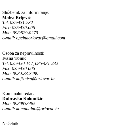
Službenik za informiranje:
Matea Brljević
Tel. 035/431-232
Fax: 035/430-006
Mob. 098/529-0270
e-mail:
opcinaoriovac@gmail.com
Osoba za nepravilnosti:
Ivana Tomić
Tel. 035/430-147, 035/431-232
Fax: 035/430-006
Mob. 098-983-3489
e-mail:
knjiznica@oriovac.hr
Komunalni redar:
Dubravko Kolundžić
Mob. 0989833485
e-mail:
komunalno@oriovac.hr
Načelnik: