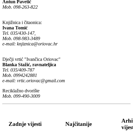
Antun Pavetić
Mob. 098-263-822
Knjižnica i čitaonica:
Ivana Tomić
Tel. 035/430-147,
Mob. 098-983-3489
e-mail:
knjiznica@oriovac.hr
Dječji vrtić "Ivančica Oriovac"
Blanka Stažić, ravnateljica
Tel. 035/409-787
Mob. 0994242881
e-mail:
vrtic.oriovac@gmail.com
Reciklažno dvorište
Mob. 099-490-3009
Arhi
Zadnje vijesti
Najčitanije
vijes