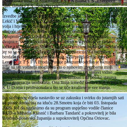
„Slavonska duša“ iz Strizivojne,T S F A Broda,T S „Evergreen“ iz
Slav. Broda i T S „Šokački cvit“.
Izvedbe je pratio Ocjenjivački sud u sastavu : Mihael Ferić, Ivan
Lekić i Marko Sekulić.Zaključak suda je bio da sve impresionira
volja i htjenje za čuvanjem tradicije ali je i nagalašeno sviračko
umijeće skoro svih sastava a pogotovo onih koji su skoro
poluprofesionalci.Dobro je riješenje što se uz tambure našle
dvojnice, samica i violine. Svi su uživali u izvedbi prve zadane
točke a to je bećarac.Smotra nije imala praznog hoda niti razvlačenja
jer su se sastavi pridržavali zadanih propozicija. Za najboljeg
berdaša po prosudbi ocjenjivačkog suda proglašen je Bruno
Lemešić iz T S F A Broda. Poslije programa održan je okrugli stol
gdje su svi voditelji mogli čuti što o njihovim izvedbama misli
Ocjenjivački sud. Izraženo je mišljenje da su svi sastavi vidno
uznapredovali u umijeću sviranja na tamburi i da polako stasava
nova generacija tamburaša. Ona linija između sastava koji sviraju u
K U D-ima i profesionalaca što se tiče kvalitete je sve manja.
Iza službenog dijela nastavilo se uz zakusku i svirku do jutarnjih sati
uz poziv domaćina na iduću 28.Smotru koja će biti 03. listopada
2009. Još da naglasimo da su program uspješno vodile članice
KUD-a Mihaela Klasnić i Barbara Tandarić a pokrovitelj je bila
Brodsko-posavska županija a supokrovitelj Općina Oriovac.