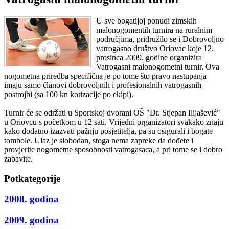
U sve bogatijoj ponudi zimskih
malonogomentih turnira na ruralnim
područjima, pridružilo se i Dobrovoljno
vatrogasno društvo Oriovac koje 12.
prosinca 2009. godine organizira
Vatrogasni malonogometni turnir. Ova
nogometna priredba specifična je po tome što pravo nastupanja
imaju samo članovi dobrovoljnih i profesionalnih vatrogasnih
postrojbi (sa 100 kn kotizacije po ekipi).
Turnir će se održati u Sportskoj dvorani OŠ "Dr. Stjepan Ilijašević"
u Oriovcu s početkom u 12 sati. Vrijedni organizatori svakako znaju
kako dodatno izazvati pažnju posjetitelja, pa su osigurali i bogate
tombole. Ulaz je slobodan, stoga nema zapreke da dođete i
provjerite nogometne sposobnosti vatrogasaca, a pri tome se i dobro
zabavite.
Potkategorije
2008. godina
2009. godina