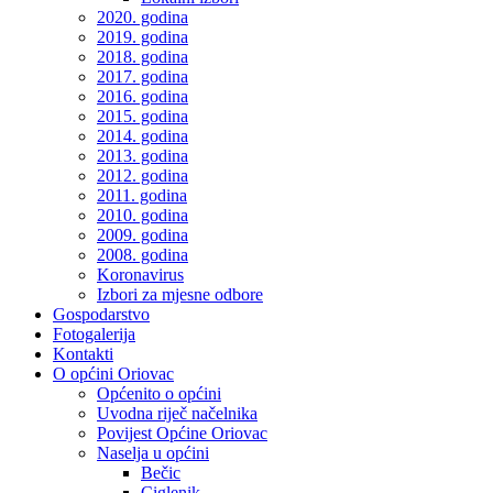
2020. godina
2019. godina
2018. godina
2017. godina
2016. godina
2015. godina
2014. godina
2013. godina
2012. godina
2011. godina
2010. godina
2009. godina
2008. godina
Koronavirus
Izbori za mjesne odbore
Gospodarstvo
Fotogalerija
Kontakti
O općini Oriovac
Općenito o općini
Uvodna riječ načelnika
Povijest Općine Oriovac
Naselja u općini
Bečic
Ciglenik