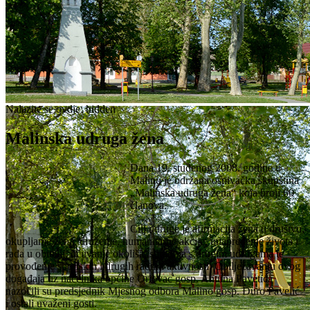
Nalazite se ovdje:
hidden
Malinska udruga žena
Dana 19. studenog 2008. godine u
Malinu je održana osnivačka skupština
„Malinska udruga žena“ koja broji 60
članova.
Cilj udruge je afirmacija žena u društvu,
okupljanje žena, druženje, humanitarne akcije, unapređenje života i
rada u obitelji, očuvanje okoliša, suradnja s drugim udrugama te
provođenje sportskih i drugih radnih aktivnosti. Obilježavanju ovog
događaja uz načelnika općine Oriovac gosp. Antuna Pavetića
nazočili su predsjednik Mjesnog odbora Malino gosp. Ðuro Pavelić
i ostali uvaženi gosti.