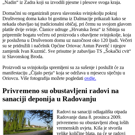
„Nadin“ iz Zadra koji su izvodili pjesme i plesove svoga kraja.
Domaćini su organizirali pravu slavonsku svinjokolju pokraj
Društvenog doma kako bi gostima iz Dalmacije prikazali kako se
nekada obavljao taj tradicionalni običaj, pri čemu su svojom glavom
platile dvije svinje. Članice udruge „Hrvatska žena“ iz Sibinja su
pripremile bogatu večeru od proizvoda s obavljene svinjokolje, koja
je poslužena u Drušvenom domu uz nazočnost oko 120 ljudi. Večeri
su se pridružili i načelnik Općine Oriovac Antun Pavetić i njegov
zamjenik Ivan Kuzmić. Sve prisutne je zabavljao TS „Šokački cvit“
iz Slavonskog Broda.
Proizvodi sa svinjokolja spremljeni su za sušenje i poslužit će za
manifestaciju „Čijalo perja“ koja se održava u mjesecu siječnju u
Oriovcu. Više fotografija možete pogledati
ovdje.
Privremeno su obustavljeni radovi na
sanaciji deponija u Radovanju
Radovi na sanaciji odlagališta otpada
Radovanje dana 8. prosinca 2009.
privremeno su obustavljeni zbog loših
vremenskih uvjeta. Kiša je stvorila
velike količine blata, pa će se radovi