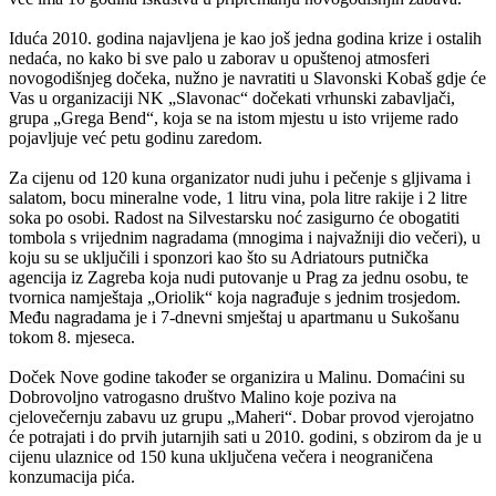
Iduća 2010. godina najavljena je kao još jedna godina krize i ostalih
nedaća, no kako bi sve palo u zaborav u opuštenoj atmosferi
novogodišnjeg dočeka, nužno je navratiti u Slavonski Kobaš gdje će
Vas u organizaciji NK „Slavonac“ dočekati vrhunski zabavljači,
grupa „Grega Bend“, koja se na istom mjestu u isto vrijeme rado
pojavljuje već petu godinu zaredom.
Za cijenu od 120 kuna organizator nudi juhu i pečenje s gljivama i
salatom, bocu mineralne vode, 1 litru vina, pola litre rakije i 2 litre
soka po osobi. Radost na Silvestarsku noć zasigurno će obogatiti
tombola s vrijednim nagradama (mnogima i najvažniji dio večeri), u
koju su se uključili i sponzori kao što su Adriatours putnička
agencija iz Zagreba koja nudi putovanje u Prag za jednu osobu, te
tvornica namještaja „Oriolik“ koja nagrađuje s jednim trosjedom.
Među nagradama je i 7-dnevni smještaj u apartmanu u Sukošanu
tokom 8. mjeseca.
Doček Nove godine također se organizira u Malinu. Domaćini su
Dobrovoljno vatrogasno društvo Malino koje poziva na
cjelovečernju zabavu uz grupu „Maheri“. Dobar provod vjerojatno
će potrajati i do prvih jutarnjih sati u 2010. godini, s obzirom da je u
cijenu ulaznice od 150 kuna uključena večera i neograničena
konzumacija pića.