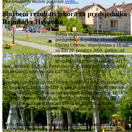
Više fotografija možete pogledati
ovdje...
Službeni rezultati izbora za predsjednika
Republike Hrvatske
Prema službenim rezultatima izbora za
predsjednika Republike Hrvatske za
Općinu Oriovac, objavljenima u 16 sati
na dan 28. prosinca 2009. godine, od
ukupno 5.562 registriranih birača, na
predsjedničke izbore je izašao 2.441
birač, odnosno 43,89 %. Prebrojeno je 36 listića koji su ocijenjeni
kao nevažeći, odnosno njih 1,47 %.
Rezultati s područja općine Oriovac donijeli su pobjedu prof.dr.sc.
Ivi Josipoviću, kandidatu SDP-a, koji je osvojio 29,46 % glasova.
Tijesnu utrku vodili su nezavisni kandidat Milan Bandić sa 16,18 %
osvojenih glasova i prof.dr.sc. Andrija Hebrang (kandidat HDZ-a)
koji je dobio naklonost birača u iznosu od 15,77 % glasova.
Nezavisni kandidat Nadan Vidošević ostvario je rezultat od 10,53 %
glasova.
Sraz u drugom krugu izbora za predsjednika Republike Hrvatske
vodit će prof.dr.sc. Ivo Josipović i Milan Bandić.