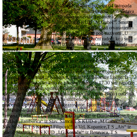
U Slav.Kobašu u nedjelju 04.listopada
održana 27. smotra tamburaških sastava
Brodsko-posavske županije u
organizaciji KUD „M.Gubec“. Smotra
je započela već u 9.00 sati otvaranjem
etnografske izložbe pod nazivom „U
šokačkoj sobi“. Izloženi su ukrasni predmeti i ručni radovi koji su
krasili sobe naših starih.Autori izložbe su Elizabeta Orić i Manda
Mitrović.
U crkvi sv. Ivana Krstitelja održan je koncert na kojem su bili
izvođači: muška pjevačka grupa KUD-a „Lovor“
Trnjani,tamburaški sastav „Slavonska duša“ iz Strizivojne i ženski
crkveni pjevački zbor iz Kobaša uz pratnju časne sestre Lucije. Iz
crkve se išlo u šokačko kolo na placu a zatim je u 17.30 sati započeo
program tamburaških sastava.Poslije intoniranja Lijepe naše
gledatelje su pozdravili predsjednik domaćina Antun Baćo i načelnik
Općine Oriovac Antun Pavetić a službeno je Smotru otvorio
pročelnik Upravnog odjela za obrazovanje, šport i kulturu prof.
Valdimir Štefanek. Sudjelovali su: S KUD-a „Lovor“ iz
Trnjana,“Lađari“ iz Davora,T S KUD „Kolo“ iz Donje Bebrine,T S
KUD-a „Tamburica“ iz Slav. Šamca,T S KUD-a „M.Gubec“ iz
Slav.Kobaša,T S KUD „I.Filipović“ iz Vel. Kopanice,T S „Ais“ iz
Starog Slatinika, T S KUD „I.G.Kovačić“ iz Beravaca, T S