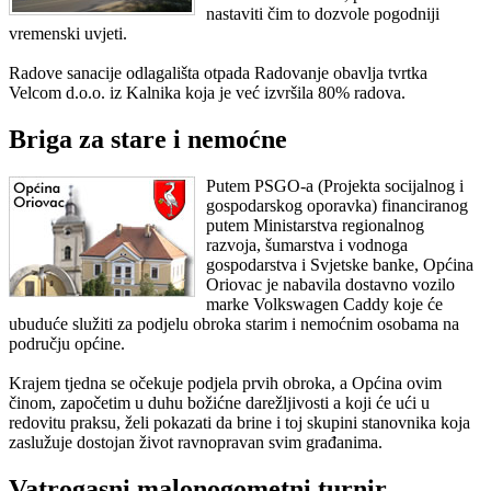
nastaviti čim to dozvole pogodniji
vremenski uvjeti.
Radove sanacije odlagališta otpada Radovanje obavlja tvrtka
Velcom d.o.o. iz Kalnika koja je već izvršila 80% radova.
Briga za stare i nemoćne
Putem PSGO-a (Projekta socijalnog i
gospodarskog oporavka) financiranog
putem Ministarstva regionalnog
razvoja, šumarstva i vodnoga
gospodarstva i Svjetske banke, Općina
Oriovac je nabavila dostavno vozilo
marke Volkswagen Caddy koje će
ubuduće služiti za podjelu obroka starim i nemoćnim osobama na
području općine.
Krajem tjedna se očekuje podjela prvih obroka, a Općina ovim
činom, započetim u duhu božićne darežljivosti a koji će ući u
redovitu praksu, želi pokazati da brine i toj skupini stanovnika koja
zaslužuje dostojan život ravnopravan svim građanima.
Vatrogasni malonogometni turnir