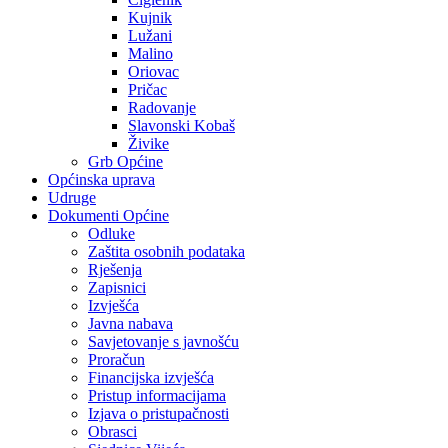
Kujnik
Lužani
Malino
Oriovac
Pričac
Radovanje
Slavonski Kobaš
Živike
Grb Općine
Općinska uprava
Udruge
Dokumenti Općine
Odluke
Zaštita osobnih podataka
Rješenja
Zapisnici
Izvješća
Javna nabava
Savjetovanje s javnošću
Proračun
Financijska izvješća
Pristup informacijama
Izjava o pristupačnosti
Obrasci