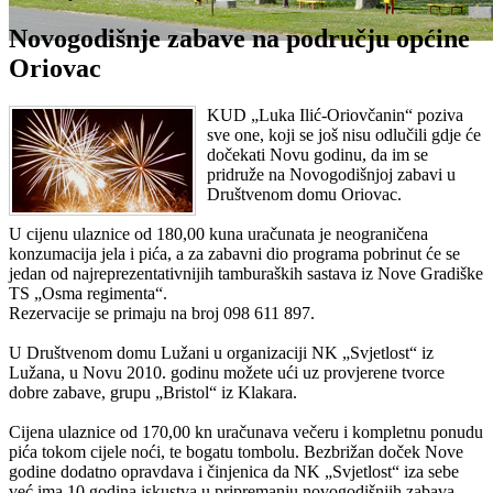
Novogodišnje zabave na području općine
Oriovac
KUD „Luka Ilić-Oriovčanin“ poziva
sve one, koji se još nisu odlučili gdje će
dočekati Novu godinu, da im se
pridruže na Novogodišnjoj zabavi u
Društvenom domu Oriovac.
U cijenu ulaznice od 180,00 kuna uračunata je neograničena
konzumacija jela i pića, a za zabavni dio programa pobrinut će se
jedan od najreprezentativnijih tamburaških sastava iz Nove Gradiške
TS „Osma regimenta“.
Rezervacije se primaju na broj 098 611 897.
U Društvenom domu Lužani u organizaciji NK „Svjetlost“ iz
Lužana, u Novu 2010. godinu možete ući uz provjerene tvorce
dobre zabave, grupu „Bristol“ iz Klakara.
Cijena ulaznice od 170,00 kn uračunava večeru i kompletnu ponudu
pića tokom cijele noći, te bogatu tombolu. Bezbrižan doček Nove
godine dodatno opravdava i činjenica da NK „Svjetlost“ iza sebe
već ima 10 godina iskustva u pripremanju novogodišnjih zabava.