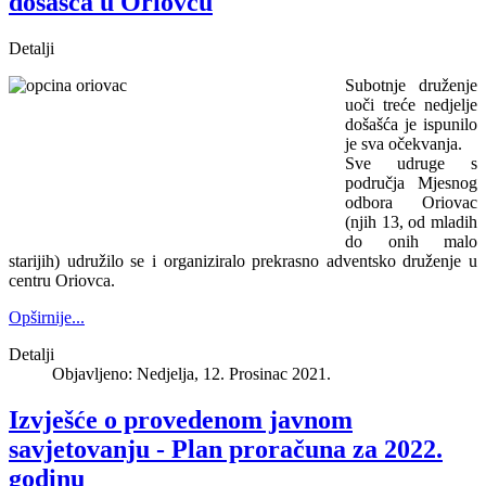
došašća u Oriovcu
Detalji
Subotnje druženje
uoči treće nedjelje
došašća je ispunilo
je sva očekvanja.
Sve udruge s
područja Mjesnog
odbora Oriovac
(njih 13, od mladih
do onih malo
starijih) udružilo se i organiziralo prekrasno adventsko druženje u
centru Oriovca.
Opširnije...
Detalji
Objavljeno: Nedjelja, 12. Prosinac 2021.
Izvješće o provedenom javnom
savjetovanju - Plan proračuna za 2022.
godinu