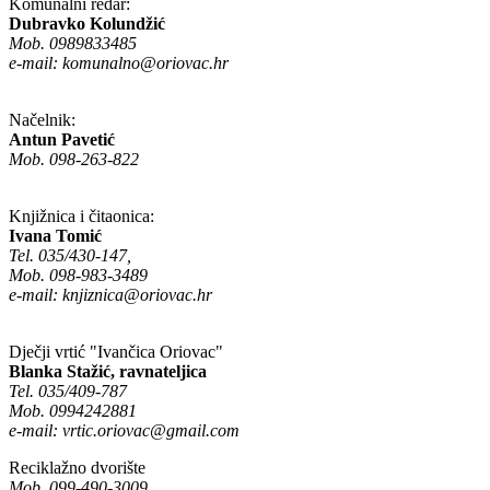
Komunalni redar:
Dubravko Kolundžić
Mob. 0989833485
e-mail:
komunalno@oriovac.hr
Načelnik:
Antun Pavetić
Mob. 098-263-822
Knjižnica i čitaonica:
Ivana Tomić
Tel. 035/430-147,
Mob. 098-983-3489
e-mail:
knjiznica@oriovac.hr
Dječji vrtić "Ivančica Oriovac"
Blanka Stažić, ravnateljica
Tel. 035/409-787
Mob. 0994242881
e-mail:
vrtic.oriovac@gmail.com
Reciklažno dvorište
Mob. 099-490-3009