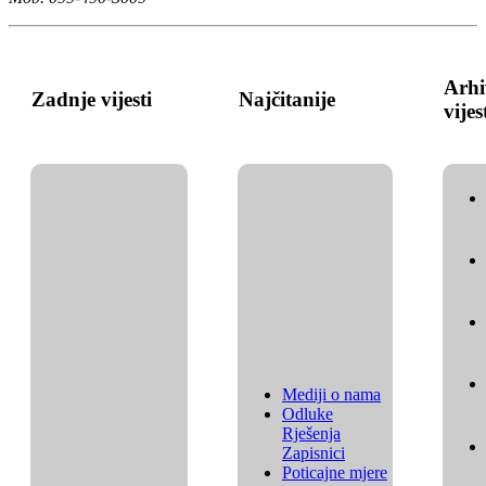
Arhi
Zadnje vijesti
Najčitanije
vijes
Mediji o nama
Odluke
Rješenja
Zapisnici
Poticajne mjere