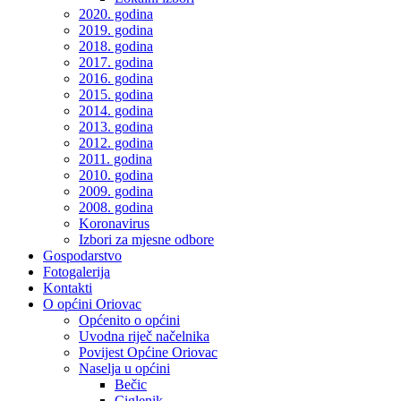
2020. godina
2019. godina
2018. godina
2017. godina
2016. godina
2015. godina
2014. godina
2013. godina
2012. godina
2011. godina
2010. godina
2009. godina
2008. godina
Koronavirus
Izbori za mjesne odbore
Gospodarstvo
Fotogalerija
Kontakti
O općini Oriovac
Općenito o općini
Uvodna riječ načelnika
Povijest Općine Oriovac
Naselja u općini
Bečic
Ciglenik