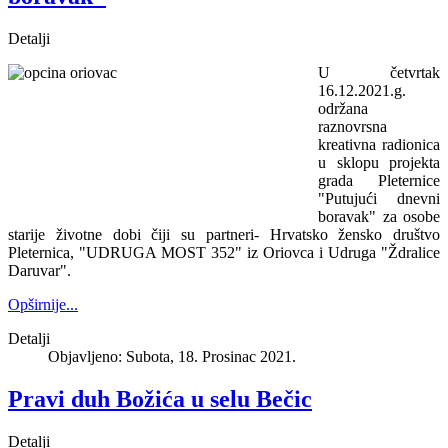
Detalji
U četvrtak
16.12.2021.g.
održana
raznovrsna
kreativna radionica
u sklopu projekta
grada Pleternice
"Putujući dnevni
boravak" za osobe
starije životne dobi čiji su partneri- Hrvatsko žensko društvo
Pleternica, "UDRUGA MOST 352" iz Oriovca i Udruga "Ždralice
Daruvar".
Opširnije...
Detalji
Objavljeno: Subota, 18. Prosinac 2021.
Pravi duh Božića u selu Bečic
Detalji