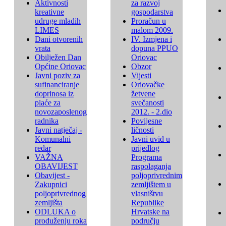
Aktivnosti
za razvoj
kreativne
gospodarstva
udruge mladih
Proračun u
LIMES
malom 2009.
Dani otvorenih
IV. Izmjena i
vrata
dopuna PPUO
Obilježen Dan
Oriovac
Općine Oriovac
Obzor
Javni poziv za
Vijesti
sufinanciranje
Oriovačke
doprinosa iz
žetvene
plaće za
svečanosti
novozaposlenog
2012. - 2.dio
radnika
Povijesne
Javni natječaj -
ličnosti
Komunalni
Javni uvid u
redar
prijedlog
VAŽNA
Programa
OBAVIJEST
raspolaganja
Obavijest -
poljoprivrednim
Zakupnici
zemljištem u
poljoprivrednog
vlasništvu
zemljišta
Republike
ODLUKA o
Hrvatske na
produženju roka
području