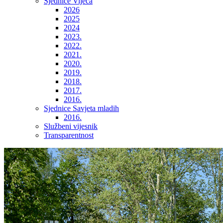
Sjednice Vijeća
2026
2025
2024
2023.
2022.
2021.
2020.
2019.
2018.
2017.
2016.
Sjednice Savjeta mladih
2016.
Službeni vijesnik
Transparentnost