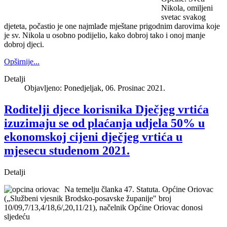
Nikola, omiljeni
svetac svakog
djeteta, počastio je one najmlađe mještane prigodnim darovima koje
je sv. Nikola u osobno podijelio, kako dobroj tako i onoj manje
dobroj djeci.
Opširnije...
Detalji
Objavljeno: Ponedjeljak, 06. Prosinac 2021.
Roditelji djece korisnika Dječjeg vrtića
izuzimaju se od plaćanja udjela 50% u
ekonomskoj cijeni dječjeg vrtića u
mjesecu studenom 2021.
Detalji
Na temelju članka 47. Statuta. Općine Oriovac
(„Službeni vjesnik Brodsko-posavske županije" broj
10/09,7/13,4/18,6/,20,11/21), načelnik Općine Oriovac donosi
sljedeću