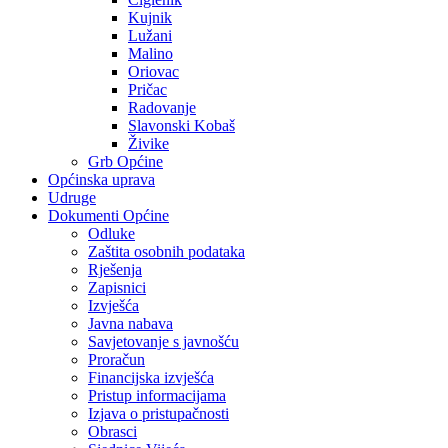
Kujnik
Lužani
Malino
Oriovac
Pričac
Radovanje
Slavonski Kobaš
Živike
Grb Općine
Općinska uprava
Udruge
Dokumenti Općine
Odluke
Zaštita osobnih podataka
Rješenja
Zapisnici
Izvješća
Javna nabava
Savjetovanje s javnošću
Proračun
Financijska izvješća
Pristup informacijama
Izjava o pristupačnosti
Obrasci