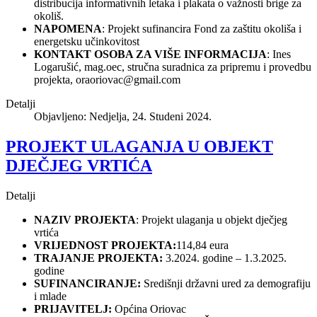
distribucija informativnih letaka i plakata o važnosti brige za
okoliš.
NAPOMENA
: Projekt sufinancira Fond za zaštitu okoliša i
energetsku učinkovitost
KONTAKT OSOBA ZA VIŠE INFORMACIJA
: Ines
Logarušić, mag.oec, stručna suradnica za pripremu i provedbu
projekta,
oraoriovac@gmail.com
Detalji
Objavljeno: Nedjelja, 24. Studeni 2024.
PROJEKT ULAGANJA U OBJEKT
DJEČJEG VRTIĆA
Detalji
NAZIV PROJEKTA
: Projekt ulaganja u objekt dječjeg
vrtića
VRIJEDNOST PROJEKTA:
114,84 eura
TRAJANJE PROJEKTA:
3.2024. godine – 1.3.2025.
godine
SUFINANCIRANJE:
Središnji državni ured za demografiju
i mlade
PRIJAVITELJ:
Općina Oriovac