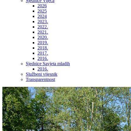
Sjednice Vijeća
2026
2025
2024
2023.
2022.
2021.
2020.
2019.
2018.
2017.
2016.
Sjednice Savjeta mladih
2016.
Službeni vijesnik
Transparentnost