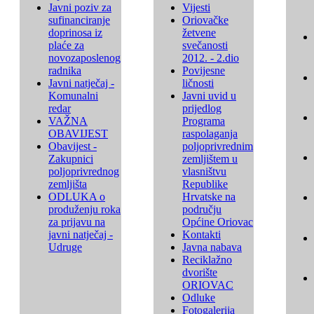
Javni poziv za
Vijesti
sufinanciranje
Oriovačke
doprinosa iz
žetvene
plaće za
svečanosti
novozaposlenog
2012. - 2.dio
radnika
Povijesne
Javni natječaj -
ličnosti
Komunalni
Javni uvid u
redar
prijedlog
VAŽNA
Programa
OBAVIJEST
raspolaganja
Obavijest -
poljoprivrednim
Zakupnici
zemljištem u
poljoprivrednog
vlasništvu
zemljišta
Republike
ODLUKA o
Hrvatske na
produženju roka
području
za prijavu na
Općine Oriovac
javni natječaj -
Kontakti
Udruge
Javna nabava
Reciklažno
dvorište
ORIOVAC
Odluke
Fotogalerija