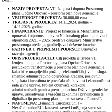
Detalji
NAZIV PROJEKTA
: VII. Izmjena i dopuna Prostornog
plana Općine Oriovac – prostorni plan nove generacije
VRIJEDNOST PROJEKTA
: 30.000,00 eura
TRAJANJE PROJEKTA
: 14.11.2024. godine –
14.11.2025. godine
FINANCIRANJE:
Projekt se financira iz Mehanizma za
oporavak i otpornost u okviru Nacionalnog plana oporavka i
otpornosti 2021. – 2026. Sredstva osigurava Ministarstvo
prostornoga uređenja, graditeljstva i državne imovine.
PARTNER U PRIPREMI I PODRŠCI
: Oriovačka
razvojna agencija d.o.o.
OPIS PROJEKTA/CILJ
: Cilj projekta je izrada VII.
Izmjena i dopuna Prostornog plana Općine Oriovac s
postupkom transformacije u prostorni plan nove generacije
kako bi se unaprijedilo pružanje elektroničkih javnih usluga,
smanjilo administrativno opterećenje građana, poslovnih
subjekata i investitora te povećala učinkovitost i ekonomičnost
rada javne uprave. Projekt obuhvaća korekciju
administrativnih granica prema podacima Državne geodetske
uprave, usklađivanje s važećim zakonima i pravilnicima te
digitalizaciju prostornog plana putem sustava „ePlanovi“.
NAPOMENA
: „Financira Europska unija –
NextGenerationEU. Izneseni stavovi i mišljenja samo su