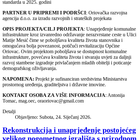
standarda u 2025. godini
PARTNER U PRIPREMI I PODRŠCI
: Oriovačka razvojna
agencija d.o.o. za izradu razvojnih i strateških projekata
OPIS PROJEKTA/CILJ PROJEKTA
: Unaprjeđenje komunalne
infrastrukture kroz izvanredno održavanje nerazvrstane ceste u Ulici
Matije Mesić čime se poboljšava kvaliteta života stanovnika i
omogućava bolja povezanost, potičući revitalizaciju Općine
Oriovac. Ovim projektom poboljšava se dostupnost komunalne
infrastrukture, povećava kvaliteta života i stvaraju uvjeti za daljnji
razvoj stambene izgradnje privlačanjem mladih obitelji i poticanje
demografskog oživljavanja.
NAPOMENA:
Projekt je sufinanciran sredstvima Ministarstva
prostornog uređenja, graditeljstva i državne imovine.
KONTAKT OSOBA ZA VIŠE INFORMACIJA
: Antonija
Tomac, mag.oec,
oraoriovac@gmail.com
Detalji
Objavljeno: Subota, 24. Siječanj 2026.
Rekonstrukcija i unaprjeđenje postojećeg
velikog nogometnog igrališta s prirodnom