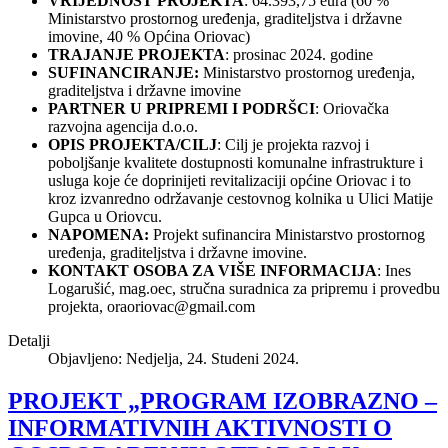
VRIJEDNOST PROJEKTA
: 64.393,75 eura (60 %
Ministarstvo prostornog uređenja, graditeljstva i državne
imovine, 40 % Općina Oriovac)
TRAJANJE PROJEKTA
: prosinac 2024. godine
SUFINANCIRANJE:
Ministarstvo prostornog uređenja,
graditeljstva i državne imovine
PARTNER U PRIPREMI I PODRŠCI
: Oriovačka
razvojna agencija d.o.o.
OPIS PROJEKTA/CILJ
: Cilj je projekta razvoj i
poboljšanje kvalitete dostupnosti komunalne infrastrukture i
usluga koje će doprinijeti revitalizaciji općine Oriovac i to
kroz izvanredno održavanje cestovnog kolnika u Ulici Matije
Gupca u Oriovcu.
NAPOMENA:
Projekt sufinancira Ministarstvo prostornog
uređenja, graditeljstva i državne imovine.
KONTAKT OSOBA ZA VIŠE INFORMACIJA
: Ines
Logarušić, mag.oec, stručna suradnica za pripremu i provedbu
projekta,
oraoriovac@gmail.com
Detalji
Objavljeno: Nedjelja, 24. Studeni 2024.
PROJEKT „PROGRAM IZOBRAZNO –
INFORMATIVNIH AKTIVNOSTI O