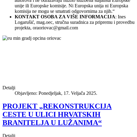
autorova i ne odražavaju nužno službena stajališta Europske
unije ili Europske komisije. Ni Europska unija ni Europska
komisija ne mogu se smatrati odgovornima za njih.“
KONTAKT OSOBA ZA VIŠE INFORMACIJA
: Ines
Logarušić, mag.oec, stručna suradnica za pripremu i provedbu
projekta,
oraoriovac@gmail.com
Detalji
Objavljeno: Ponedjeljak, 17. Veljača 2025.
PROJEKT „REKONSTRUKCIJA
CESTE U ULICI HRVATSKIH
BRANITELJA U LUŽANIMA“
Detalji