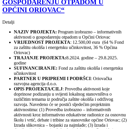
GOSPODARENJU OTPADOM U
OPĆINI ORIOVAC“
Detalji
NAZIV PROJEKTA:
Program izobrazno – informativnih
aktivnosti o gospodarenju otpadom u Općini Oriovac
VRIJEDNOST PROJEKTA
: 12.500,00 eura (64 % Fond
za zaštitu okoliša i energetsku učinkovitost, 36 % Općina
Oriovac)
TRAJANJE PROJEKTA:
8.2024. godine – 29.8.2025.
godine
SUFINANCIRANJE:
Fond za zaštitu okoliša i energetsku
učinkovitost
PARTNER U PRIPREMI I PODRŠCI
: Oriovačka
razvojna agencija d.o.o.
OPIS PROJEKTA/CILJ
: Provedba aktivnosti koje
doprinose podizanju u svijesti lokalnog stanovništva o
različitim temama iz područja zaštite okoliša i održivog
razvoja. Navedeno će se postići sljedećim projektnim
aktivnostima: (1) Provedba izobrazno – informativnih
aktivnosti kroz informativno edukativne radionice za osnovnu
školu i vrtić, debate i tribine za stanovnike općine Oriovac; (2)
Izrada slikovnica – bojanki za najmlađe; (3) Izrada i