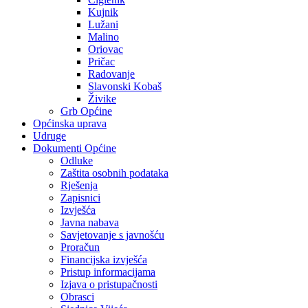
Kujnik
Lužani
Malino
Oriovac
Pričac
Radovanje
Slavonski Kobaš
Živike
Grb Općine
Općinska uprava
Udruge
Dokumenti Općine
Odluke
Zaštita osobnih podataka
Rješenja
Zapisnici
Izvješća
Javna nabava
Savjetovanje s javnošću
Proračun
Financijska izvješća
Pristup informacijama
Izjava o pristupačnosti
Obrasci