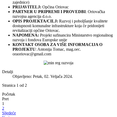
zajednice)
PRIJAVITELJ:
Općina Oriovac
PARTNER U PRIPREMI I PROVEDBI
: Oriovačka
razvojna agencija d.o.o.
OPIS PROJEKTA/CILJ:
Razvoj i poboljšanje kvalitete
dostupnosti komunalne infrastrukture koja će pridonijeti
revitalizaciji općine Oriovac.
NAPOMENA:
Projekt sufinancira Ministarstvo regionalnog
razvoja i fondova Europske unije
KONTAKT OSOBA ZA VIŠE INFORMACIJA O
PROJEKTU
: Antonija Tomac, mag.oec.
oraoriovac@gmail.com
Detalji
Objavljeno: Petak, 02. Veljača 2024.
Stranica 1 od 2
Početak
Pret
1
2
Sljedeće