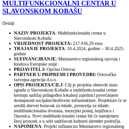
MULTIFUNKCIONALNI CENTAR U
SLAVONSKOM KOBAŠU
Detalji
NAZIV PROJEKTA
: Multifunkcionalni centar u
Slavonskom Kobašu
VRIJEDNOST PROJEKTA:
217.936,29 eura
TRAJANJE PROJEKTA
: 10.4.2024. godine – 30.4.2025.
godine
SUFINANCIRANJE
: Ministarstvo regionalnog razvoja i
fondova Europske unije
PRIJAVITELJ:
Općina Oriovac
PARTNER U PRIPREMI I PROVEDBI:
Oriovačka
razvojna agencija d.o.o.
OPIS PROJEKTA/CILJ
: Cilj je projekta obnoviti staru
zgradu u Slavonskom Kobašu u multifunkcionalni centar
kreiraju sadržaj prilagođen lokalnoj zajednici povećanjem
dostupnosti socijalne/društvene infrastrukture. Projektom će se
urediti dnevni boravak za mlade, prostorija za mlade,
multifunkcionalna dvorana, muzejski postaj, knjižnica i
čitaonica. Novi multifunkcionalni centar bit će namijenjen
široj javnosti, a u sebi sadržavati kulturni identitet područja.
NAPOMENA
: Projekt sufinancira Ministarstvo regionalnog