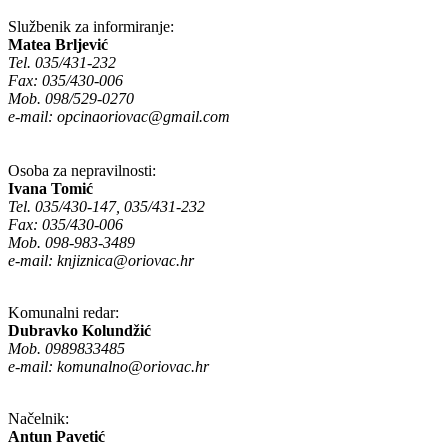
Službenik za informiranje:
Matea Brljević
Tel. 035/431-232
Fax: 035/430-006
Mob. 098/529-0270
e-mail:
opcinaoriovac@gmail.com
Osoba za nepravilnosti:
Ivana Tomić
Tel. 035/430-147, 035/431-232
Fax: 035/430-006
Mob. 098-983-3489
e-mail:
knjiznica@oriovac.hr
Komunalni redar:
Dubravko Kolundžić
Mob. 0989833485
e-mail:
komunalno@oriovac.hr
Načelnik:
Antun Pavetić