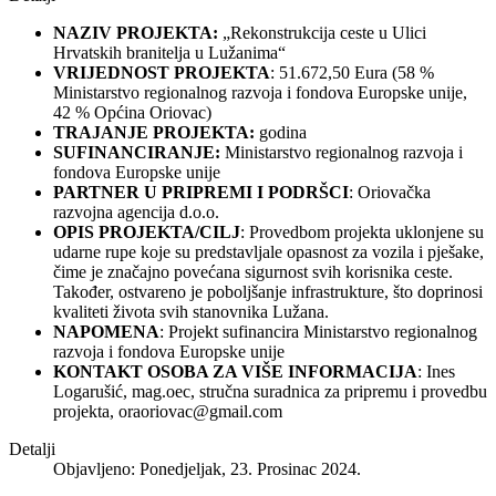
NAZIV PROJEKTA:
„Rekonstrukcija ceste u Ulici
Hrvatskih branitelja u Lužanima“
VRIJEDNOST PROJEKTA
: 51.672,50 Eura (58 %
Ministarstvo regionalnog razvoja i fondova Europske unije,
42 % Općina Oriovac)
TRAJANJE PROJEKTA:
godina
SUFINANCIRANJE:
Ministarstvo regionalnog razvoja i
fondova Europske unije
PARTNER U PRIPREMI I PODRŠCI
: Oriovačka
razvojna agencija d.o.o.
OPIS PROJEKTA/CILJ
: Provedbom projekta uklonjene su
udarne rupe koje su predstavljale opasnost za vozila i pješake,
čime je značajno povećana sigurnost svih korisnika ceste.
Također, ostvareno je poboljšanje infrastrukture, što doprinosi
kvaliteti života svih stanovnika Lužana.
NAPOMENA
: Projekt sufinancira Ministarstvo regionalnog
razvoja i fondova Europske unije
KONTAKT OSOBA ZA VIŠE INFORMACIJA
: Ines
Logarušić, mag.oec, stručna suradnica za pripremu i provedbu
projekta,
oraoriovac@gmail.com
Detalji
Objavljeno: Ponedjeljak, 23. Prosinac 2024.