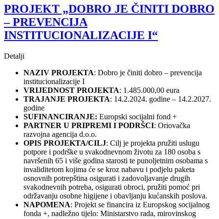
PROJEKT „DOBRO JE ČINITI DOBRO
– PREVENCIJA
INSTITUCIONALIZACIJE I“
Detalji
NAZIV PROJEKTA
: Dobro je činiti dobro – prevencija
institucionalizacije I
VRIJEDNOST PROJEKTA
: 1.485.000,00 eura
TRAJANJE PROJEKTA
: 14.2.2024. godine – 14.2.2027.
godine
SUFINANCIRANJE:
Europski socijalni fond +
PARTNER U PRIPREMI I PODRŠCI
: Oriovačka
razvojna agencija d.o.o.
OPIS PROJEKTA/CILJ
: Cilj je projekta pružiti uslugu
potpore i podrške u svakodnevnom životu za 180 osoba s
navršenih 65 i više godina starosti te punoljetnim osobama s
invaliditetom kojima će se kroz nabavu i podjelu paketa
osnovnih potrepština osigurati i zadovoljavanje drugih
svakodnevnih potreba, osigurati obroci, pružiti pomoć pri
održavanju osobne higijene i obavljanju kućanskih poslova.
NAPOMENA
: Projekt se financira iz Europskog socijalnog
fonda +, nadležno tijelo: Ministarstvo rada, mirovinskog