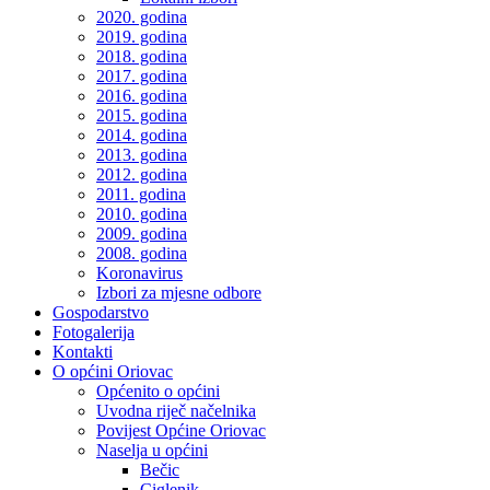
2020. godina
2019. godina
2018. godina
2017. godina
2016. godina
2015. godina
2014. godina
2013. godina
2012. godina
2011. godina
2010. godina
2009. godina
2008. godina
Koronavirus
Izbori za mjesne odbore
Gospodarstvo
Fotogalerija
Kontakti
O općini Oriovac
Općenito o općini
Uvodna riječ načelnika
Povijest Općine Oriovac
Naselja u općini
Bečic
Ciglenik