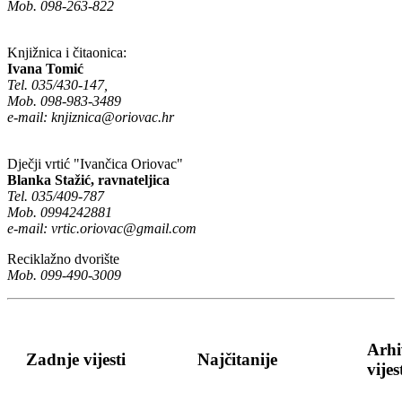
Mob. 098-263-822
Knjižnica i čitaonica:
Ivana Tomić
Tel. 035/430-147,
Mob. 098-983-3489
e-mail:
knjiznica@oriovac.hr
Dječji vrtić "Ivančica Oriovac"
Blanka Stažić, ravnateljica
Tel. 035/409-787
Mob. 0994242881
e-mail:
vrtic.oriovac@gmail.com
Reciklažno dvorište
Mob. 099-490-3009
Arhi
Zadnje vijesti
Najčitanije
vijes