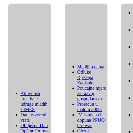
Mediji o nama
Odluke
Rješenja
Zapisnici
Poticajne mjere
Aktivnosti
za razvoj
kreativne
gospodarstva
udruge mladih
Proračun u
LIMES
malom 2009.
Dani otvorenih
IV. Izmjena i
vrata
dopuna PPUO
Obilježen Dan
Oriovac
Općine Oriovac
Obzor