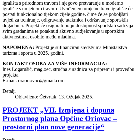
igrališta s prirodnom travom i njegovo pretvaranje u moderno
igralište s umjetnom travom. Uvođenjem umjetne trave igralište će
postati funkcionalno tijekom cijele godine, čime će se poboljšati
uvjeti za treniranje, odigravanje utakmica i održavanje sportskih
događanja. Projekt će osigurati bolju dostupnost sportskih sadržaja
svim građanima te potaknuti aktivno sudjelovanje u sportskim
aktivnostima, osobito među mladima.
NAPOMENA:
Projekt je sufinanciran sredstvima Ministarstva
turizma i sporta u 2025. godini.
KONTAKT OSOBA ZA VIŠE INFORMACIJA:
Ines Logarušić, mag.oec, stručna suradnica za pripremu i provedbu
projekta
E-mail:
oraoriovac@gmail.com
Detalji
Objavljeno: Četvrtak, 13. Ožujak 2025.
PROJEKT „VII. Izmjena i dopuna
Prostornog plana Općine Oriovac –
prostorni plan nove generacije“