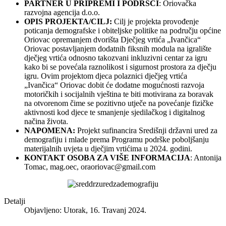
PARTNER U PRIPREMI I PODRŠCI
: Oriovačka
razvojna agencija d.o.o.
OPIS PROJEKTA/CILJ:
Cilj je projekta provođenje
poticanja demografske i obiteljske politike na području općine
Oriovac opremanjem dvorišta Dječjeg vrtića „Ivančica“
Oriovac postavljanjem dodatnih fiksnih modula na igralište
dječjeg vrtića odnosno takozvani inkluzivni centar za igru
kako bi se povećala raznolikost i sigurnost prostora za dječju
igru. Ovim projektom djeca polaznici dječjeg vrtića
„Ivančica“ Oriovac dobit će dodatne mogućnosti razvoja
motoričkih i socijalnih vještina te biti motivirana za boravak
na otvorenom čime se pozitivno utječe na povećanje fizičke
aktivnosti kod djece te smanjenje sjedilačkog i digitalnog
načina života.
NAPOMENA:
Projekt sufinancira Središnji državni ured za
demografiju i mlade prema Programu podrške poboljšanju
materijalnih uvjeta u dječjim vrtićima u 2024. godini.
KONTAKT OSOBA ZA VIŠE INFORMACIJA
: Antonija
Tomac, mag.oec,
oraoriovac@gmail.com
Detalji
Objavljeno: Utorak, 16. Travanj 2024.