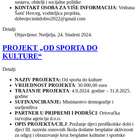
sustava, obitelji i socijalne politike
KONTAKT OSOBA ZA VIŠE INFORMACIJA
: Vedrana
Šarić Herceg, voditeljica projekta,
dobrojecinitidobro2022@gmail.com
Detalji
Objavljeno: Nedjelja, 24. Studeni 2024.
PROJEKT „OD SPORTA DO
KULTURE“
Detalji
NAZIV PROJEKTA:
Od sporta do kulture
VRIJEDNOST PROJEKTA
: 30.000,00 eura
TRAJANJE PROJEKTA
: 4.9.2024. godine – 31.8.2025.
godine
SUFINANCIRANJE:
Ministarstvo demografije i
useljeništva
PARTNER U PRIPREMI I PODRŠCI
: Oriovačka
razvojna agencija d.o.o.
OPIS PROJEKTA/CILJ
: Pružanje djeci predškolske dobi i
djeci III. razreda osnovnih škola dodatne besplatne aktivnosti
za odgoj i obrazovanje kroz besplatne kulturne i sportske