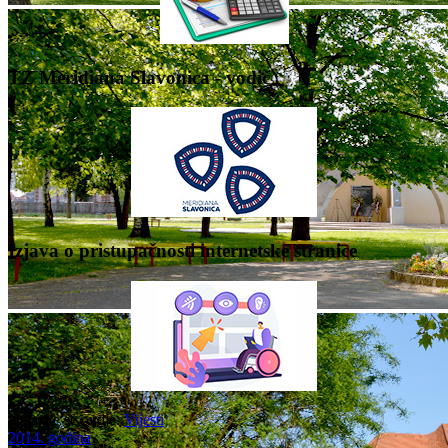
TZ Meridiana Slavonica - vodič
Izjava o pristupačnosti internetske stranice
Nalazite se ovdje:
Vijesti
2014. godina