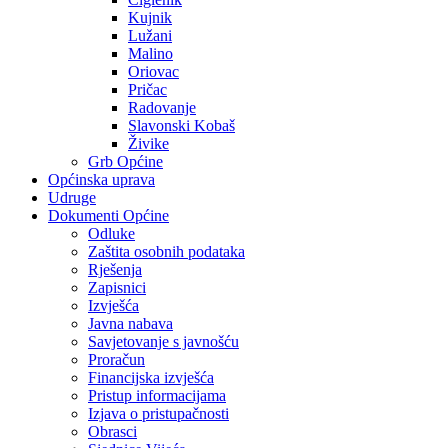
Kujnik
Lužani
Malino
Oriovac
Pričac
Radovanje
Slavonski Kobaš
Živike
Grb Općine
Općinska uprava
Udruge
Dokumenti Općine
Odluke
Zaštita osobnih podataka
Rješenja
Zapisnici
Izvješća
Javna nabava
Savjetovanje s javnošću
Proračun
Financijska izvješća
Pristup informacijama
Izjava o pristupačnosti
Obrasci