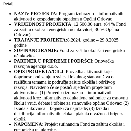
Detalji
NAZIV PROJEKTA:
Program izobrazno – informativnih
aktivnosti o gospodarenju otpadom u Općini Oriovac
VRIJEDNOST PROJEKTA
: 12.500,00 eura (64 % Fond
za zaštitu okoliša i energetsku učinkovitost, 36 % Općina
Oriovac)
TRAJANJE PROJEKTA:
8.2024. godine – 29.8.2025.
godine
SUFINANCIRANJE:
Fond za zaštitu okoliša i energetsku
učinkovitost
PARTNER U PRIPREMI I PODRŠCI
: Oriovačka
razvojna agencija d.o.o.
OPIS PROJEKTA/CILJ
: Provedba aktivnosti koje
doprinose podizanju u svijesti lokalnog stanovništva o
različitim temama iz područja zaštite okoliša i održivog
razvoja. Navedeno će se postići sljedećim projektnim
aktivnostima: (1) Provedba izobrazno – informativnih
aktivnosti kroz informativno edukativne radionice za osnovnu
školu i vrtić, debate i tribine za stanovnike općine Oriovac; (2)
Izrada slikovnica – bojanki za najmlađe; (3) Izrada i
distribucija informativnih letaka i plakata o važnosti brige za
okoliš.
NAPOMENA
: Projekt sufinancira Fond za zaštitu okoliša i
energetsku učinkovitost