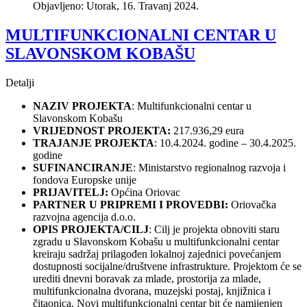
Objavljeno: Utorak, 16. Travanj 2024.
MULTIFUNKCIONALNI CENTAR U
SLAVONSKOM KOBAŠU
Detalji
NAZIV PROJEKTA
: Multifunkcionalni centar u
Slavonskom Kobašu
VRIJEDNOST PROJEKTA:
217.936,29 eura
TRAJANJE PROJEKTA
: 10.4.2024. godine – 30.4.2025.
godine
SUFINANCIRANJE
: Ministarstvo regionalnog razvoja i
fondova Europske unije
PRIJAVITELJ:
Općina Oriovac
PARTNER U PRIPREMI I PROVEDBI:
Oriovačka
razvojna agencija d.o.o.
OPIS PROJEKTA/CILJ
: Cilj je projekta obnoviti staru
zgradu u Slavonskom Kobašu u multifunkcionalni centar
kreiraju sadržaj prilagođen lokalnoj zajednici povećanjem
dostupnosti socijalne/društvene infrastrukture. Projektom će se
urediti dnevni boravak za mlade, prostorija za mlade,
multifunkcionalna dvorana, muzejski postaj, knjižnica i
čitaonica. Novi multifunkcionalni centar bit će namijenjen