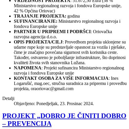
VRIJEDNOST PROJEKTA
: 51.672,50 Eura (58 %
Ministarstvo regionalnog razvoja i fondova Europske unije,
42 % Općina Oriovac)
TRAJANJE PROJEKTA:
godina
SUFINANCIRANJE:
Ministarstvo regionalnog razvoja i
fondova Europske unije
PARTNER U PRIPREMI I PODRŠCI
: Oriovačka
razvojna agencija d.o.o.
OPIS PROJEKTA/CILJ
: Provedbom projekta uklonjene su
udarne rupe koje su predstavljale opasnost za vozila i pješake,
čime je značajno povećana sigurnost svih korisnika ceste.
Također, ostvareno je poboljšanje infrastrukture, što doprinosi
kvaliteti života svih stanovnika Lužana.
NAPOMENA
: Projekt sufinancira Ministarstvo regionalnog
razvoja i fondova Europske unije
KONTAKT OSOBA ZA VIŠE INFORMACIJA
: Ines
Logarušić, mag.oec, stručna suradnica za pripremu i provedbu
projekta,
oraoriovac@gmail.com
Detalji
Objavljeno: Ponedjeljak, 23. Prosinac 2024.
PROJEKT „DOBRO JE ČINITI DOBRO
– PREVENCIJA