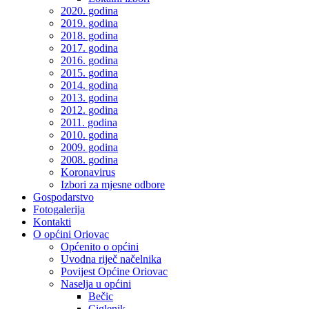
2020. godina
2019. godina
2018. godina
2017. godina
2016. godina
2015. godina
2014. godina
2013. godina
2012. godina
2011. godina
2010. godina
2009. godina
2008. godina
Koronavirus
Izbori za mjesne odbore
Gospodarstvo
Fotogalerija
Kontakti
O općini Oriovac
Općenito o općini
Uvodna riječ načelnika
Povijest Općine Oriovac
Naselja u općini
Bečic
Ciglenik