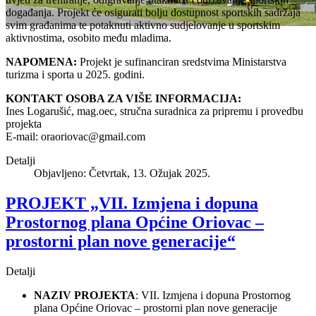
događanja. Projekt će osigurati bolju dostupnost sportskih sadržaja
svim građanima te potaknuti aktivno sudjelovanje u sportskim
aktivnostima, osobito među mladima.
NAPOMENA:
Projekt je sufinanciran sredstvima Ministarstva
turizma i sporta u 2025. godini.
KONTAKT OSOBA ZA VIŠE INFORMACIJA:
Ines Logarušić, mag.oec, stručna suradnica za pripremu i provedbu
projekta
E-mail:
oraoriovac@gmail.com
Detalji
Objavljeno: Četvrtak, 13. Ožujak 2025.
PROJEKT „VII. Izmjena i dopuna
Prostornog plana Općine Oriovac –
prostorni plan nove generacije“
Detalji
NAZIV PROJEKTA
: VII. Izmjena i dopuna Prostornog
plana Općine Oriovac – prostorni plan nove generacije