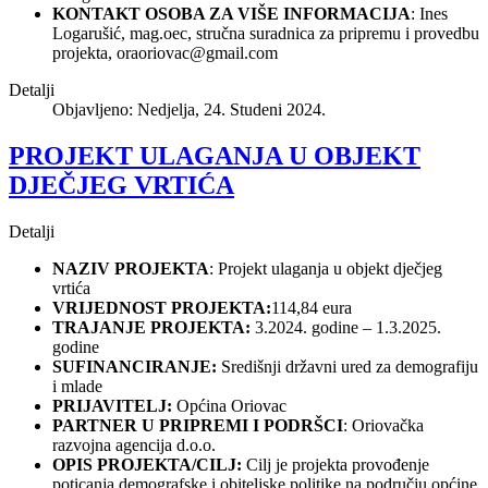
KONTAKT OSOBA ZA VIŠE INFORMACIJA
: Ines
Logarušić, mag.oec, stručna suradnica za pripremu i provedbu
projekta,
oraoriovac@gmail.com
Detalji
Objavljeno: Nedjelja, 24. Studeni 2024.
PROJEKT ULAGANJA U OBJEKT
DJEČJEG VRTIĆA
Detalji
NAZIV PROJEKTA
: Projekt ulaganja u objekt dječjeg
vrtića
VRIJEDNOST PROJEKTA:
114,84 eura
TRAJANJE PROJEKTA:
3.2024. godine – 1.3.2025.
godine
SUFINANCIRANJE:
Središnji državni ured za demografiju
i mlade
PRIJAVITELJ:
Općina Oriovac
PARTNER U PRIPREMI I PODRŠCI
: Oriovačka
razvojna agencija d.o.o.
OPIS PROJEKTA/CILJ:
Cilj je projekta provođenje
poticanja demografske i obiteljske politike na području općine