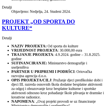
Detalji
Objavljeno: Nedjelja, 24. Studeni 2024.
PROJEKT „OD SPORTA DO
KULTURE“
Detalji
NAZIV PROJEKTA:
Od sporta do kulture
VRIJEDNOST PROJEKTA
: 30.000,00 eura
TRAJANJE PROJEKTA
: 4.9.2024. godine – 31.8.2025.
godine
SUFINANCIRANJE:
Ministarstvo demografije i
useljeništva
PARTNER U PRIPREMI I PODRŠCI
: Oriovačka
razvojna agencija d.o.o.
OPIS PROJEKTA/CILJ
: Pružanje djeci predškolske dobi i
djeci III. razreda osnovnih škola dodatne besplatne aktivnosti
za odgoj i obrazovanje kroz besplatne kulturne i sportske
aktivnosti odnosno kroz pohađanje škole plivanja te dramske i
kreativne radionice.
NAPOMENA
: „Ovaj projekt provodi se uz financiranje
Ministarstva demografije i useljeništva“