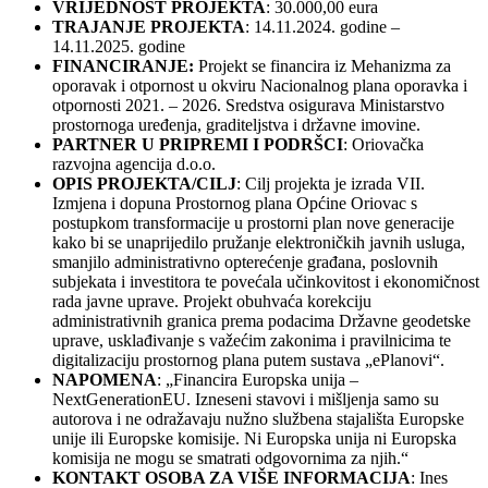
VRIJEDNOST PROJEKTA
: 30.000,00 eura
TRAJANJE PROJEKTA
: 14.11.2024. godine –
14.11.2025. godine
FINANCIRANJE:
Projekt se financira iz Mehanizma za
oporavak i otpornost u okviru Nacionalnog plana oporavka i
otpornosti 2021. – 2026. Sredstva osigurava Ministarstvo
prostornoga uređenja, graditeljstva i državne imovine.
PARTNER U PRIPREMI I PODRŠCI
: Oriovačka
razvojna agencija d.o.o.
OPIS PROJEKTA/CILJ
: Cilj projekta je izrada VII.
Izmjena i dopuna Prostornog plana Općine Oriovac s
postupkom transformacije u prostorni plan nove generacije
kako bi se unaprijedilo pružanje elektroničkih javnih usluga,
smanjilo administrativno opterećenje građana, poslovnih
subjekata i investitora te povećala učinkovitost i ekonomičnost
rada javne uprave. Projekt obuhvaća korekciju
administrativnih granica prema podacima Državne geodetske
uprave, usklađivanje s važećim zakonima i pravilnicima te
digitalizaciju prostornog plana putem sustava „ePlanovi“.
NAPOMENA
: „Financira Europska unija –
NextGenerationEU. Izneseni stavovi i mišljenja samo su
autorova i ne odražavaju nužno službena stajališta Europske
unije ili Europske komisije. Ni Europska unija ni Europska
komisija ne mogu se smatrati odgovornima za njih.“
KONTAKT OSOBA ZA VIŠE INFORMACIJA
: Ines