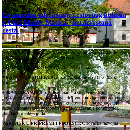
Projekti
Izvanredno održavanje cestovnog kolnika
u Ulici Matije Mesića - nerazvrstana
cesta.
Detalji
NAZIV PROJEKTA
: Izvanredno održavanje cestovnog kolnika u
Ulici Matije Mesića - nerazvrstana cesta.
VRIJEDNOST PROJEKTA
: 76.073,75 eura
TRAJANJE PROJEKTA
: 2.5.2025. godine do 31.12.2025.
godine
FINANCIRANJE
: Projekt se financira sredstvima Ministarstva
prostornog uređenja, graditeljstva i državne imovine putem Javnog
poziva za sufinanciranje projekata gradova i općina za poticanje
razvoja komunalnog gospodarstva i ujednačavanje komunalnog
standarda u 2025. godini
PARTNER U PRIPREMI I PODRŠCI
: Oriovačka razvojna
agencija d.o.o. za izradu razvojnih i strateških projekata