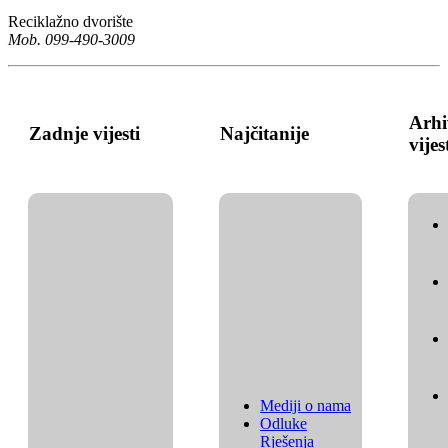
Reciklažno dvorište
Mob. 099-490-3009
Arhi
Zadnje vijesti
Najčitanije
vijes
Mediji o nama
Odluke
Rješenja