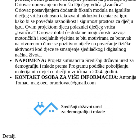
Oriovac opremanjem dvorišta Dječjeg vrtića „Ivančica“
Oriovac postavljanjem dodatnih fiksnih modula na igralište
dječjeg vrtića odnosno takozvani inkluzivni centar za igru
kako bi se povećala raznolikost i sigurnost prostora za dječju
igru. Ovim projektom djeca polaznici dječjeg vrtića
„Ivančica“ Oriovac dobit će dodatne mogućnosti razvoja
motoričkih i socijalnih vještina te biti motivirana za boravak
na otvorenom čime se pozitivno utječe na povećanje fizičke
aktivnosti kod djece te smanjenje sjedilačkog i digitalnog
načina života.
NAPOMENA:
Projekt sufinancira Središnji državni ured za
demografiju i mlade prema Programu podrške poboljšanju
materijalnih uvjeta u dječjim vrtićima u 2024. godini.
KONTAKT OSOBA ZA VIŠE INFORMACIJA
: Antonija
Tomac, mag.oec,
oraoriovac@gmail.com
Detalji