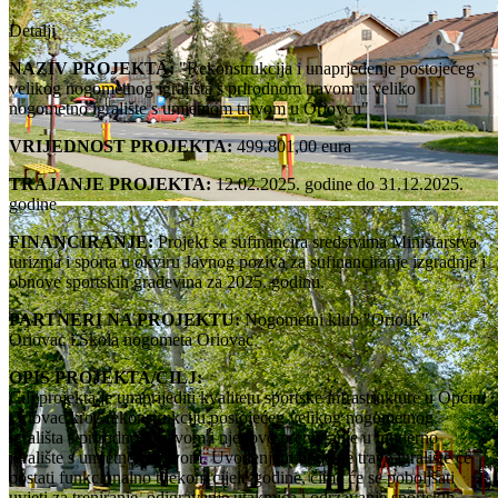
Detalji
NAZIV PROJEKTA:
"Rekonstrukcija i unaprjeđenje postojećeg
velikog nogometnog igrališta s prirodnom travom u veliko
nogometno igralište s umjetnom travom u Oriovcu"
VRIJEDNOST PROJEKTA:
499.801,00 eura
TRAJANJE PROJEKTA:
12.02.2025. godine do 31.12.2025.
godine
FINANCIRANJE:
Projekt se sufinancira sredstvima Ministarstva
turizma i sporta u okviru Javnog poziva za sufinanciranje izgradnje i
obnove sportskih građevina za 2025. godinu.
PARTNERI NA PROJEKTU:
Nogometni klub "Oriolik"
Oriovac i Škola nogometa Oriovac
OPIS PROJEKTA/CILJ:
Cilj projekta je unaprijediti kvalitetu sportske infrastrukture u Općini
Oriovac kroz rekonstrukciju postojećeg velikog nogometnog
igrališta s prirodnom travom i njegovo pretvaranje u moderno
igralište s umjetnom travom. Uvođenjem umjetne trave igralište će
postati funkcionalno tijekom cijele godine, čime će se poboljšati
uvjeti za treniranje, odigravanje utakmica i održavanje sportskih