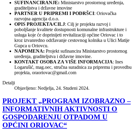
SUFINANCIRANJE:
Ministarstvo prostornog uređenja,
graditeljstva i državne imovine
PARTNER U PRIPREMI I PODRŠCI
: Oriovačka
razvojna agencija d.o.o.
OPIS PROJEKTA/CILJ
: Cilj je projekta razvoj i
poboljšanje kvalitete dostupnosti komunalne infrastrukture i
usluga koje će doprinijeti revitalizaciji općine Oriovac i to
kroz izvanredno održavanje cestovnog kolnika u Ulici Matije
Gupca u Oriovcu.
NAPOMENA:
Projekt sufinancira Ministarstvo prostornog
uređenja, graditeljstva i državne imovine.
KONTAKT OSOBA ZA VIŠE INFORMACIJA
: Ines
Logarušić, mag.oec, stručna suradnica za pripremu i provedbu
projekta,
oraoriovac@gmail.com
Detalji
Objavljeno: Nedjelja, 24. Studeni 2024.
PROJEKT „PROGRAM IZOBRAZNO –
INFORMATIVNIH AKTIVNOSTI O
GOSPODARENJU OTPADOM U
OPĆINI ORIOVAC“