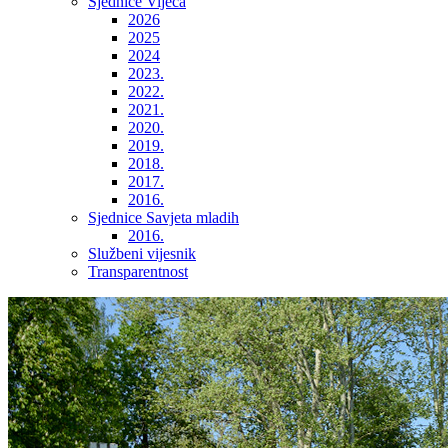
Sjednice Vijeća
2026
2025
2024
2023.
2022.
2021.
2020.
2019.
2018.
2017.
2016.
Sjednice Savjeta mladih
2016.
Službeni vijesnik
Transparentnost