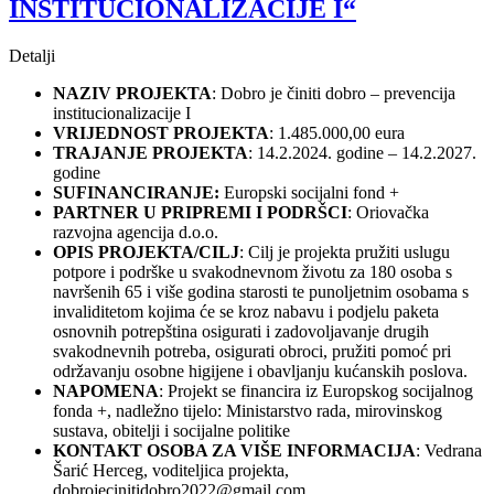
INSTITUCIONALIZACIJE I“
Detalji
NAZIV PROJEKTA
: Dobro je činiti dobro – prevencija
institucionalizacije I
VRIJEDNOST PROJEKTA
: 1.485.000,00 eura
TRAJANJE PROJEKTA
: 14.2.2024. godine – 14.2.2027.
godine
SUFINANCIRANJE:
Europski socijalni fond +
PARTNER U PRIPREMI I PODRŠCI
: Oriovačka
razvojna agencija d.o.o.
OPIS PROJEKTA/CILJ
: Cilj je projekta pružiti uslugu
potpore i podrške u svakodnevnom životu za 180 osoba s
navršenih 65 i više godina starosti te punoljetnim osobama s
invaliditetom kojima će se kroz nabavu i podjelu paketa
osnovnih potrepština osigurati i zadovoljavanje drugih
svakodnevnih potreba, osigurati obroci, pružiti pomoć pri
održavanju osobne higijene i obavljanju kućanskih poslova.
NAPOMENA
: Projekt se financira iz Europskog socijalnog
fonda +, nadležno tijelo: Ministarstvo rada, mirovinskog
sustava, obitelji i socijalne politike
KONTAKT OSOBA ZA VIŠE INFORMACIJA
: Vedrana
Šarić Herceg, voditeljica projekta,
dobrojecinitidobro2022@gmail.com