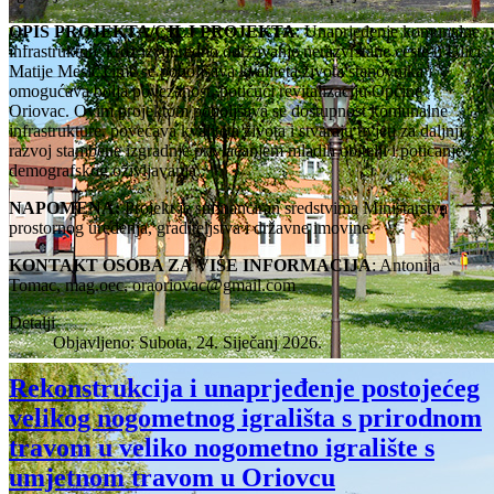
OPIS PROJEKTA/CILJ PROJEKTA
: Unaprjeđenje komunalne
infrastrukture kroz izvanredno održavanje nerazvrstane ceste u Ulici
Matije Mesić čime se poboljšava kvaliteta života stanovnika i
omogućava bolja povezanost, potičući revitalizaciju Općine
Oriovac. Ovim projektom poboljšava se dostupnost komunalne
infrastrukture, povećava kvaliteta života i stvaraju uvjeti za daljnji
razvoj stambene izgradnje privlačanjem mladih obitelji i poticanje
demografskog oživljavanja.
NAPOMENA:
Projekt je sufinanciran sredstvima Ministarstva
prostornog uređenja, graditeljstva i državne imovine.
KONTAKT OSOBA ZA VIŠE INFORMACIJA
: Antonija
Tomac, mag.oec,
oraoriovac@gmail.com
Detalji
Objavljeno: Subota, 24. Siječanj 2026.
Rekonstrukcija i unaprjeđenje postojećeg
velikog nogometnog igrališta s prirodnom
travom u veliko nogometno igralište s
umjetnom travom u Oriovcu