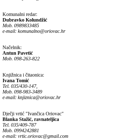
Komunalni redar:
Dubravko Kolundžić
Mob. 0989833485
e-mail:
komunalno@oriovac.hr
Načelnik:
Antun Pavetić
Mob. 098-263-822
Knjižnica i čitaonica:
Ivana Tomić
Tel. 035/430-147,
Mob. 098-983-3489
e-mail:
knjiznica@oriovac.hr
Dječji vrtić "Ivančica Oriovac"
Blanka Stažić, ravnateljica
Tel. 035/409-787
Mob. 0994242881
e-mail:
vrtic.oriovac@gmail.com