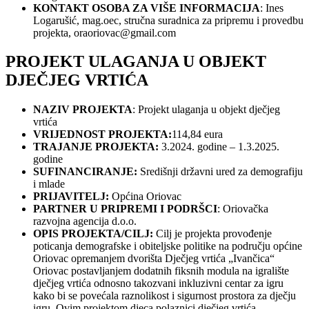
KONTAKT OSOBA ZA VIŠE INFORMACIJA
: Ines
Logarušić, mag.oec, stručna suradnica za pripremu i provedbu
projekta,
oraoriovac@gmail.com
PROJEKT ULAGANJA U OBJEKT
DJEČJEG VRTIĆA
NAZIV PROJEKTA
: Projekt ulaganja u objekt dječjeg
vrtića
VRIJEDNOST PROJEKTA:
114,84 eura
TRAJANJE PROJEKTA:
3.2024. godine – 1.3.2025.
godine
SUFINANCIRANJE:
Središnji državni ured za demografiju
i mlade
PRIJAVITELJ:
Općina Oriovac
PARTNER U PRIPREMI I PODRŠCI
: Oriovačka
razvojna agencija d.o.o.
OPIS PROJEKTA/CILJ:
Cilj je projekta provođenje
poticanja demografske i obiteljske politike na području općine
Oriovac opremanjem dvorišta Dječjeg vrtića „Ivančica“
Oriovac postavljanjem dodatnih fiksnih modula na igralište
dječjeg vrtića odnosno takozvani inkluzivni centar za igru
kako bi se povećala raznolikost i sigurnost prostora za dječju
igru. Ovim projektom djeca polaznici dječjeg vrtića