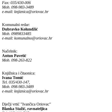
Fax: 035/430-006
Mob. 098-983-3489
e-mail:
knjiznica@oriovac.hr
Komunalni redar:
Dubravko Kolundžić
Mob. 0989833485
e-mail:
komunalno@oriovac.hr
Načelnik:
Antun Pavetić
Mob. 098-263-822
Knjižnica i čitaonica:
Ivana Tomić
Tel. 035/430-147,
Mob. 098-983-3489
e-mail:
knjiznica@oriovac.hr
Dječji vrtić "Ivančica Oriovac"
Blanka Stažić, ravnateljica