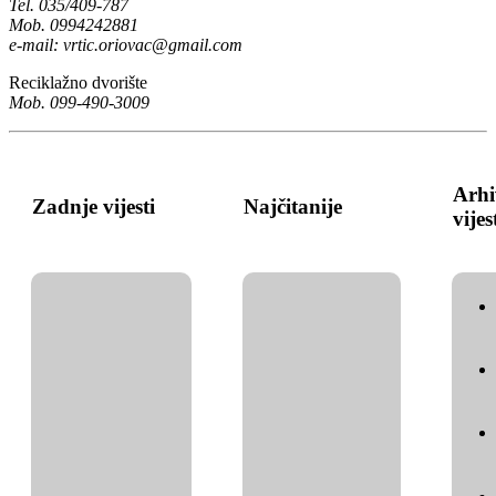
Tel. 035/409-787
Mob. 0994242881
e-mail:
vrtic.oriovac@gmail.com
Reciklažno dvorište
Mob. 099-490-3009
Arhi
Zadnje vijesti
Najčitanije
vijes