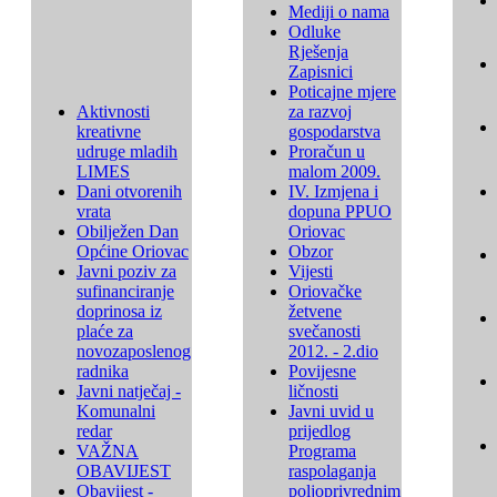
Mediji o nama
Odluke
Rješenja
Zapisnici
Poticajne mjere
Aktivnosti
za razvoj
kreativne
gospodarstva
udruge mladih
Proračun u
LIMES
malom 2009.
Dani otvorenih
IV. Izmjena i
vrata
dopuna PPUO
Obilježen Dan
Oriovac
Općine Oriovac
Obzor
Javni poziv za
Vijesti
sufinanciranje
Oriovačke
doprinosa iz
žetvene
plaće za
svečanosti
novozaposlenog
2012. - 2.dio
radnika
Povijesne
Javni natječaj -
ličnosti
Komunalni
Javni uvid u
redar
prijedlog
VAŽNA
Programa
OBAVIJEST
raspolaganja
Obavijest -
poljoprivrednim