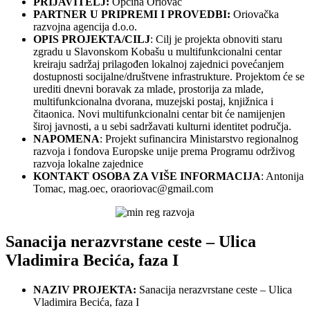
PRIJAVITELJ:
Općina Oriovac
PARTNER U PRIPREMI I PROVEDBI:
Oriovačka
razvojna agencija d.o.o.
OPIS PROJEKTA/CILJ
: Cilj je projekta obnoviti staru
zgradu u Slavonskom Kobašu u multifunkcionalni centar
kreiraju sadržaj prilagođen lokalnoj zajednici povećanjem
dostupnosti socijalne/društvene infrastrukture. Projektom će se
urediti dnevni boravak za mlade, prostorija za mlade,
multifunkcionalna dvorana, muzejski postaj, knjižnica i
čitaonica. Novi multifunkcionalni centar bit će namijenjen
široj javnosti, a u sebi sadržavati kulturni identitet područja.
NAPOMENA
: Projekt sufinancira Ministarstvo regionalnog
razvoja i fondova Europske unije prema Programu održivog
razvoja lokalne zajednice
KONTAKT OSOBA ZA VIŠE INFORMACIJA
: Antonija
Tomac, mag.oec,
oraoriovac@gmail.com
Sanacija nerazvrstane ceste – Ulica
Vladimira Becića, faza I
NAZIV PROJEKTA:
Sanacija nerazvrstane ceste – Ulica
Vladimira Becića, faza I