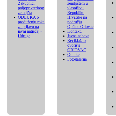
Zakupnici
zemljištem u
poljoprivrednog
vlasništvu
zemljišta
Republike
ODLUKA o
Hrvatske na
produženju roka
području
za prijavu na
Općine Oriovac
javni natječaj -
Kontakti
Udruge
Javna nabava
Reciklažno
dvorište
ORIOVAC
Odluke
Fotogalerija