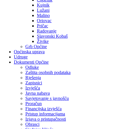
Kujnik
Lužani
Malino
Oriovac
Pričac
Radovanje
Slavonski Kobaš
Živike
Grb Općine
Općinska uprava
Udruge
Dokumenti Općine
Odluke
Zaštita osobnih podataka
Rješenja
Zapisnici
Izvješća
Javna nabava
Savjetovanje s javnošću
Proračun
Financijska izvješća
Pristup informacijama
Izjava o pristupačnosti
Obrasci