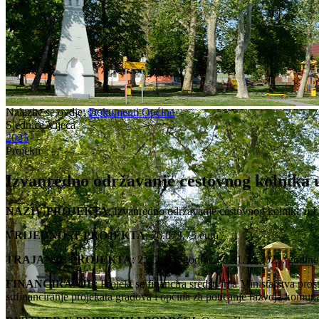
Nalazite se ovdje:
Dokumenti Općine
Sjednice Vijeća
2025
Projekti
Izvanredno održavanje cestovnog kolnika u
NAZIV PROJEKTA
: Izvanredno održavanje cestovnog kolnika u Ul
VRIJEDNOST PROJEKTA
: 76.073,75 eura
TRAJANJE PROJEKTA
: 2.5.2025. godine do 31.12.2025. godine
FINANCIRANJE
: Projekt se financira sredstvima Ministarstva pro
sufinanciranje projekata gradova i općina za poticanje razvoja komu