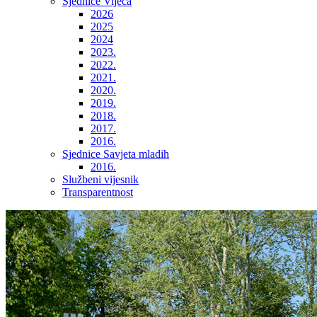
Sjednice Vijeća
2026
2025
2024
2023.
2022.
2021.
2020.
2019.
2018.
2017.
2016.
Sjednice Savjeta mladih
2016.
Službeni vijesnik
Transparentnost