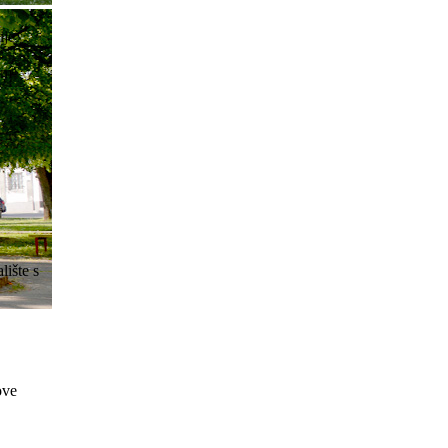
ije
em
lište s
ove