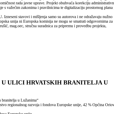
onomičnost rada javne uprave. Projekt obuhvaća korekciju administrativn
 s važećim zakonima i pravilnicima te digitalizaciju prostornog plana
. Izneseni stavovi i mišljenja samo su autorova i ne odražavaju nužno
uropska unija ni Europska komisija ne mogu se smatrati odgovornima za 
rušić, mag.oec, stručna suradnica za pripremu i provedbu projekta,
U ULICI HRVATSKIH BRANITELJA U
h branitelja u Lužanima“
rstvo regionalnog razvoja i fondova Europske unije, 42 % Općina Orio
ndova Europske unije