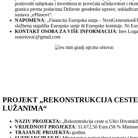
poslovnih subjekata i investitora te povećala učinkovitost i ek
granica prema podacima Državne geodetske uprave, usklađivanje
sustava „ePlanovi“.
NAPOMENA
: „Financira Europska unija – NextGenerationEU
službena stajališta Europske unije ili Europske komisije. Ni E
KONTAKT OSOBA ZA VIŠE INFORMACIJA
: Ines Loga
oraoriovac@gmail.com
PROJEKT „REKONSTRUKCIJA CESTE 
LUŽANIMA“
NAZIV PROJEKTA:
„Rekonstrukcija ceste u Ulici Hrvatski
VRIJEDNOST PROJEKTA
: 51.672,50 Eura (58 % Minista
TRAJANJE PROJEKTA:
godina
SUFINANCIRANJE:
Ministarstvo regionalnog razvoja i fo