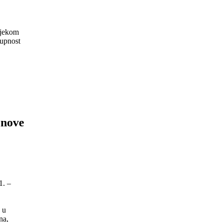
ijekom
tupnost
 nove
1. –
 u
na,