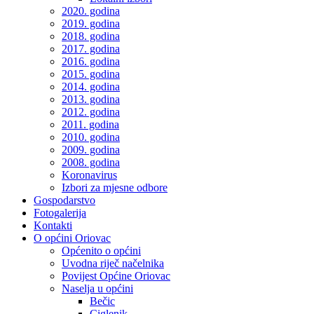
2020. godina
2019. godina
2018. godina
2017. godina
2016. godina
2015. godina
2014. godina
2013. godina
2012. godina
2011. godina
2010. godina
2009. godina
2008. godina
Koronavirus
Izbori za mjesne odbore
Gospodarstvo
Fotogalerija
Kontakti
O općini Oriovac
Općenito o općini
Uvodna riječ načelnika
Povijest Općine Oriovac
Naselja u općini
Bečic
Ciglenik