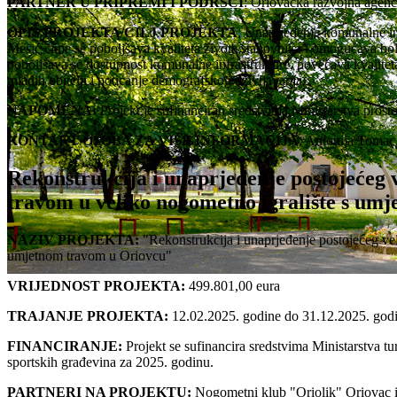
PARTNER U PRIPREMI I PODRŠCI
: Oriovačka razvojna agencij
OPIS PROJEKTA/CILJ PROJEKTA
: Unaprjeđenje komunalne in
Mesić čime se poboljšava kvaliteta života stanovnika i omogućava bol
poboljšava se dostupnost komunalne infrastrukture, povećava kvaliteta 
mladih obitelji i poticanje demografskog oživljavanja.
NAPOMENA:
Projekt je sufinanciran sredstvima Ministarstva prosto
KONTAKT OSOBA ZA VIŠE INFORMACIJA
: Antonija Tomac
Rekonstrukcija i unaprjeđenje postojećeg 
travom u veliko nogometno igralište s um
NAZIV PROJEKTA:
"Rekonstrukcija i unaprjeđenje postojećeg ve
umjetnom travom u Oriovcu"
VRIJEDNOST PROJEKTA:
499.801,00 eura
TRAJANJE PROJEKTA:
12.02.2025. godine do 31.12.2025. god
FINANCIRANJE:
Projekt se sufinancira sredstvima Ministarstva tu
sportskih građevina za 2025. godinu.
PARTNERI NA PROJEKTU:
Nogometni klub "Oriolik" Oriovac 