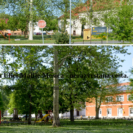
 Ulici Matije Mesića - nerazvrstana cesta.
ici Matije Mesića - nerazvrstana cesta.
stornog uređenja, graditeljstva i državne imovine putem Javnog poziva z
nalnog gospodarstva i ujednačavanje komunalnog standarda u 2025. god