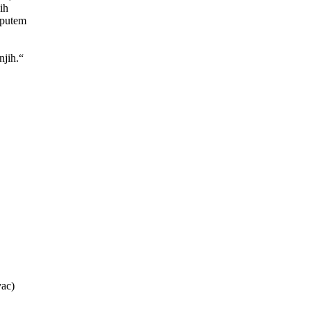
ih
 putem
njih.“
vac)