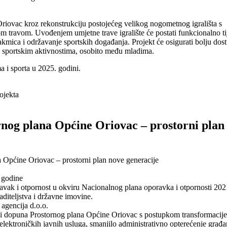
i Oriovac kroz rekonstrukciju postojećeg velikog nogometnog igrališta s
om travom. Uvođenjem umjetne trave igralište će postati funkcionalno t
utakmica i održavanje sportskih događanja. Projekt će osigurati bolju dos
u sportskim aktivnostima, osobito među mladima.
a i sporta u 2025. godini.
ojekta
og plana Općine Oriovac – prostorni plan
a Općine Oriovac – prostorni plan nove generacije
 godine
avak i otpornost u okviru Nacionalnog plana oporavka i otpornosti 202
diteljstva i državne imovine.
agencija d.o.o.
na i dopuna Prostornog plana Općine Oriovac s postupkom transformacije
 elektroničkih javnih usluga, smanjilo administrativno opterećenje građa