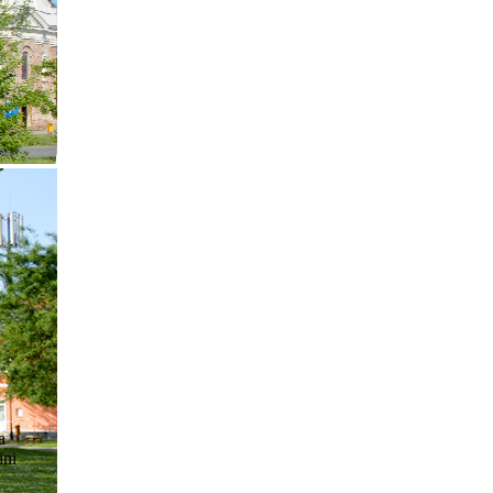
a
ini