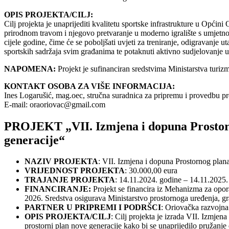
OPIS PROJEKTA/CILJ:
Cilj projekta je unaprijediti kvalitetu sportske infrastrukture u Općin
prirodnom travom i njegovo pretvaranje u moderno igralište s umjetn
cijele godine, čime će se poboljšati uvjeti za treniranje, odigravanje 
sportskih sadržaja svim građanima te potaknuti aktivno sudjelovanje 
NAPOMENA:
Projekt je sufinanciran sredstvima Ministarstva turizm
KONTAKT OSOBA ZA VIŠE INFORMACIJA:
Ines Logarušić, mag.oec, stručna suradnica za pripremu i provedbu pr
E-mail:
oraoriovac@gmail.com
PROJEKT „VII. Izmjena i dopuna Prostorn
generacije“
NAZIV PROJEKTA
: VII. Izmjena i dopuna Prostornog plan
VRIJEDNOST PROJEKTA
: 30.000,00 eura
TRAJANJE PROJEKTA
: 14.11.2024. godine – 14.11.2025.
FINANCIRANJE:
Projekt se financira iz Mehanizma za opor
2026. Sredstva osigurava Ministarstvo prostornoga uređenja, gra
PARTNER U PRIPREMI I PODRŠCI
: Oriovačka razvojna 
OPIS PROJEKTA/CILJ
: Cilj projekta je izrada VII. Izmje
prostorni plan nove generacije kako bi se unaprijedilo pružanje