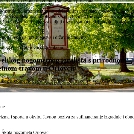
a d.o.o. za izradu razvojnih i strateških projekata
frastrukture kroz izvanredno održavanje nerazvrstane ceste u Ulici Mat
ja povezanost, potičući revitalizaciju Općine Oriovac. Ovim projektom
života i stvaraju uvjeti za daljnji razvoj stambene izgradnje privlačanj
rnog uređenja, graditeljstva i državne imovine.
, mag.oec,
oraoriovac@gmail.com
velikog nogometnog igrališta s prirodnom
jetnom travom u Oriovcu
likog nogometnog igrališta s prirodnom travom u veliko nogometno igra
ine
rizma i sporta u okviru Javnog poziva za sufinanciranje izgradnje i obn
i Škola nogometa Oriovac