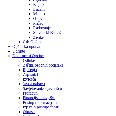
Kujnik
Lužani
Malino
Oriovac
Pričac
Radovanje
Slavonski Kobaš
Živike
Grb Općine
Općinska uprava
Udruge
Dokumenti Općine
Odluke
Zaštita osobnih podataka
Rješenja
Zapisnici
Izvješća
Javna nabava
Savjetovanje s javnošću
Proračun
Financijska izvješća
Pristup informacijama
Izjava o pristupačnosti
Obrasci