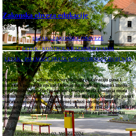
Zaštita životinja
Zakonska obveza edukacije
Detalji
LETAK - ZAKONSKE OBAVEZE
LETAK - KONTROLA RAZMNOŽAVANJA
LETAK - PSI I MAČE TRAŽE ODGOVORNOST DVIH NAS
Općina Oriovac sufinancira sterilizaciju i kastraciju pasa i
mačaka s područja općine Oriovac uz uvjet da vlasnici imaju
prebivalište na području općine Oriovac te da životinja mora
biti mikročipirana. Sufinanciranje sterilizacije i kastracije pasa i
mačaka iznosi 50% po obavljenoj usluzi sterilizacije i/ili
kastracije psa i/ili mačke, a sufinanciranje se vrši do iskorištenja
ukupnih sredstava planiranih u Proračunu za proračunsku
godinu.
Detalji
Objavljeno: Petak, 02. Veljača 2024.