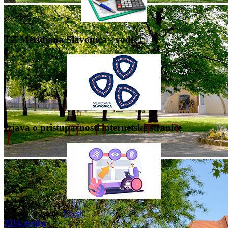
TZ Meridiana Slavonica - vodič
Izjava o pristupačnosti internetske stranice
Nalazite se ovdje:
Vijesti
2014. godina