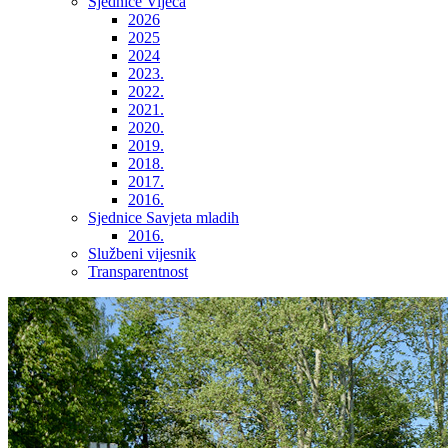
Sjednice Vijeća
2026
2025
2024
2023.
2022.
2021.
2020.
2019.
2018.
2017.
2016.
Sjednice Savjeta mladih
2016.
Službeni vijesnik
Transparentnost