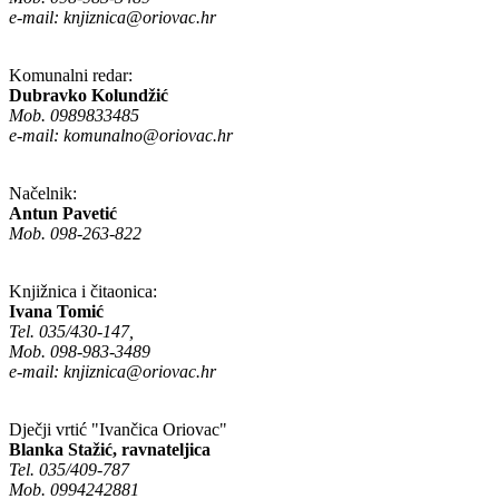
e-mail:
knjiznica@oriovac.hr
Komunalni redar:
Dubravko Kolundžić
Mob. 0989833485
e-mail:
komunalno@oriovac.hr
Načelnik:
Antun Pavetić
Mob. 098-263-822
Knjižnica i čitaonica:
Ivana Tomić
Tel. 035/430-147,
Mob. 098-983-3489
e-mail:
knjiznica@oriovac.hr
Dječji vrtić "Ivančica Oriovac"
Blanka Stažić, ravnateljica
Tel. 035/409-787
Mob. 0994242881