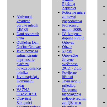
Rješenja
Zapisnici
Poticajne mjere
Aktivnosti
za razvoj
kreativne
gospodarstva
udruge mladih
Proračun u
LIMES
malom 2009.
Dani otvorenih
IV. Izmjena i
vrata
dopuna PPUO
Obilježen Dan
Oriovac
Općine Oriovac
Obzor
Javni poziv za
Vijesti
sufinanciranje
Oriovačke
doprinosa iz
žetvene
plaće za
svečanosti
novozaposlenog
2012. - 2.dio
radnika
Povijesne
Javni natječaj -
ličnosti
Komunalni
Javni uvid u
redar
prijedlog
VAŽNA
Programa
OBAVIJEST
raspolaganja
Obavijest -
poljoprivrednim
Zakupnici
zemljištem u
poljoprivrednog
vlasništvu