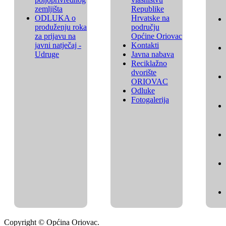
zemljišta
Republike
ODLUKA o
Hrvatske na
produženju roka
području
za prijavu na
Općine Oriovac
javni natječaj -
Kontakti
Udruge
Javna nabava
Reciklažno
dvorište
ORIOVAC
Odluke
Fotogalerija
Copyright © Općina Oriovac.