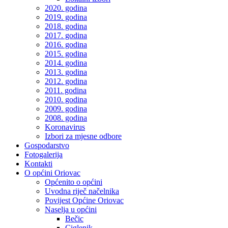
2020. godina
2019. godina
2018. godina
2017. godina
2016. godina
2015. godina
2014. godina
2013. godina
2012. godina
2011. godina
2010. godina
2009. godina
2008. godina
Koronavirus
Izbori za mjesne odbore
Gospodarstvo
Fotogalerija
Kontakti
O općini Oriovac
Općenito o općini
Uvodna riječ načelnika
Povijest Općine Oriovac
Naselja u općini
Bečic
Ciglenik